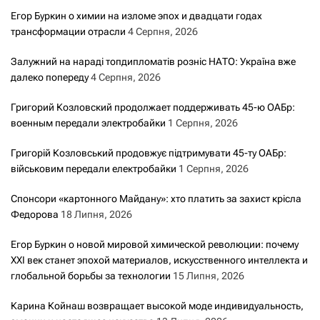
Егор Буркин о химии на изломе эпох и двадцати годах
трансформации отрасли
4 Серпня, 2026
Залужний на нараді топдипломатів розніс НАТО: Україна вже
далеко попереду
4 Серпня, 2026
Григорий Козловский продолжает поддерживать 45-ю ОАБр:
военным передали электробайки
1 Серпня, 2026
Григорій Козловський продовжує підтримувати 45-ту ОАБр:
військовим передали електробайки
1 Серпня, 2026
Спонсори «картонного Майдану»: хто платить за захист крісла
Федорова
18 Липня, 2026
Егор Буркин о новой мировой химической революции: почему
XXI век станет эпохой материалов, искусственного интеллекта и
глобальной борьбы за технологии
15 Липня, 2026
Карина Койнаш возвращает высокой моде индивидуальность,