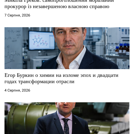
с
прокурор із незавершеною власною справою
і
7 Серпня, 2026
в
Егор Буркин о химии на изломе эпох и двадцати
годах трансформации отрасли
4 Серпня, 2026