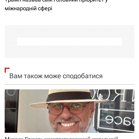
і
міжнародній сфері
г
а
ц
і
я
Вам також може сподобатися
з
а
п
и
Микола Греков: самопроголошений моральний