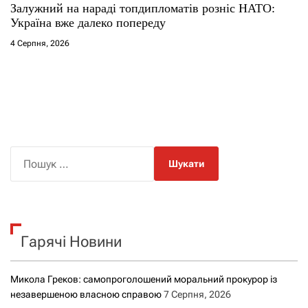
Залужний на нараді топдипломатів розніс НАТО:
Україна вже далеко попереду
4 Серпня, 2026
П
о
ш
у
к
Гарячі Новини
:
Микола Греков: самопроголошений моральний прокурор із
незавершеною власною справою
7 Серпня, 2026