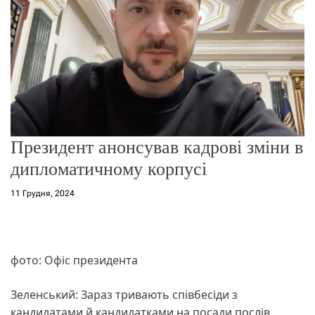
о
р
е
ж
и
м
у
Президент анонсував кадрові зміни в
дипломатичному корпусі
11 Грудня, 2024
фото: Офіс президента
Зеленський: Зараз тривають співбесіди з
кандидатами й кандидатками на посади послів