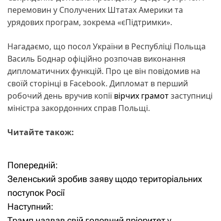
перемовин у Сполучених Штатах Америки та
урядових програм, зокрема «єПідтримки».
Нагадаємо, що посол України в Республіці Польща
Василь Боднар офіційно розпочав виконання
дипломатичних функцій. Про це він повідомив на
своїй сторінці в Facebook. Дипломат в перший
робочий день вручив копії
вірчих грамот
заступниці
міністра закордонних справ Польщі.
Читайте також:
Попередній:
Н
Зеленський зробив заяву щодо територіальних
а
поступок Росії
Наступний:
в
Трамп назвав свій головний пріоритет у