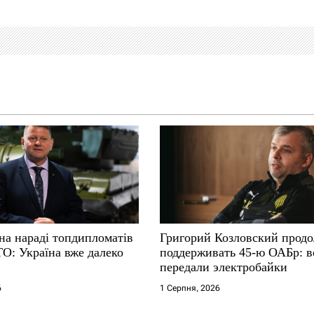
на нараді топдипломатів
Григорий Козловский прод
ТО: Україна вже далеко
поддерживать 45-ю ОАБр: 
передали электробайки
6
1 Серпня, 2026