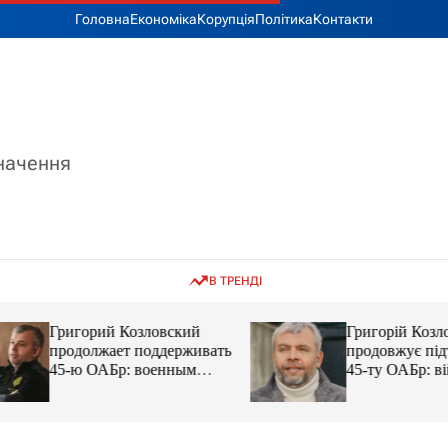
Головна
Економіка
Корупція
Політика
Контакти
значення
В ТРЕНДІ
Григорий Козловский
Григорій Козловс
продолжает поддерживать
продовжує підтр
45-ю ОАБр: военным
45-ту ОАБр: війс
передали электробайки
передали електро