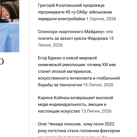
Григорій Козловський продовжує
підтримувати 45-ту ОАБр: військовим
передали електробайки
1 Серпня, 2026
Спонсори «картонного Майдану»: хто
платить за захист крісла Федорова
18
Липня, 2026
о
Егор Буркин о новой мировой
химической революции: почему XXI век
станет эпохой материалов,
искусственного интеллекта и глобальной
борьбы за технологии
15 Липня, 2026
Карина Койнаш возвращает высокой
моде индивидуальность, эмоции и
настоящее искусство
13 Липня, 2026
Олег Чикида пояснив, чому після 2022
року логістика стала головним фактором