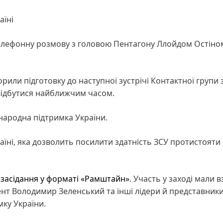
аїні
телефонну розмову з головою Пентагону Ллойдом Остіно
или підготовку до наступної зустрічі Контактної групи 
відбутися найближчим часом.
народна підтримка України.
аїні, яка дозволить посилити здатність ЗСУ протистояти
я
засідання у форматі «Рамштайн»
. Участь у заході мали в
нт Володимир Зеленський та інші лідери й представник
мку України.