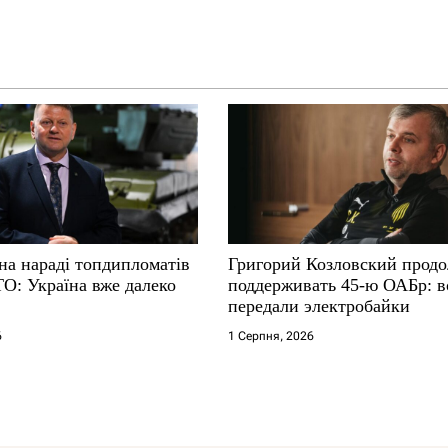
на нараді топдипломатів
Григорий Козловский прод
ТО: Україна вже далеко
поддерживать 45-ю ОАБр: 
передали электробайки
6
1 Серпня, 2026