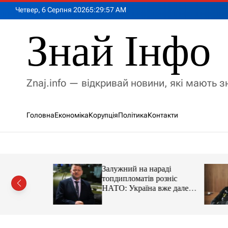
П
Четвер, 6 Серпня 2026
5
:
29
:
59
AM
е
р
Знай Інфо
е
й
т
и
Znaj.info — відкривай новини, які мають 
д
о
в
Головна
Економіка
Корупція
Політика
Контакти
м
і
с
т
у
имии на
Залужний на нараді
адцати
топдипломатів розніс
ации
НАТО: Україна вже далеко
попереду