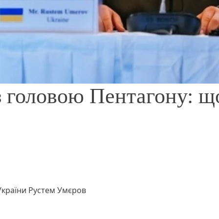
з головою Пентагону: щ
України Рустем Умєров