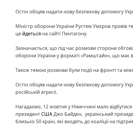
Остін обіцяв надати нову безпекову допомогу Укр
Міністр оборони України Рустем Умєров провів 
це
йдеться
на сайті Пентагону.
Зазначається, що під час розмови сторони обговор
оборони України у форматі «Рамштайн», що має 
Також темою розмови були події на фронті та між
Остін обіцяв надати нову безпекову допомогу Укр
російській агресії.
Нагадаємо, 12 жовтня у Німеччині мало відбутис
президент
США
Джо Байден, український президе
близько 50 країн, які входять до коаліції на підтри