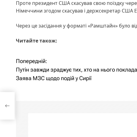
Проте президент США скасував свою поїздку через
Німеччини згодом скасував і держсекретар США Е
Через це засідання у форматі «Рамштайн» було в
Читайте також:
Попередній:
Н
Путін завжди зраджує тих, хто на нього поклада
а
Заява МЗС щодо подій у Сирії
в
на
і
г
а