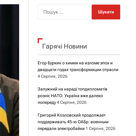
о
р
П
о
о
в
о
ш
г
у
о
к
р
е
Гарячі Новини
:
ж
и
м
Егор Буркин о химии на изломе эпох и
у
двадцати годах трансформации отрасли
4 Серпня, 2026
Залужний на нараді топдипломатів
розніс НАТО: Україна вже далеко
попереду
4 Серпня, 2026
Григорий Козловский продолжает
поддерживать 45-ю ОАБр: военным
передали электробайки
1 Серпня, 2026