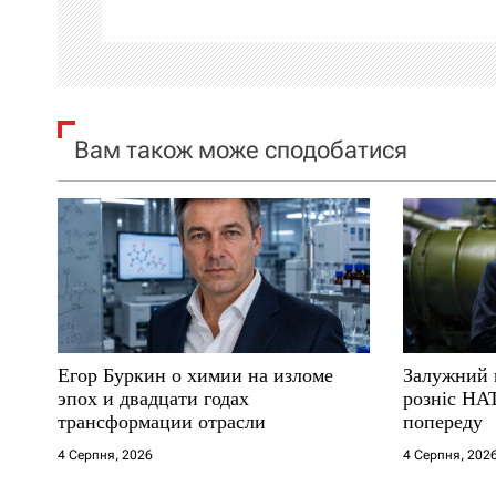
ц
і
я
Вам також може сподобатися
з
а
п
и
с
Егор Буркин о химии на изломе
Залужний 
і
эпох и двадцати годах
розніс НА
трансформации отрасли
попереду
в
4 Серпня, 2026
4 Серпня, 202