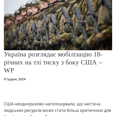
о
р
е
ж
и
м
у
Україна розглядає мобілізацію 18-
річних на тлі тиску з боку США –
WP
9 Грудня, 2024
США неодноразово наголошували, що нестача
людських ресурсів може стати більш критичною для