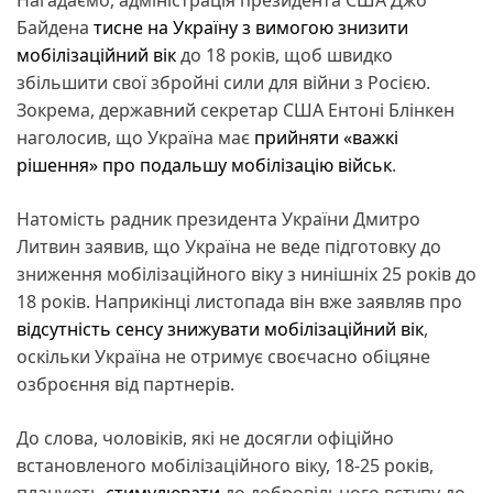
Байдена
тисне на Україну з вимогою знизити
мобілізаційний вік
до 18 років, щоб швидко
збільшити свої збройні сили для війни з Росією.
Зокрема, державний секретар США Ентоні Блінкен
наголосив, що Україна має
прийняти «важкі
рішення» про подальшу мобілізацію військ
.
Натомість радник президента України Дмитро
Литвин заявив, що Україна не веде підготовку до
зниження мобілізаційного віку з нинішніх 25 років до
18 років. Наприкінці листопада він вже заявляв про
відсутність сенсу знижувати мобілізаційний вік
,
оскільки Україна не отримує своєчасно обіцяне
озброєння від партнерів.
До слова, чоловіків, які не досягли офіційно
встановленого мобілізаційного віку, 18-25 років,
планують
стимулювати
до добровільного вступу до