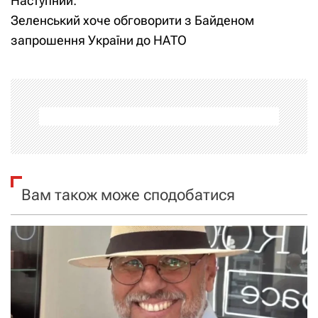
Наступний:
в
Зеленський хоче обговорити з Байденом
і
запрошення України до НАТО
г
а
ц
і
я
Вам також може сподобатися
з
а
п
и