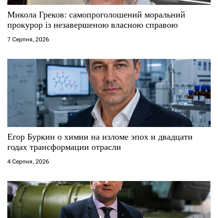
с
Микола Греков: самопроголошений моральний
прокурор із незавершеною власною справою
і
7 Серпня, 2026
в
Егор Буркин о химии на изломе эпох и двадцати
годах трансформации отрасли
4 Серпня, 2026