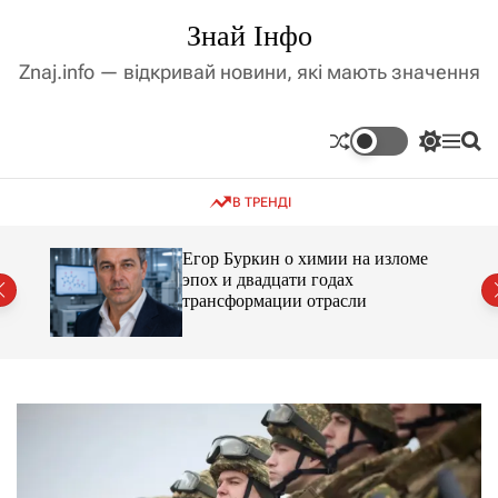
П
Знай Інфо
е
р
Znaj.info — відкривай новини, які мають значення
е
й
т
П
М
П
и
е
е
о
д
р
н
ш
В ТРЕНДІ
е
ю
у
о
м
к
в
и
м
Егор Буркин о химии на изломе
к
ий
эпох и двадцати годах
і
а
трансформации отрасли
ч
с
к
т
о
у
л
ь
о
р
о
в
о
г