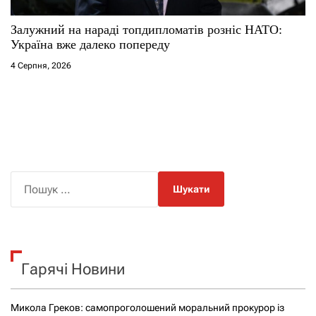
Залужний на нараді топдипломатів розніс НАТО:
Україна вже далеко попереду
4 Серпня, 2026
П
о
ш
у
к
Гарячі Новини
:
Микола Греков: самопроголошений моральний прокурор із