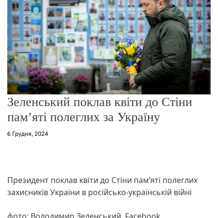
о
р
е
ж
и
м
у
Зеленський поклав квіти до Стіни
пам’яті полеглих за Україну
6 Грудня, 2024
Президент поклав квіти до Стіни пам’яті полеглих
захисників України в російсько-українській війні
фото: Володимир Зеленський, Facebook