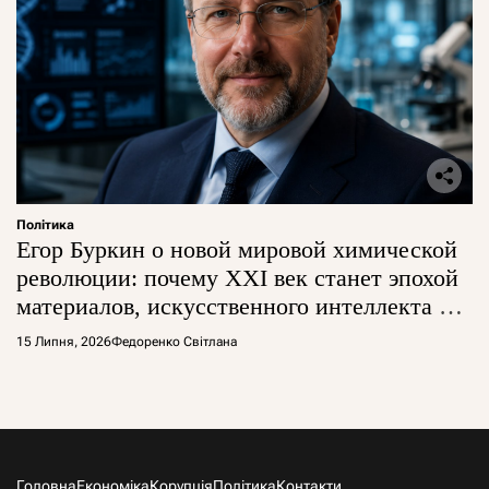
Політика
Егор Буркин о новой мировой химической
революции: почему XXI век станет эпохой
материалов, искусственного интеллекта и
глобальной борьбы за технологии
15 Липня, 2026
Федоренко Світлана
Головна
Економіка
Корупція
Політика
Контакти