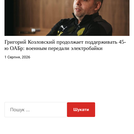
Григорий Козловский продолжает поддерживать 45-
ю ОАБр: военным передали электробайки
1 Серпня, 2026
П
о
ш
у