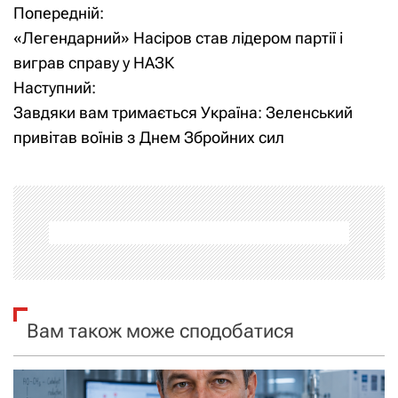
Попередній:
Н
«Легендарний» Насіров став лідером партії і
а
виграв справу у НАЗК
Наступний:
в
Завдяки вам тримається Україна: Зеленський
і
привітав воїнів з Днем Збройних сил
г
а
ц
і
я
Вам також може сподобатися
з