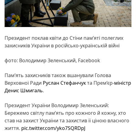
Президент поклав квіти до Стіни пам’яті полеглих
захисників України в російсько-українській війні
фото: Володимир Зеленський, Facebook
Пам’ять захисників також вшанували Голова
Верховної Ради
Руслан Стефанчук
та Прем’єр-
міністр
Денис Шмигаль
.
Президент України Володимир Зеленський:
Бережемо світлу памʼять про кожного й кожну, хто
став на захист України та захистив її ціною власного
життя.
pic.twitter.com/yko7SQRDpJ