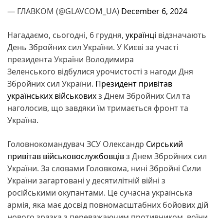
— ГЛАВКОМ (@GLAVCOM_UA)
December 6, 2024
Нагадаємо, сьогодні, 6 грудня,
українці
відзначають
День Збройних сил України. У Києві за участі
президента України Володимира
Зеленського відбулися урочистості з нагоди Дня
Збройних сил України.
Президент привітав
українських військових
з Днем Збройних Сил та
наголосив, що завдяки їм тримається фронт та
Україна.
Головнокомандувач ЗСУ Олександр
Сирський
привітав військовослужбовців
з Днем Збройних сил
України. За словами Головкома, нині Збройні Сили
України загартовані у десятилітній війні з
російськими окупантами. Це сучасна українська
армія, яка має досвід повномасштабних бойових дій
нового зразка з переважаючим противником, воїни