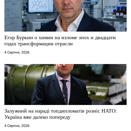
а
п
и
с
Егор Буркин о химии на изломе эпох и двадцати
годах трансформации отрасли
і
4 Серпня, 2026
в
Залужний на нараді топдипломатів розніс НАТО:
Україна вже далеко попереду
4 Серпня, 2026