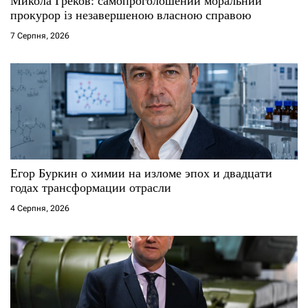
Микола Греков: самопроголошений моральний
прокурор із незавершеною власною справою
с
7 Серпня, 2026
і
в
Егор Буркин о химии на изломе эпох и двадцати
годах трансформации отрасли
4 Серпня, 2026