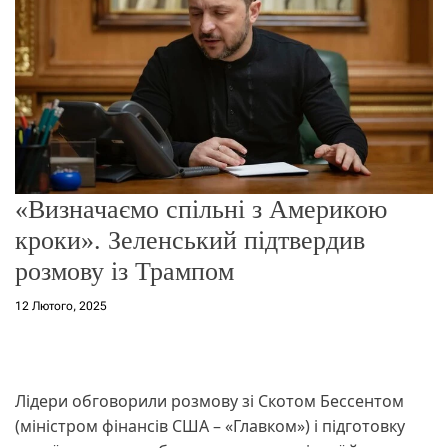
о
р
е
ж
и
м
у
«Визначаємо спільні з Америкою
кроки». Зеленський підтвердив
розмову із Трампом
12 Лютого, 2025
Лідери обговорили розмову зі Скотом Бессентом
(міністром фінансів США – «Главком») і підготовку