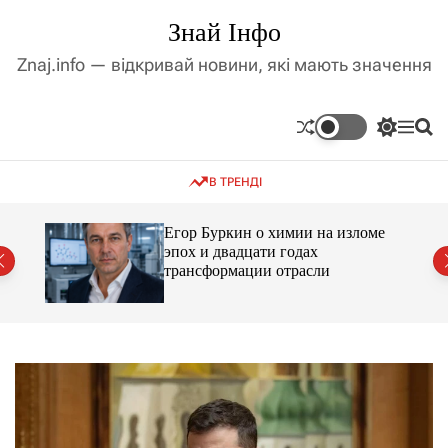
П
Знай Інфо
е
р
Znaj.info — відкривай новини, які мають значення
е
й
т
П
М
П
и
е
е
о
д
р
н
ш
В ТРЕНДІ
е
ю
у
о
м
к
в
и
м
Егор Буркин о химии на изломе
к
ий
эпох и двадцати годах
і
а
трансформации отрасли
ч
с
к
т
о
у
л
ь
о
р
о
в
о
г