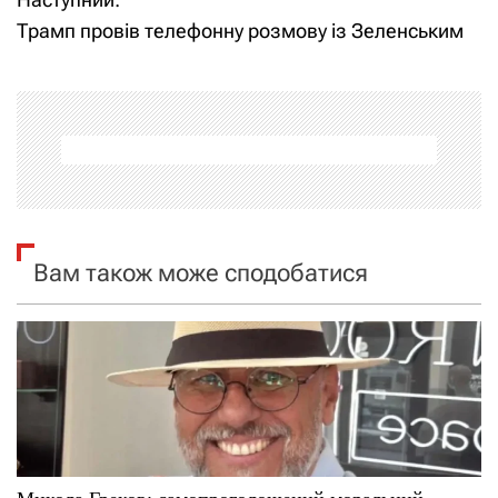
в
Трамп провів телефонну розмову із Зеленським
і
г
а
ц
і
Вам також може сподобатися
я
з
а
п
и