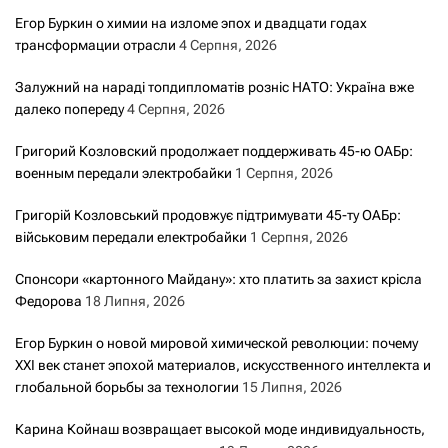
Егор Буркин о химии на изломе эпох и двадцати годах
трансформации отрасли
4 Серпня, 2026
Залужний на нараді топдипломатів розніс НАТО: Україна вже
далеко попереду
4 Серпня, 2026
Григорий Козловский продолжает поддерживать 45-ю ОАБр:
военным передали электробайки
1 Серпня, 2026
Григорій Козловський продовжує підтримувати 45-ту ОАБр:
військовим передали електробайки
1 Серпня, 2026
Спонсори «картонного Майдану»: хто платить за захист крісла
Федорова
18 Липня, 2026
Егор Буркин о новой мировой химической революции: почему
XXI век станет эпохой материалов, искусственного интеллекта и
глобальной борьбы за технологии
15 Липня, 2026
Карина Койнаш возвращает высокой моде индивидуальность,