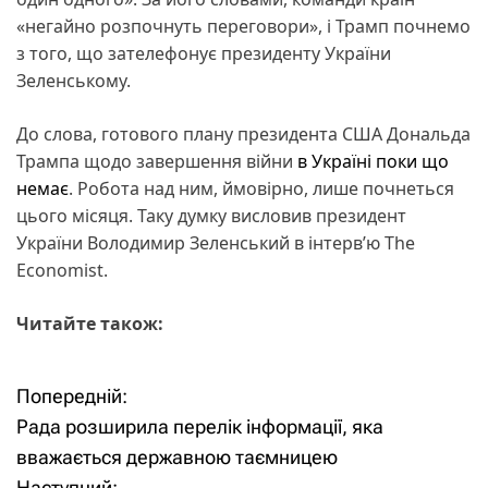
«негайно розпочнуть переговори», і Трамп почнемо
з того, що зателефонує президенту України
Зеленському.
До слова, готового плану президента США Дональда
Трампа щодо завершення війни
в Україні поки що
немає
. Робота над ним, ймовірно, лише почнеться
цього місяця. Таку думку висловив президент
України Володимир Зеленський в інтерв’ю The
Economist.
Читайте також:
Попередній:
Н
Рада розширила перелік інформації, яка
а
вважається державною таємницею
Наступний: