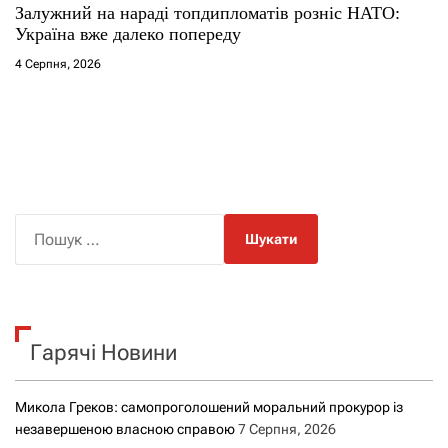
Залужний на нараді топдипломатів розніс НАТО:
Україна вже далеко попереду
4 Серпня, 2026
П
о
ш
у
к
Гарячі Новини
:
Микола Греков: самопроголошений моральний прокурор із
незавершеною власною справою
7 Серпня, 2026