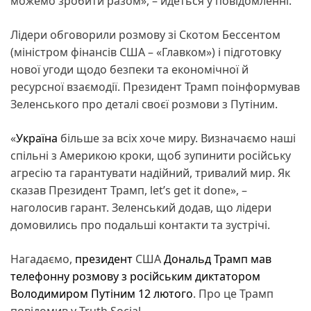
можемо зробити разом», – йдеться у повідомленні.
Лідери обговорили розмову зі Скотом Бессентом
(міністром фінансів США – «Главком») і підготовку
нової угоди щодо безпеки та економічної й
ресурсної взаємодії. Президент Трамп поінформував
Зеленського про деталі своєї розмови з Путіним.
«
Україна
більше за всіх хоче миру. Визначаємо наші
спільні з Америкою кроки, щоб зупинити російську
агресію та гарантувати надійний, тривалий мир. Як
сказав Президент Трамп, let’s get it done», –
наголосив гарант. Зеленський додав, що лідери
домовились про подальші контакти та зустрічі.
Нагадаємо,
президент
США
Дональд Трамп
мав
телефонну розмову з російським диктатором
Володимиром Путіним 12 лютого
. Про це Трамп
повідомив у Truth Social.