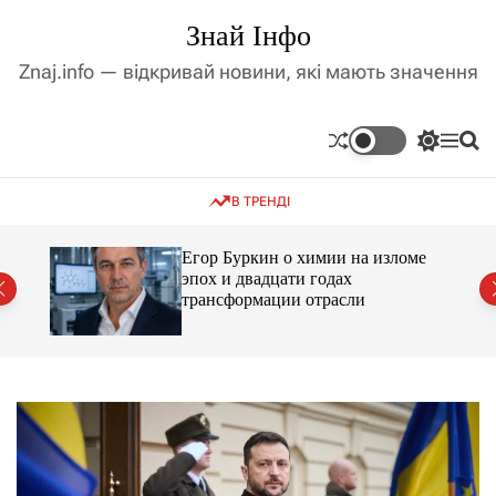
П
Знай Інфо
е
р
Znaj.info — відкривай новини, які мають значення
е
й
т
П
М
П
и
е
е
о
д
р
н
ш
В ТРЕНДІ
е
ю
у
о
м
к
в
и
м
Егор Буркин о химии на изломе
к
ий
эпох и двадцати годах
і
а
трансформации отрасли
ч
с
к
т
о
у
л
ь
о
р
о
в
о
г