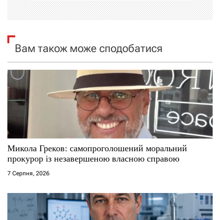
ц
і
я
Вам також може сподобатися
з
а
п
и
с
Микола Греков: самопроголошений моральний
прокурор із незавершеною власною справою
і
7 Серпня, 2026
в