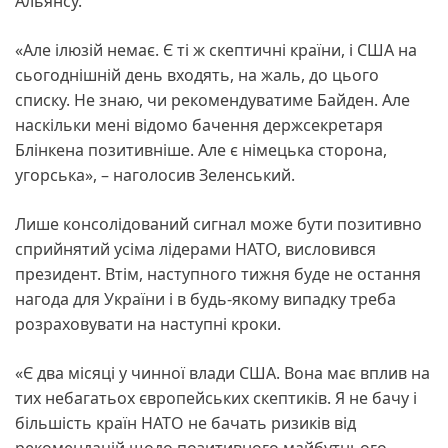
Альянсу.
«Але ілюзій немає. Є ті ж скептичні країни, і США на
сьогоднішній день входять, на жаль, до цього
списку. Не знаю, чи рекомендуватиме Байден. Але
наскільки мені відомо бачення держсекретаря
Блінкена позитивніше. Але є німецька сторона,
угорська», – наголосив Зеленський.
Лише консолідований сигнал може бути позитивно
сприйнятий усіма лідерами НАТО, висловився
президент. Втім, наступного тижня буде не остання
нагода для України і в будь-якому випадку треба
розраховувати на наступні кроки.
«Є два місяці у чинної влади США. Вона має вплив на
тих небагатьох європейських скептиків. Я не бачу і
більшість країн НАТО не бачать ризиків від
рекомендацій щодо позитивного майбутнього