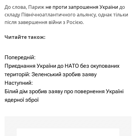
До слова, Париж
не проти запрошення України
до
складу Північноатлантичного альянсу, однак тільки
після завершення війни з Росією.
Читайте також:
Попередній:
Н
Приєднання України до НАТО без окупованих
а
територій: Зеленський зробив заяву
Наступний:
в
Білий дім зробив заяву про повернення Україні
і
ядерної зброї
г
а