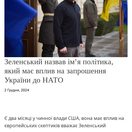
о
р
е
ж
и
м
у
Зеленський назвав ім’я політика,
який має вплив на запрошення
України до НАТО
2 Грудня, 2024
Є два місяці у чинної влади США, вона має вплив на
європейських скептиків вважає Зеленський