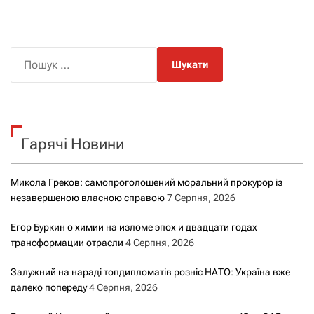
П
о
ш
у
к
Гарячі Новини
:
Микола Греков: самопроголошений моральний прокурор із
незавершеною власною справою
7 Серпня, 2026
Егор Буркин о химии на изломе эпох и двадцати годах
трансформации отрасли
4 Серпня, 2026
Залужний на нараді топдипломатів розніс НАТО: Україна вже
далеко попереду
4 Серпня, 2026