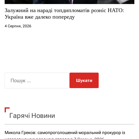
Залужний на нараді топдипломатів розніс НАТО:
Україна вже далеко попереду
4 Серпня, 2026
П
о
ш
у
к
Гарячі Новини
:
Микола Греков: самопроголошений моральний прокурор із