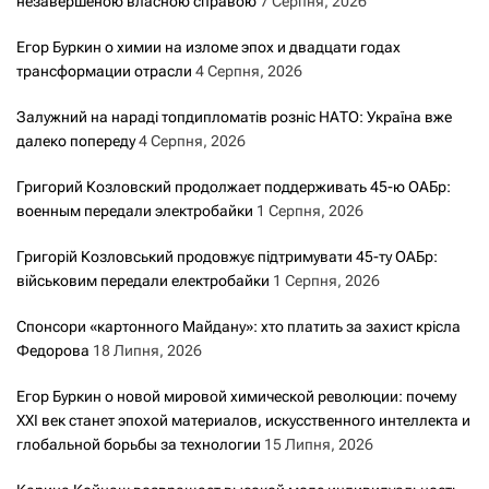
незавершеною власною справою
7 Серпня, 2026
Егор Буркин о химии на изломе эпох и двадцати годах
трансформации отрасли
4 Серпня, 2026
Залужний на нараді топдипломатів розніс НАТО: Україна вже
далеко попереду
4 Серпня, 2026
Григорий Козловский продолжает поддерживать 45-ю ОАБр:
военным передали электробайки
1 Серпня, 2026
Григорій Козловський продовжує підтримувати 45-ту ОАБр:
військовим передали електробайки
1 Серпня, 2026
Спонсори «картонного Майдану»: хто платить за захист крісла
Федорова
18 Липня, 2026
Егор Буркин о новой мировой химической революции: почему
XXI век станет эпохой материалов, искусственного интеллекта и
глобальной борьбы за технологии
15 Липня, 2026