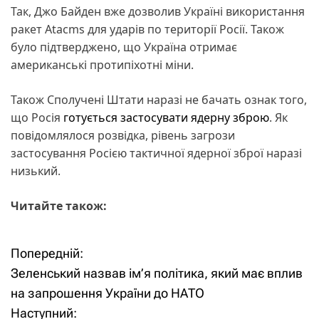
Так, Джо Байден вже дозволив Україні використання
ракет Atacms для ударів по території Росії. Також
було підтверджено, що Україна отримає
американські протипіхотні міни.
Також Сполучені Штати наразі не бачать ознак того,
що Росія
готується застосувати ядерну зброю
. Як
повідомлялося розвідка, рівень загрози
застосування Росією тактичної ядерної зброї наразі
низький.
Читайте також:
Попередній:
Н
Зеленський назвав ім’я політика, який має вплив
а
на запрошення України до НАТО
Наступний:
в