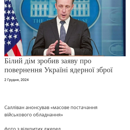
о
р
е
ж
и
м
у
Білий дім зробив заяву про
повернення Україні ядерної зброї
2 Грудня, 2024
Салліван анонсував «масове постачання
військового обладнання»
фото з відкритих джерел