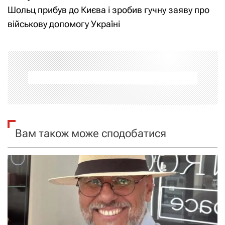
Шольц прибув до Києва і зробив гучну заяву про
і
військову допомогу Україні
г
а
ц
і
я
Вам також може сподобатися
з
а
п
и