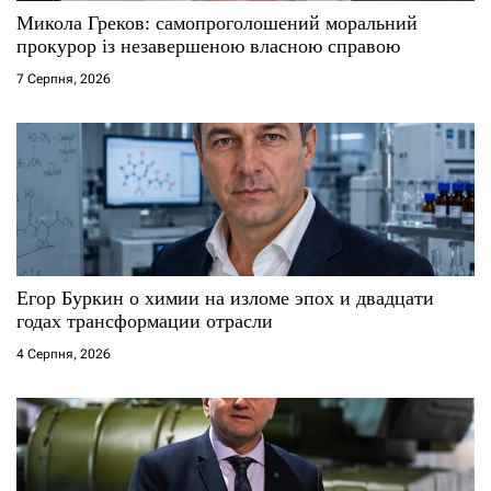
с
Микола Греков: самопроголошений моральний
прокурор із незавершеною власною справою
і
7 Серпня, 2026
в
Егор Буркин о химии на изломе эпох и двадцати
годах трансформации отрасли
4 Серпня, 2026