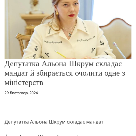
о
р
е
ж
и
м
у
Депутатка Альона Шкрум складає
мандат й збирається очолити одне з
міністерств
29 Листопада, 2024
Депутатка Альона Шкрум складає мандат