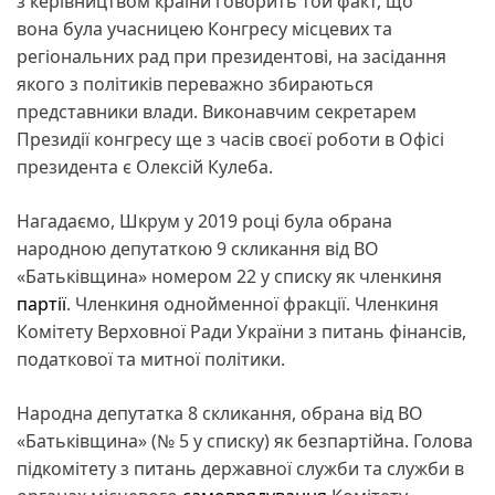
з керівництвом країни говорить той факт, що
вона була учасницею Конгресу місцевих та
регіональних рад при президентові, на засідання
якого з політиків переважно збираються
представники влади. Виконавчим секретарем
Президії конгресу ще з часів своєї роботи в Офісі
президента є Олексій Кулеба.
Нагадаємо, Шкрум у 2019 році була обрана
народною депутаткою 9 скликання від ВО
«Батьківщина» номером 22 у списку як членкиня
партії
. Членкиня однойменної фракції. Членкиня
Комітету Верховної Ради України з питань фінансів,
податкової та митної політики.
Народна депутатка 8 скликання, обрана від ВО
«Батьківщина» (№ 5 у списку) як безпартійна. Голова
підкомітету з питань державної служби та служби в