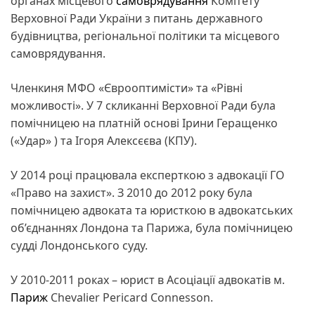
органах місцевого
самоврядування
Комітету
Верховної Ради України з питань державного
будівництва, регіональної політики та місцевого
самоврядування.
Членкиня МФО «Єврооптимісти» та «Рівні
можливості». У 7 скликанні Верховної Ради була
помічницею на платній основі Ірини Геращенко
(«Удар» ) та Ігоря Алексєєва (КПУ).
У 2014 році працювала експерткою з адвокації ГО
«Право на захист». З 2010 до 2012 року була
помічницею адвоката та юристкою в адвокатських
об’єднаннях Лондона та Парижа, була помічницею
судді Лондонського суду.
У 2010-2011 роках – юрист в Асоціації адвокатів м.
Париж
Chevalier Pericard Connesson.