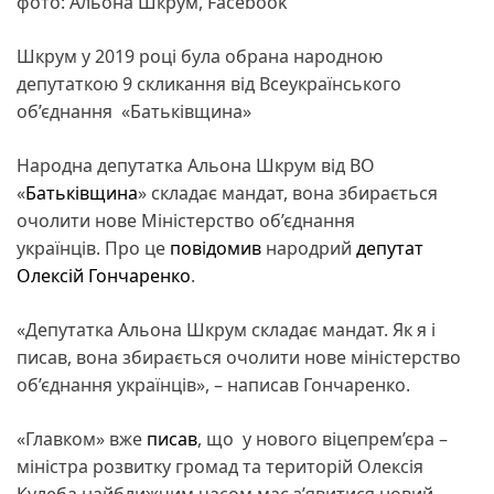
фото: Альона Шкрум, Facebook
Шкрум у 2019 році була обрана народною
депутаткою 9 скликання від Всеукраїнського
об’єднання «Батьківщина»
Народна депутатка Альона Шкрум від ВО
«
Батьківщина
» складає мандат, вона збирається
очолити нове Міністерство об’єднання
українців. Про це
повідомив
народрий
депутат
Олексій Гончаренко
.
«Депутатка Альона Шкрум складає мандат. Як я і
писав, вона збирається очолити нове міністерство
об’єднання українців», – написав Гончаренко.
«Главком» вже
писав
, що у нового віцепрем’єра –
міністра розвитку громад та територій Олексія
Кулеба найближчим часом має з’явитися новий