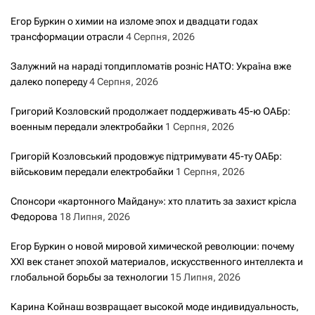
Егор Буркин о химии на изломе эпох и двадцати годах
трансформации отрасли
4 Серпня, 2026
Залужний на нараді топдипломатів розніс НАТО: Україна вже
далеко попереду
4 Серпня, 2026
Григорий Козловский продолжает поддерживать 45-ю ОАБр:
военным передали электробайки
1 Серпня, 2026
Григорій Козловський продовжує підтримувати 45-ту ОАБр:
військовим передали електробайки
1 Серпня, 2026
Спонсори «картонного Майдану»: хто платить за захист крісла
Федорова
18 Липня, 2026
Егор Буркин о новой мировой химической революции: почему
XXI век станет эпохой материалов, искусственного интеллекта и
глобальной борьбы за технологии
15 Липня, 2026
Карина Койнаш возвращает высокой моде индивидуальность,