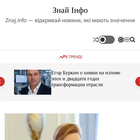
П
Знай Інфо
е
р
Znaj.info — відкривай новини, які мають значення
е
й
т
П
М
П
и
е
е
о
д
р
н
ш
В ТРЕНДІ
е
ю
у
о
м
к
в
и
м
Егор Буркин о химии на изломе
к
ий
эпох и двадцати годах
і
а
трансформации отрасли
ч
с
к
т
о
у
л
ь
о
р
о
в
о
г