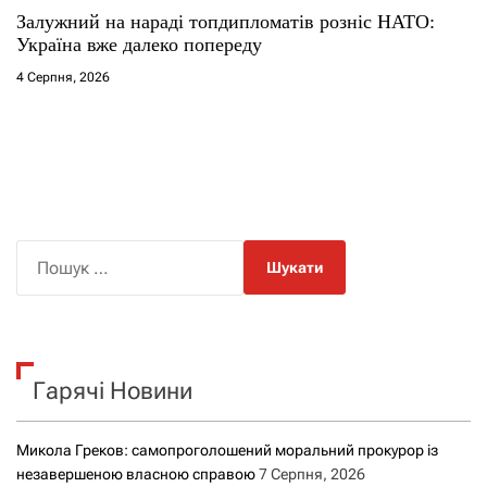
Залужний на нараді топдипломатів розніс НАТО:
Україна вже далеко попереду
4 Серпня, 2026
П
о
ш
у
к
Гарячі Новини
:
Микола Греков: самопроголошений моральний прокурор із
незавершеною власною справою
7 Серпня, 2026