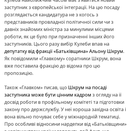
заступник з європейської інтеграції. На цю посаду
розглядається кандидатура не з когось з
представників провладної політичної сили чи з
давніх знайомих міністра за минулими місцями
роботи, як це було при призначенні інших його
заступників. Цього разу вибір Кулеби впав на
депутатку від фракції «Батьківщина» Альону Шкрум
.
Як повідомили «Главкому» соратники Шкрум, вона
вже поставила фракцію до відома про цю
пропозицію.
Також «Главком» писав, що
Шкрум на посаді
заступника може бути цінним кадром
з огляду на її
досвід роботи в профільному комітеті та підготовки
закону про держслужбу. У неї хороша західна освіта і
вона вільно почуває себе у міжнародній тематиці.
Про особливі відносини нардепки від «Батьківщини»