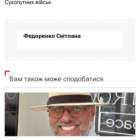
і
Сухопутних військ
г
а
Федоренко Світлана
ц
і
я
Вам також може сподобатися
з
а
п
и
с