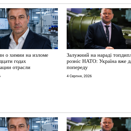
ин о химии на изломе
Залужний на нараді топдип
дцати годах
розніс НАТО: Україна вже д
ации отрасли
попереду
6
4 Серпня, 2026