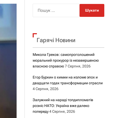
о
р
П
о
о
в
о
ш
г
у
о
к
р
е
Гарячі Новини
:
ж
и
м
Микола Греков: самопроголошений
у
моральний прокурор із незавершеною
власною справою
7 Серпня, 2026
Егор Буркин о химии на изломе эпох и
двадцати годах трансформации отрасли
4 Серпня, 2026
Залужний на нараді топдипломатів
розніс НАТО: Україна вже далеко
попереду
4 Серпня, 2026