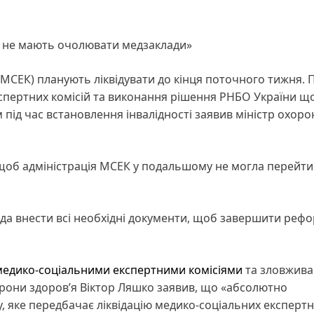
я не мають очолювати медзаклади»
МСЕК) планують ліквідувати до кінця поточного тижня. 
кспертних комісій та виконання рішення РНБО України щ
під час встановлення інвалідності заявив міністр охоро
 щоб адміністрація МСЕК у подальшому не могла перейти
пада внести всі необхідні документи, щоб завершити реф
з медико-соціальними експертними комісіями
та зловжив
орони здоровʼя Віктор Ляшко заявив, що «абсолютно
, яке передбачає ліквідацію медико-соціальних експерт