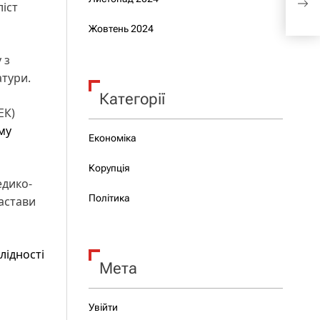
ліст
Укр
Жовтень 2024
 з
тури.
Категорії
ЕК)
му
Економіка
Корупція
едико-
Політика
застави
лідності
Мета
Увійти