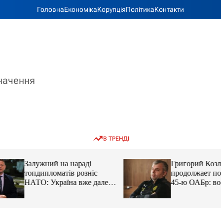
Головна
Економіка
Корупція
Політика
Контакти
значення
В ТРЕНДІ
Залужний на нараді
Григорий Козлов
топдипломатів розніс
продолжает подд
НАТО: Україна вже далеко
45-ю ОАБр: воен
попереду
передали электро