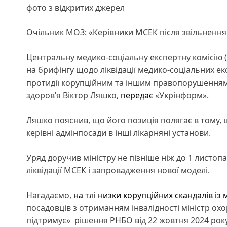
фото з відкритих джерел
Очільник МОЗ: «Керівники МСЕК після звільненн
Центральну медико-соціальну експертну комісію (
на брифінгу щодо ліквідації медико-соціальних е
протидії корупційним та іншим правопорушенням 
здоров’я Віктор Ляшко,
передає
«Укрінформ».
Ляшко пояснив, що його позиція полягає в тому,
керівні адмінпосади в інші лікарняні установи.
Уряд доручив міністру не пізніше ніж до 1 листо
ліквідації МСЕК і запровадження нової моделі.
Нагадаємо,
на тлі низки корупційних скандалів і
посадовців з отриманням інвалідності міністр ох
підтримує» рішення РНБО від 22 жовтня 2024 року