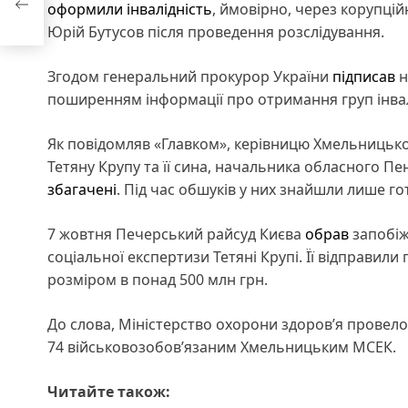
оформили інвалідність
, ймовірно, через корупці
o
Юрій Бутусов після проведення розслідування.
Згодом генеральний прокурор України
підписав
н
поширенням інформації про отримання груп інва
Як повідомляв «Главком», керівницю Хмельницько
Тетяну Крупу та її сина, начальника обласного П
збагачені
. Під час обшуків у них знайшли лише г
7 жовтня Печерський райсуд Києва
обрав
запобіж
соціальної експертизи Тетяні Крупі. Її відправили 
розміром в понад 500 млн грн.
До слова, Міністерство охорони здоровʼя провело
74 військовозобовʼязаним Хмельницьким МСЕК.
Читайте також: