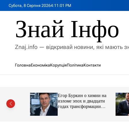
П
Субота, 8 Серпня 2026
4
:
11
:
03
PM
е
р
Знай Інфо
е
й
т
и
Znaj.info — відкривай новини, які мають 
д
о
в
Головна
Економіка
Корупція
Політика
Контакти
м
і
с
т
у
Егор Буркин о химии на
ий
изломе эпох и двадцати
рор із
годах трансформации
ласною
отрасли