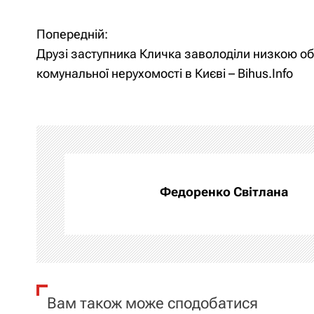
Попередній:
Н
Друзі заступника Кличка заволоділи низкою об’
а
комунальної нерухомості в Києві – Bihus.Info
в
і
г
а
Федоренко Світлана
ц
і
я
Вам також може сподобатися
з