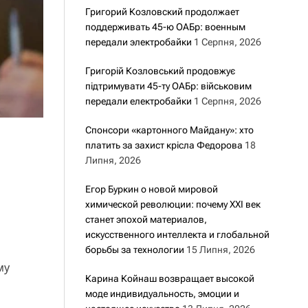
Григорий Козловский продолжает
поддерживать 45-ю ОАБр: военным
передали электробайки
1 Серпня, 2026
Григорій Козловський продовжує
підтримувати 45-ту ОАБр: військовим
передали електробайки
1 Серпня, 2026
Спонсори «картонного Майдану»: хто
платить за захист крісла Федорова
18
Липня, 2026
Егор Буркин о новой мировой
химической революции: почему XXI век
станет эпохой материалов,
искусственного интеллекта и глобальной
борьбы за технологии
15 Липня, 2026
му
Карина Койнаш возвращает высокой
моде индивидуальность, эмоции и