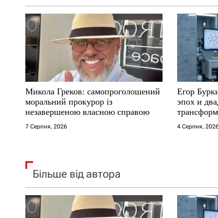
а
п
и
с
Микола Греков: самопроголошений
Егор Бурк
і
моральний прокурор із
эпох и два
незавершеною власною справою
трансформ
в
7 Серпня, 2026
4 Серпня, 202
Більше від автора