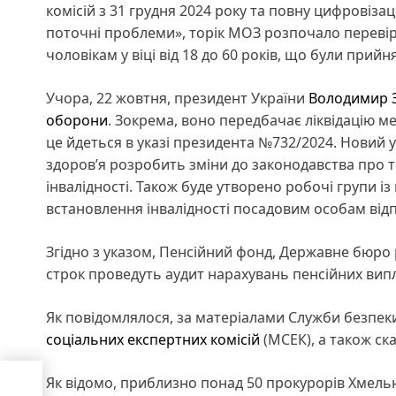
комісій з 31 грудня 2024 року та повну цифровіза
поточні проблеми», торік МОЗ розпочало перевір
чоловікам у віці від 18 до 60 років, що були прийня
Учора, 22 жовтня, президент України
Володимир Зе
оборони
. Зокрема, воно передбачає ліквідацію ме
це йдеться в указі президента №732/2024. Новий
здоров’я розробить зміни до законодавства про т
інвалідності. Також буде утворено робочі групи і
встановлення інвалідності посадовим особам відп
Згідно з указом, Пенсійний фонд, Державне бюро 
строк проведуть аудит нарахувань пенсійних вип
Як повідомлялося, за матеріалами Служби безпе
соціальних експертних комісій
(МСЕК), а також ска
діли
Як відомо, приблизно понад 50 прокурорів Хмел