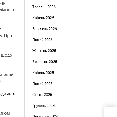
ючи
Травень 2026
лідності
Квітень 2026
 і
Березень 2026
у. Про
Лютий 2026
Жовтень 2025
й щодо
Вересень 2025
Квітень 2025
ижневий
в.
Лютий 2025
едично-
Січень 2025
Грудень 2024
Зас
ником
Влад
Листопад 2024