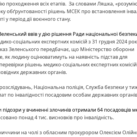
цію проходження всіх етапів. За словами Ляшка, «розумі
ку обґрунтованості рішень МСЕК про встановлення інва
ті у період дії воєнного стану.
ленський ввів у дію рішення Ради національної безпеки
дико-соціальних експертних комісій з 31 грудня 2024 рок
 указ Зеленського передбачає, що Міністерство оборони
е, як людину оцінюватимуть на наявність підстав для
з перевірки рішень медико-соціальних експертних комісі
овідних державних органів.
розслідувань, Національна поліція, Служба безпеки у т
лат по інвалідності посадовим особам державних органі
ки
підозри у вчиненні злочинів отримали 64 посадовців м
совано понад 4 тис. висновків про інвалідність.
ьниччини на чолі з обласним прокурором Олексієм Олій