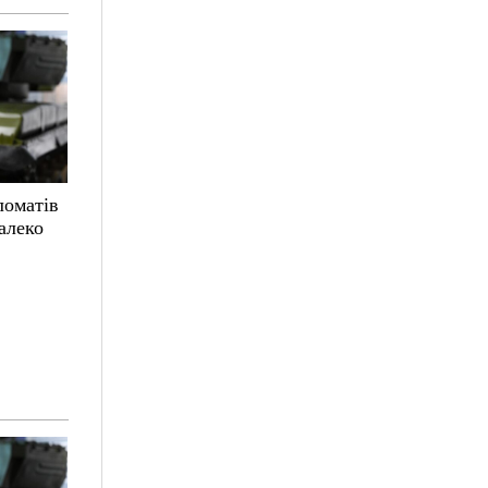
ломатів
алеко