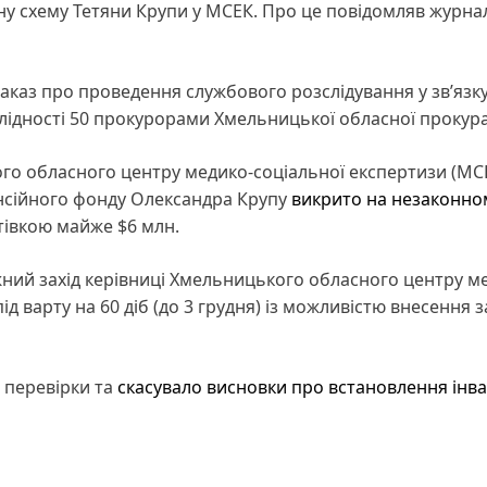
йну схему Тетяни Крупи у МСЕК. Про це повідомляв журна
аказ про проведення службового розслідування у зв’язку
лідності 50 прокурорами Хмельницької обласної прокура
го обласного центру медико-соціальної експертизи (МС
енсійного фонду Олександра Крупу
викрито на незаконно
отівкою майже $6 млн.
ний захід керівниці Хмельницького обласного центру м
під варту на 60 діб (до 3 грудня) із можливістю внесення 
 перевірки та
скасувало висновки про встановлення інва