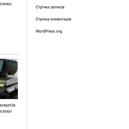
алеко
Стрічка записів
Стрічка коментарів
WordPress.org
ломатів
алеко