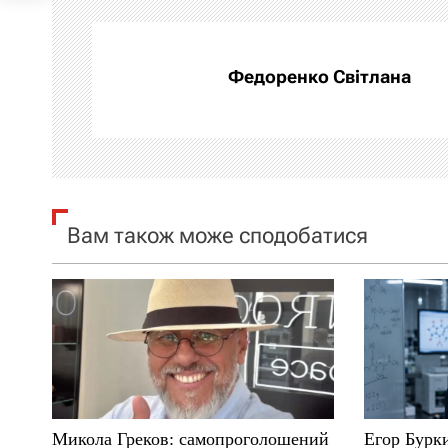
г
а
Федоренко Світлана
ц
і
я
Вам також може сподобатися
з
а
п
и
с
Микола Греков: самопроголошений
Егор Бурк