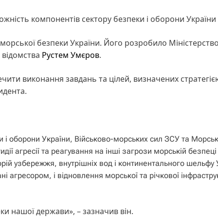
ожність компонентів сектору безпеки і оборони України
ії морської безпеки України. Його розробило Міністерств
 відомства
Рустем Умєров
.
ечити виконання завдань та цілей, визначених стратегіє
идента.
и і оборони України, Військово-морських сил ЗСУ та Морськ
ії агресії та реагування на інші загрози морській безпеці
орій узбережжя, внутрішніх вод і континентального шельфу 
ні агресором, і відновлення морської та річкової інфрастру
и нашої держави», – зазначив він.