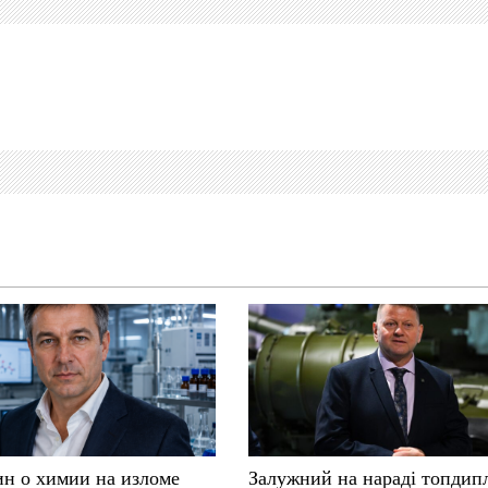
ин о химии на изломе
Залужний на нараді топдип