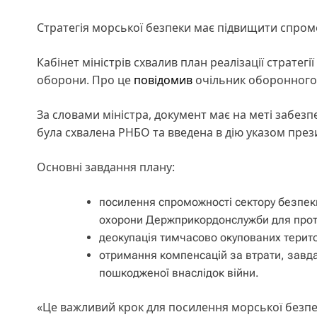
Стратегія морської безпеки має підвищити спром
Кабінет міністрів схвалив план реалізації стратег
оборони. Про це
повідомив
очільник оборонного
За словами міністра, документ має на меті забезп
була схвалена РНБО та введена в дію указом през
Основні завдання плану:
​посилення спроможності сектору безпек
охорони Держприкордонслужби для протид
​деокупація тимчасово окупованих терит
​отримання компенсацій за втрати, завда
пошкодженої внаслідок війни.
«Це важливий крок для посилення морської безпек