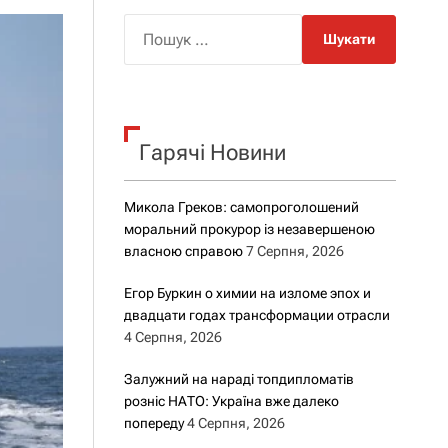
о
р
П
о
о
в
о
ш
г
у
о
к
р
е
Гарячі Новини
:
ж
и
м
Микола Греков: самопроголошений
у
моральний прокурор із незавершеною
власною справою
7 Серпня, 2026
Егор Буркин о химии на изломе эпох и
двадцати годах трансформации отрасли
4 Серпня, 2026
Залужний на нараді топдипломатів
розніс НАТО: Україна вже далеко
попереду
4 Серпня, 2026