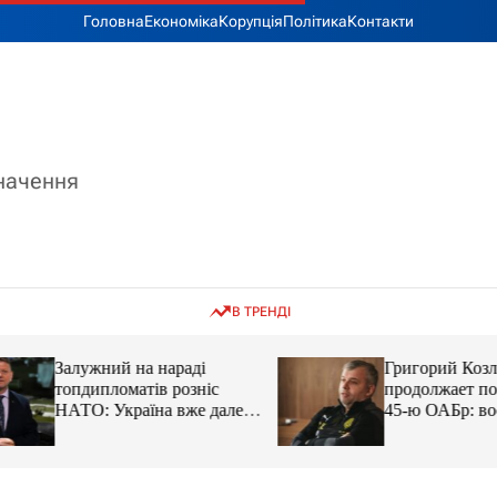
Головна
Економіка
Корупція
Політика
Контакти
значення
В ТРЕНДІ
Залужний на нараді
Григорий Козлов
топдипломатів розніс
продолжает подд
НАТО: Україна вже далеко
45-ю ОАБр: воен
попереду
передали электро