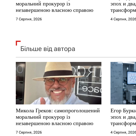
і
моральний прокурор із
эпох и два
незавершеною власною справою
трансформ
в
7 Серпня, 2026
4 Серпня, 202
Більше від автора
Микола Греков: самопроголошений
Егор Бурк
моральний прокурор із
эпох и два
незавершеною власною справою
трансформ
7 Серпня, 2026
4 Серпня, 202