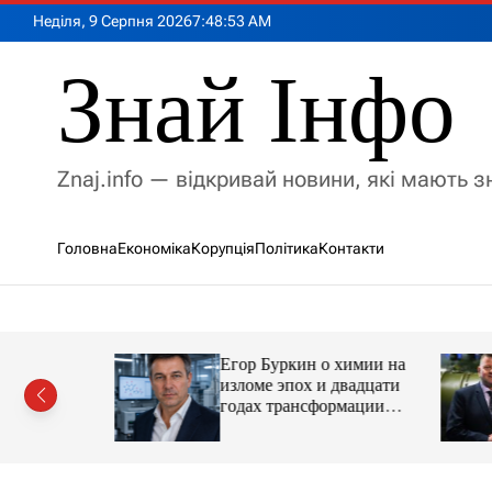
П
Неділя, 9 Серпня 2026
7
:
48
:
55
AM
е
р
Знай Інфо
е
й
т
и
Znaj.info — відкривай новини, які мають 
д
о
в
Головна
Економіка
Корупція
Політика
Контакти
м
і
с
т
у
Егор Буркин о химии на
ий
изломе эпох и двадцати
рор із
годах трансформации
ласною
отрасли