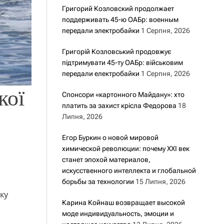
Григорий Козловский продолжает
поддерживать 45-ю ОАБр: военным
передали электробайки
1 Серпня, 2026
Григорій Козловський продовжує
підтримувати 45-ту ОАБр: військовим
передали електробайки
1 Серпня, 2026
кої
Спонсори «картонного Майдану»: хто
платить за захист крісла Федорова
18
Липня, 2026
Егор Буркин о новой мировой
химической революции: почему XXI век
станет эпохой материалов,
искусственного интеллекта и глобальной
борьбы за технологии
15 Липня, 2026
ку
Карина Койнаш возвращает высокой
моде индивидуальность, эмоции и