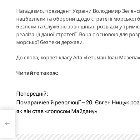
Нагадаємо, президент України Володимир Зеленсь
нацбезпеки та оборони щодо стратегії морської б
безпеки та Службою зовнішньої розвідки у триміс
реалізації даної стратегії. Вона є основою для р
морської безпеки держави.
До слова, корвет класу Ada «Гетьман Іван Мазепа
Читайте також:
Попередній:
Н
Помаранчевій революції – 20. Євген Нищук роз
а
як він став «голосом Майдану»
вген
в
і