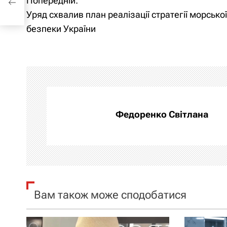
Попередній:
Н
їни
Уряд схвалив план реалізації стратегії морської
а
безпеки України
в
і
г
а
Федоренко Світлана
ц
і
я
Вам також може сподобатися
з
а