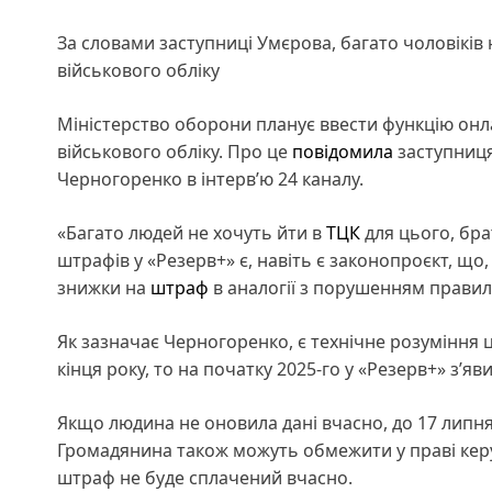
За словами заступниці Умєрова, багато чоловіків
військового обліку
Міністерство оборони планує ввести функцію онл
військового обліку. Про це
повідомила
заступниця
Черногоренко в інтерв’ю 24 каналу.
«Багато людей не хочуть йти в
ТЦК
для цього, бра
штрафів у «Резерв+» є, навіть є законопроєкт, щ
знижки на
штраф
в аналогії з порушенням правил
Як зазначає Черногоренко, є технічне розуміння 
кінця року, то на початку 2025-го у «Резерв+» з’яв
Якщо людина не оновила дані вчасно, до 17 липня,
Громадянина також можуть обмежити у праві керу
штраф не буде сплачений вчасно.