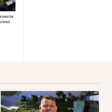
ломатів
алеко