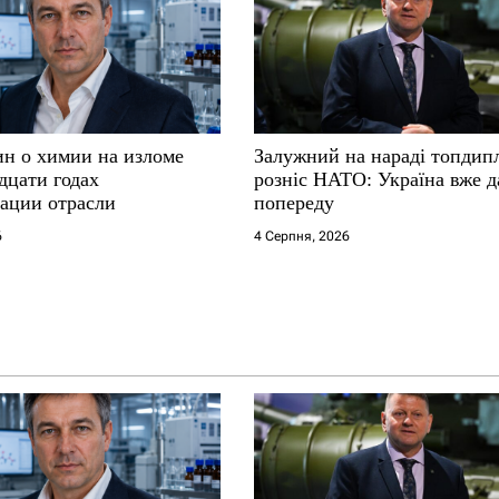
ин о химии на изломе
Залужний на нараді топдип
дцати годах
розніс НАТО: Україна вже д
ации отрасли
попереду
6
4 Серпня, 2026