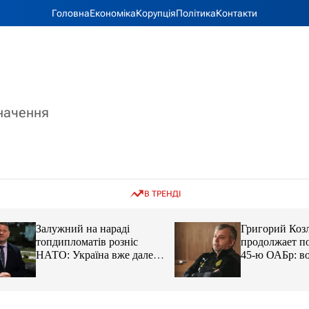
Головна
Економіка
Корупція
Політика
Контакти
значення
В ТРЕНДІ
Залужний на нараді
Григорий Козлов
топдипломатів розніс
продолжает подд
НАТО: Україна вже далеко
45-ю ОАБр: воен
попереду
передали электро