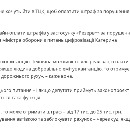
 не хочуть йти в ТЦК, щоб оплатити штраф за порушення
айн-оплати штрафів у застосунку «Резерв+» за порушен
 міністра оборони з питань цифровізації Катерина
ти квитанцію. Технічна можливість для реалізації сплати
о, якщо людина добровільно емітує квитанцію, то отримує
 дорожнього руху», – каже вона.
цього питання – і якщо депутати приймуть законопроєкт
иться така функція.
 то може отримати штраф – від 17 тис. до 25 тис. грн.
вання автівкою та заблокувати рахунок – через суд, як