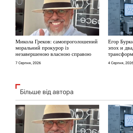
п
и
с
Микола Греков: самопроголошений
Егор Бурк
і
моральний прокурор із
эпох и два
незавершеною власною справою
трансформ
в
7 Серпня, 2026
4 Серпня, 202
Більше від автора