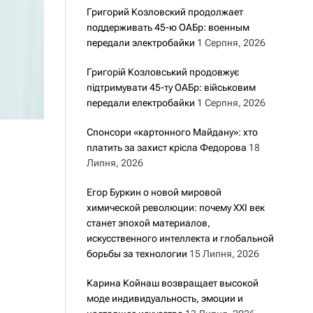
Григорий Козловский продолжает
поддерживать 45-ю ОАБр: военным
передали электробайки
1 Серпня, 2026
Григорій Козловський продовжує
підтримувати 45-ту ОАБр: військовим
передали електробайки
1 Серпня, 2026
Спонсори «картонного Майдану»: хто
платить за захист крісла Федорова
18
Липня, 2026
Егор Буркин о новой мировой
химической революции: почему XXI век
станет эпохой материалов,
искусственного интеллекта и глобальной
борьбы за технологии
15 Липня, 2026
Карина Койнаш возвращает высокой
моде индивидуальность, эмоции и