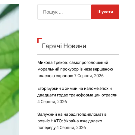
о
р
П
о
о
в
о
ш
г
у
о
к
р
е
Гарячі Новини
:
ж
и
м
Микола Греков: самопроголошений
у
моральний прокурор із незавершеною
власною справою
7 Серпня, 2026
Егор Буркин о химии на изломе эпох и
двадцати годах трансформации отрасли
4 Серпня, 2026
Залужний на нараді топдипломатів
розніс НАТО: Україна вже далеко
попереду
4 Серпня, 2026