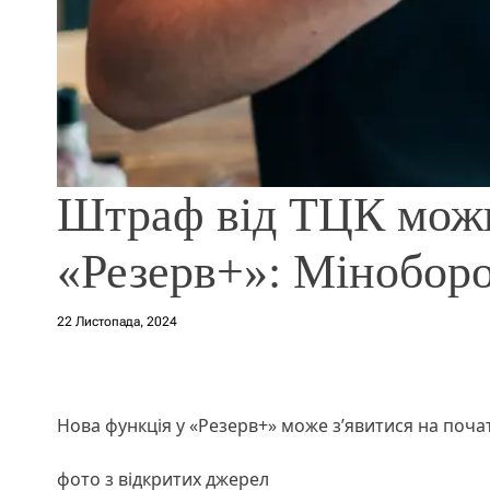
Штраф від ТЦК можн
«Резерв+»: Міноборо
22 Листопада, 2024
Нова функція у «Резерв+» може з’явитися на поча
фото з відкритих джерел