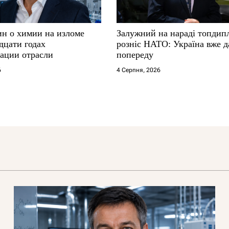
ин о химии на изломе
Залужний на нараді топдип
дцати годах
розніс НАТО: Україна вже д
ации отрасли
попереду
6
4 Серпня, 2026