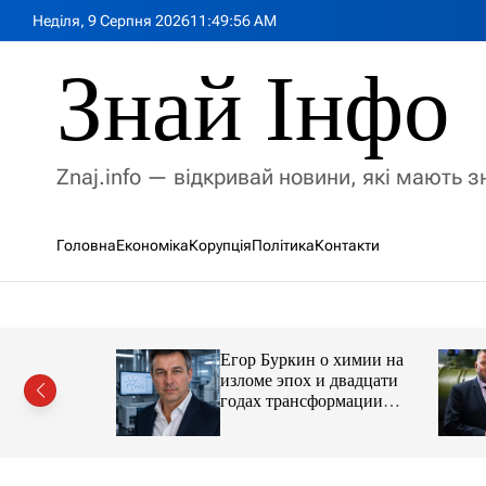
П
Неділя, 9 Серпня 2026
11
:
49
:
58
AM
е
р
Знай Інфо
е
й
т
и
Znaj.info — відкривай новини, які мають 
д
о
в
Головна
Економіка
Корупція
Політика
Контакти
м
і
с
т
у
Егор Буркин о химии на
ий
изломе эпох и двадцати
рор із
годах трансформации
ласною
отрасли