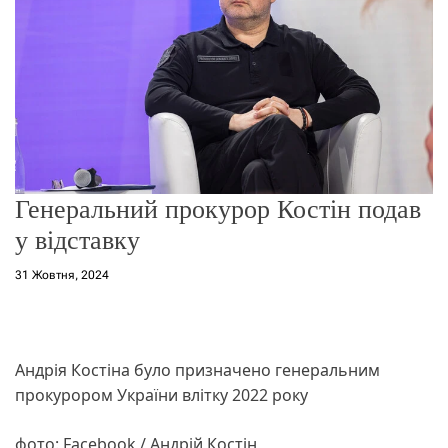
о
р
е
ж
и
м
у
Генеральний прокурор Костін подав
у відставку
31 Жовтня, 2024
Андрія Костіна було призначено генеральним
прокурором України влітку 2022 року
фото: Facebook / Андрій Костін