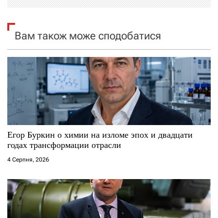
я
з
Вам також може сподобатися
а
п
и
с
і
Егор Буркин о химии на изломе эпох и двадцати
годах трансформации отрасли
в
4 Серпня, 2026