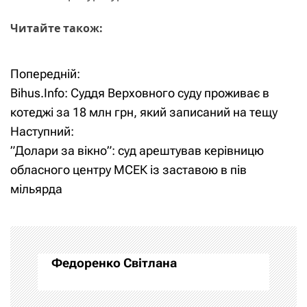
Читайте також:
Попередній:
Н
Bihus.Info: Суддя Верховного суду проживає в
а
котеджі за 18 млн грн, який записаний на тещу
Наступний:
в
”Долари за вікно”: суд арештував керівницю
і
обласного центру МСЕК із заставою в пів
мільярда
г
а
ц
Федоренко Світлана
і