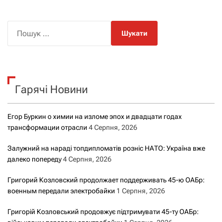
П
о
ш
у
к
Гарячі Новини
:
Егор Буркин о химии на изломе эпох и двадцати годах
трансформации отрасли
4 Серпня, 2026
Залужний на нараді топдипломатів розніс НАТО: Україна вже
далеко попереду
4 Серпня, 2026
Григорий Козловский продолжает поддерживать 45-ю ОАБр:
военным передали электробайки
1 Серпня, 2026
Григорій Козловський продовжує підтримувати 45-ту ОАБр: