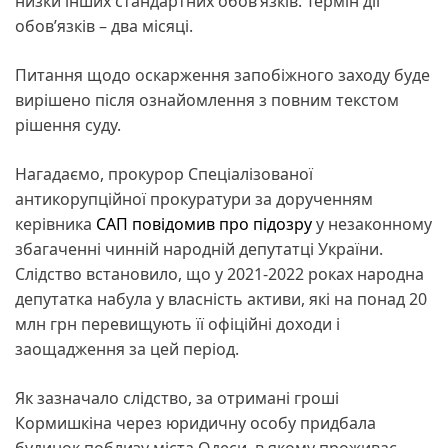
низки інших стандартних обов’язків. Термін дії
обов’язків – два місяці.
Питання щодо оскарження запобіжного заходу буде
вирішено після ознайомлення з повним текстом
рішення суду.
Нагадаємо, прокурор Спеціалізованої
антикорупційної прокуратури за дорученням
керівника
САП
повідомив про підозру
у незаконному
збагаченні чинній народній депутатці України.
Слідство встановило, що у 2021-2022 роках народна
депутатка набула у власність активи, які на понад 20
млн грн перевищують її офіційні доходи і
заощадження за цей період.
Як зазначало слідство, за отримані гроші
Кормишкіна через юридичну особу придбала
будинок поблизу міста Одеси, в якому проживає.