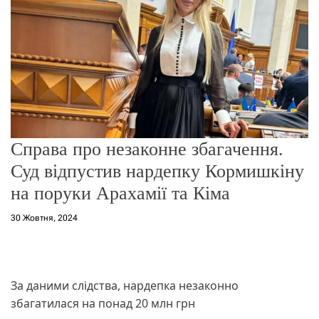
о
р
е
ж
и
м
у
Справа про незаконне збагачення.
Суд відпустив нардепку Кормишкіну
на поруки Арахамії та Кіма
30 Жовтня, 2024
За даними слідства, нардепка незаконно
збагатилася на понад 20 млн грн