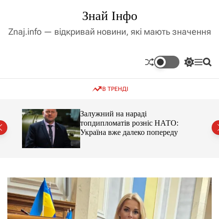
П
Знай Інфо
е
р
Znaj.info — відкривай новини, які мають значення
е
й
т
П
М
П
и
е
е
о
д
р
н
ш
В ТРЕНДІ
е
ю
у
о
м
к
в
и
м
оме
Залужний на нараді
к
топдипломатів розніс НАТО:
і
а
Україна вже далеко попереду
ч
с
к
т
о
у
л
ь
о
р
о
в
о
г