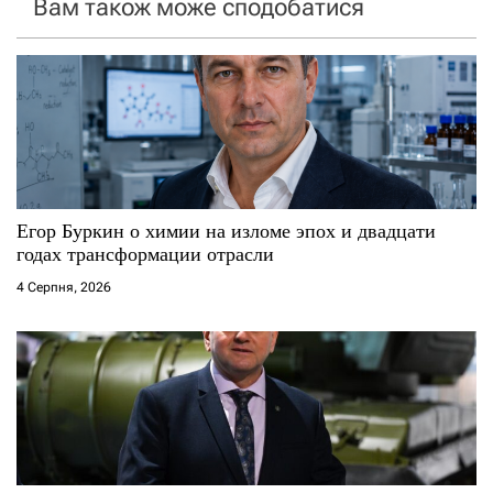
Вам також може сподобатися
а
п
и
с
і
Егор Буркин о химии на изломе эпох и двадцати
годах трансформации отрасли
в
4 Серпня, 2026