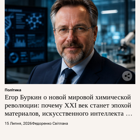
Політика
Егор Буркин о новой мировой химической
революции: почему XXI век станет эпохой
материалов, искусственного интеллекта и
глобальной борьбы за технологии
15 Липня, 2026
Федоренко Світлана