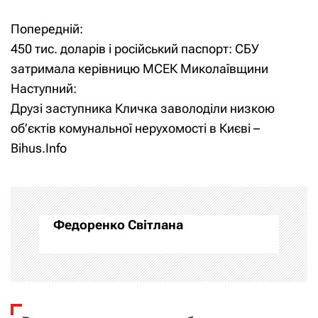
Попередній:
Н
450 тис. доларів і російський паспорт: СБУ
а
затримала керівницю МСЕК Миколаївщини
Наступний:
в
Друзі заступника Кличка заволоділи низкою
і
об’єктів комунальної нерухомості в Києві –
Bihus.Info
г
а
ц
Федоренко Світлана
і
я
з