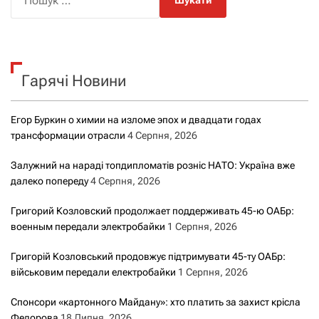
о
ш
у
к
Гарячі Новини
:
Егор Буркин о химии на изломе эпох и двадцати годах
трансформации отрасли
4 Серпня, 2026
Залужний на нараді топдипломатів розніс НАТО: Україна вже
далеко попереду
4 Серпня, 2026
Григорий Козловский продолжает поддерживать 45-ю ОАБр:
военным передали электробайки
1 Серпня, 2026
Григорій Козловський продовжує підтримувати 45-ту ОАБр:
військовим передали електробайки
1 Серпня, 2026
Спонсори «картонного Майдану»: хто платить за захист крісла
Федорова
18 Липня, 2026