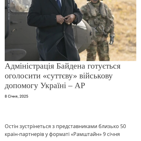
о
р
е
ж
и
м
у
Адміністрація Байдена готується
оголосити «суттєву» військову
допомогу Україні – AP
8 Січня, 2025
Остін зустрінеться з представниками близько 50
країн-партнерів у форматі «Рамштайн» 9 січня