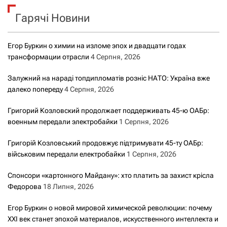
к
Гарячі Новини
:
Егор Буркин о химии на изломе эпох и двадцати годах
трансформации отрасли
4 Серпня, 2026
Залужний на нараді топдипломатів розніс НАТО: Україна вже
далеко попереду
4 Серпня, 2026
Григорий Козловский продолжает поддерживать 45-ю ОАБр:
военным передали электробайки
1 Серпня, 2026
Григорій Козловський продовжує підтримувати 45-ту ОАБр:
військовим передали електробайки
1 Серпня, 2026
Спонсори «картонного Майдану»: хто платить за захист крісла
Федорова
18 Липня, 2026
Егор Буркин о новой мировой химической революции: почему
XXI век станет эпохой материалов, искусственного интеллекта и