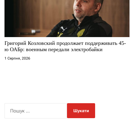
Григорий Козловский продолжает поддерживать 45-
ю ОАБр: военным передали электробайки
1 Серпня, 2026
П
о
ш
у