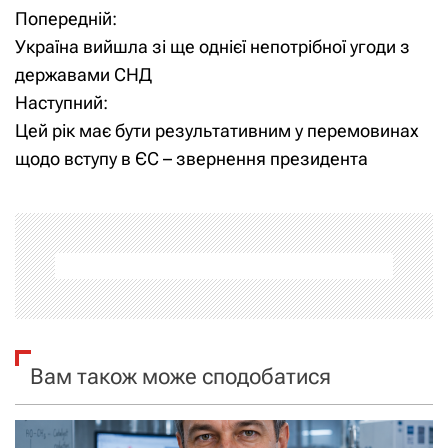
Попередній:
Н
Україна вийшла зі ще однієї непотрібної угоди з
а
державами СНД
Наступний:
в
Цей рік має бути результативним у перемовинах
і
щодо вступу в ЄС – звернення президента
г
а
ц
і
я
Вам також може сподобатися
з