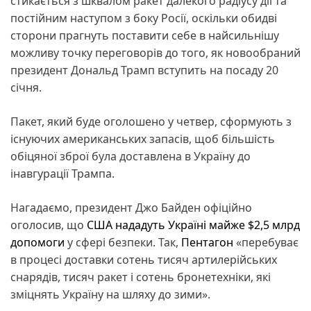
стикається з шквалом ракет далекого радіусу дії та
постійним наступом з боку Росії, оскільки обидві
сторони прагнуть поставити себе в найсильнішу
можливу точку переговорів до того, як новообраний
президент Дональд Трамп вступить на посаду 20
січня.
Пакет, який буде оголошено у четвер, сформують з
існуючих американських запасів, щоб більшість
обіцяної зброї була доставлена в Україну до
інавгурації Трампа.
Нагадаємо, президент Джо Байден офіційно
оголосив, що
США нададуть Україні майже $2,5 млрд
допомоги
у сфері безпеки. Так,
Пентагон
«перебуває
в процесі доставки сотень тисяч артилерійських
снарядів, тисяч ракет і сотень бронетехніки, які
зміцнять Україну на шляху до зими».