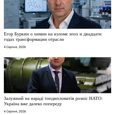
а
п
и
с
Егор Буркин о химии на изломе эпох и двадцати
годах трансформации отрасли
і
4 Серпня, 2026
в
Залужний на нараді топдипломатів розніс НАТО:
Україна вже далеко попереду
4 Серпня, 2026