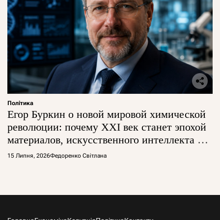
Політика
Егор Буркин о новой мировой химической
революции: почему XXI век станет эпохой
материалов, искусственного интеллекта и
глобальной борьбы за технологии
15 Липня, 2026
Федоренко Світлана