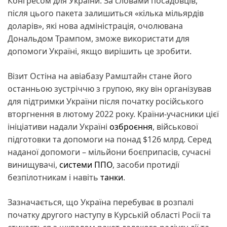
Конгресом для України. За словами посадовців,
після цього пакета залишиться «кілька мільярдів
доларів», які нова адміністрація, очолювана
Дональдом Трампом, зможе використати для
допомоги Україні, якщо вирішить це зробити.
Візит Остіна на авіабазу Рамштайн стане його
останньою зустріччю з групою, яку він організував
для підтримки України після початку російського
вторгнення в лютому 2022 року. Країни-учасники цієї
ініціативи надали Україні
озброєння
, військової
підготовки та допомоги на понад $126 млрд. Серед
наданої допомоги – мільйони боєприпасів, сучасні
винищувачі,
системи ППО
, засоби протидії
безпілотникам і навіть
танки
.
Зазначається, що Україна перебуває в розпалі
початку другого наступу в Курській області Росії та