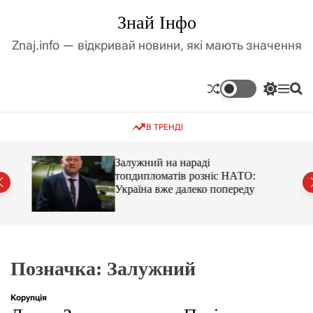
П
Знай Інфо
е
р
Znaj.info — відкривай новини, які мають значення
е
й
т
П
М
П
и
е
е
о
д
р
н
ш
В ТРЕНДІ
е
ю
у
о
м
к
в
и
м
оме
Залужний на нараді
к
топдипломатів розніс НАТО:
і
а
Україна вже далеко попереду
ч
с
к
т
о
у
л
ь
о
р
Позначка:
Залужний
о
в
о
Корупція
г