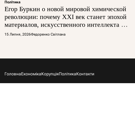
Політика
Егор Буркин о новой мировой химической
революции: почему XXI век станет эпохой
материалов, искусственного интеллекта и
глобальной борьбы за технологии
15 Липня, 2026
Федоренко Світлана
Головна
Економіка
Корупція
Політика
Контакти