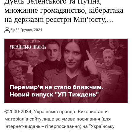
Дуель Зеленського та Путіна,
о
р
множинне громадянство, кібератака
е
на державні реєстри Мінʼюсту,
ж
и
розслідування про
м
Від
22 Грудня, 2024
у
”Карпатнафтохім”, книга Залужного
– підсумки тижня
©2000-2024, Українська правда. Використання
матеріалів сайту лише за умови посилання (для
інтернет-видань – гіперпосилання) на “Українську