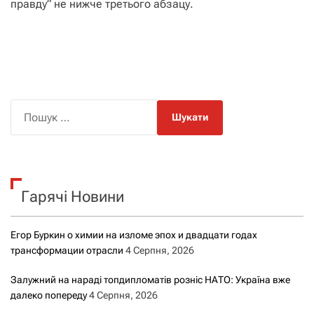
правду” не нижче третього абзацу.
П
о
ш
у
к
Гарячі Новини
:
Егор Буркин о химии на изломе эпох и двадцати годах
трансформации отрасли
4 Серпня, 2026
Залужний на нараді топдипломатів розніс НАТО: Україна вже
далеко попереду
4 Серпня, 2026