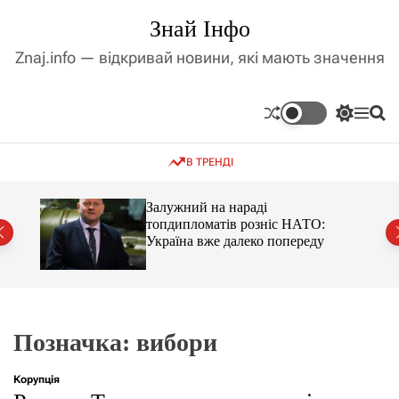
П
Знай Інфо
е
р
Znaj.info — відкривай новини, які мають значення
е
й
т
П
М
П
и
е
е
о
д
р
н
ш
В ТРЕНДІ
е
ю
у
о
м
к
в
и
м
оме
Залужний на нараді
к
топдипломатів розніс НАТО:
і
а
Україна вже далеко попереду
ч
с
к
т
о
у
л
ь
о
р
Позначка:
вибори
о
в
о
Корупція
г