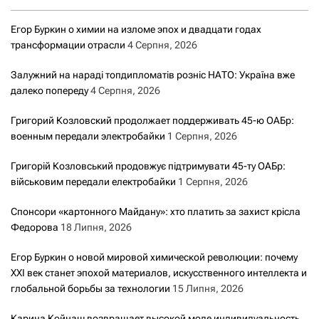
Егор Буркин о химии на изломе эпох и двадцати годах
трансформации отрасли
4 Серпня, 2026
Залужний на нараді топдипломатів розніс НАТО: Україна вже
далеко попереду
4 Серпня, 2026
Григорий Козловский продолжает поддерживать 45-ю ОАБр:
военным передали электробайки
1 Серпня, 2026
Григорій Козловський продовжує підтримувати 45-ту ОАБр:
військовим передали електробайки
1 Серпня, 2026
Спонсори «картонного Майдану»: хто платить за захист крісла
Федорова
18 Липня, 2026
Егор Буркин о новой мировой химической революции: почему
XXI век станет эпохой материалов, искусственного интеллекта и
глобальной борьбы за технологии
15 Липня, 2026
Карина Койнаш возвращает высокой моде индивидуальность,