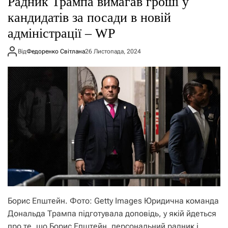
Радник Трампа вимагав гроші у
о
р
кандидатів за посади в новій
е
адміністрації – WP
ж
и
м
Від
Федоренко Світлана
26 Листопада, 2024
у
Борис Епштейн. Фото: Getty Images Юридична команда
Дональда Трампа підготувала доповідь, у якій йдеться
про те, що Борис Епштейн, персональний радник і