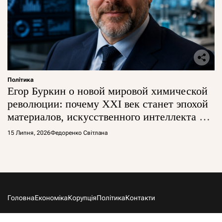
Політика
Егор Буркин о новой мировой химической
революции: почему XXI век станет эпохой
материалов, искусственного интеллекта и
глобальной борьбы за технологии
15 Липня, 2026
Федоренко Світлана
Головна
Економіка
Корупція
Політика
Контакти