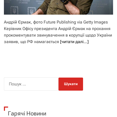
Андрій Єрмак, фото Future Publishing via Getty Images
Керівник Офісу президента Андрій Єрмак на прохання
прокоментувати звинувачення в корупції щодо України
заявив, що РФ намагається
[читати далі…]
П
о
ш
у
к
Гарячі Новини
: