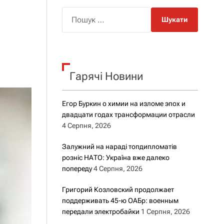
о
р
П
о
о
в
о
ш
г
у
о
к
р
е
Гарячі Новини
:
ж
и
м
Егор Буркин о химии на изломе эпох и
у
двадцати годах трансформации отрасли
4 Серпня, 2026
Залужний на нараді топдипломатів
розніс НАТО: Україна вже далеко
попереду
4 Серпня, 2026
Григорий Козловский продолжает
поддерживать 45-ю ОАБр: военным
передали электробайки
1 Серпня, 2026