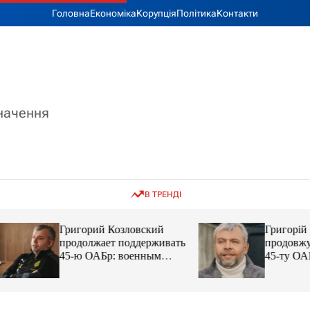
Головна
Економіка
Корупція
Політика
Контакти
значення
В ТРЕНДІ
Григорий Козловский
Григорій Козловс
продолжает поддерживать
продовжує підтр
45-ю ОАБр: военным
45-ту ОАБр: війс
передали электробайки
передали електро