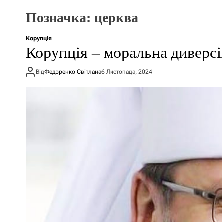
Позначка:
церква
Корупція
Корупція – моральна диверсі
Від
Федоренко Світлана
6 Листопада, 2024