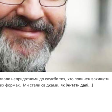
навали непридатними до служби тих, хто повинен захищати
ших формах. Ми стали свідками, як
[читати далі…]