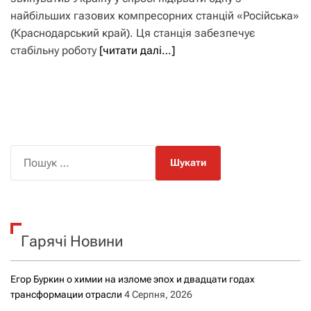
найбільших газових компресорних станцій «Російська»
(Краснодарський край). Ця станція забезпечує
стабільну роботу
[читати далі…]
П
о
ш
у
к
Гарячі Новини
:
Егор Буркин о химии на изломе эпох и двадцати годах
трансформации отрасли
4 Серпня, 2026