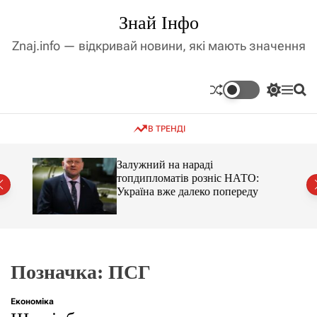
П
Знай Інфо
е
р
Znaj.info — відкривай новини, які мають значення
е
й
т
П
М
П
и
е
е
о
д
р
н
ш
В ТРЕНДІ
е
ю
у
о
м
к
в
и
м
оме
Залужний на нараді
к
топдипломатів розніс НАТО:
і
а
Україна вже далеко попереду
ч
с
к
т
о
у
л
ь
о
р
Позначка:
ПСГ
о
в
о
Економіка
г