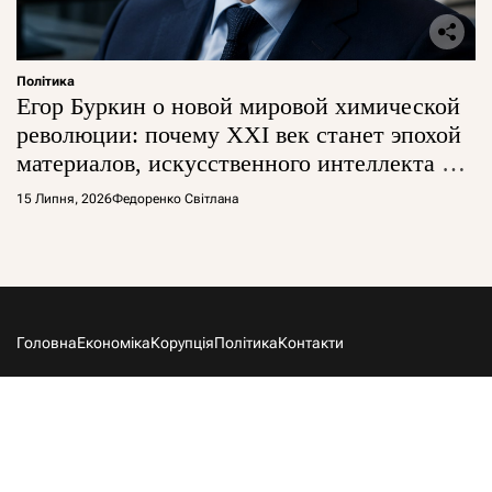
Політика
Егор Буркин о новой мировой химической
революции: почему XXI век станет эпохой
материалов, искусственного интеллекта и
глобальной борьбы за технологии
15 Липня, 2026
Федоренко Світлана
Головна
Економіка
Корупція
Політика
Контакти