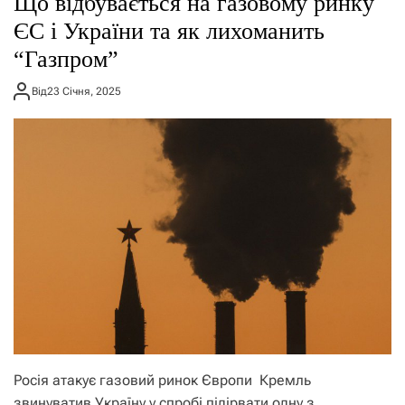
Що відбувається на газовому ринку
о
р
ЄС і України та як лихоманить
е
“Газпром”
ж
и
м
Від
23 Січня, 2025
у
Росія атакує газовий ринок Європи Кремль
звинуватив Україну у спробі підірвати одну з