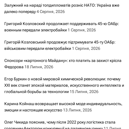
Залужний на нараді топдипломатів розніс НАТО: Україна вже
далеко попереду
4 Серпня, 2026
Григорий Козловский продолжает поддерживать 45-ю ОАБр:
военным передали электробайки
1 Серпня, 2026
Григорій Козловський продовжує підтримувати 45-ту ОАБр:
військовим передали електробайки
1 Серпня, 2026
Спонсори «картонного Майдану»: хто платить за захист крісла
Федорова
18 Липня, 2026
Егор Буркин о новой мировой химической революции: почему
XXI век станет эпохой материалов, искусственного интеллекта и
глобальной борьбы за технологии
15 Липня, 2026
Карина Койнаш возвращает высокой моде индивидуальность,
эмоции и настоящее искусство
13 Липня, 2026
Олег Чикида пояснив, чому після 2022 року логістика стала
головним фактором конкуренції на паливному ринку
11 Липня,