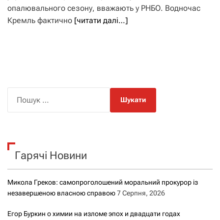
опалювального сезону, вважають у РНБО. Водночас
Кремль фактично
[читати далі…]
П
о
ш
у
к
Гарячі Новини
:
Микола Греков: самопроголошений моральний прокурор із
незавершеною власною справою
7 Серпня, 2026
Егор Буркин о химии на изломе эпох и двадцати годах