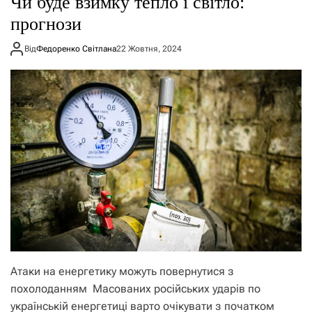
Чи буде взимку тепло і світло:
о
р
прогнози
е
ж
Від
Федоренко Світлана
22 Жовтня, 2024
и
м
у
Атаки на енергетику можуть повернутися з
похолоданням Масованих російських ударів по
українській енергетиці варто очікувати з початком