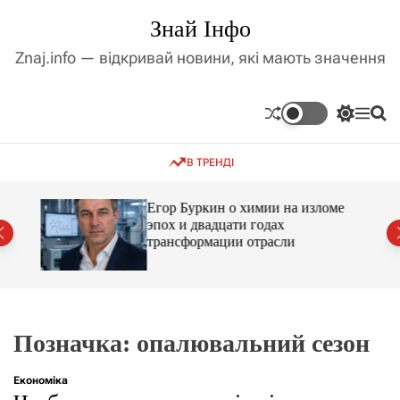
П
Знай Інфо
е
р
Znaj.info — відкривай новини, які мають значення
е
й
т
П
М
П
и
е
е
о
д
р
н
ш
В ТРЕНДІ
е
ю
у
о
м
к
в
и
м
Егор Буркин о химии на изломе
к
ий
эпох и двадцати годах
і
а
трансформации отрасли
ч
с
к
т
о
у
л
ь
о
р
Позначка:
опалювальний сезон
о
в
о
Економіка
г