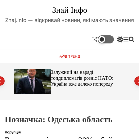
П
Знай Інфо
е
р
Znaj.info — відкривай новини, які мають значення
е
й
т
П
М
П
и
е
е
о
д
р
н
ш
В ТРЕНДІ
е
ю
у
о
м
к
в
и
м
оме
Залужний на нараді
к
топдипломатів розніс НАТО:
і
а
Україна вже далеко попереду
ч
с
к
т
о
у
л
ь
о
р
Позначка:
Одеська область
о
в
о
Корупція
г