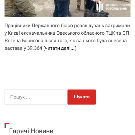
Працівники Державного бюро розслідувань затримали
у Києві ексначальника Одеського обласного ТЦК та СП
Євгена Борисова після того, як за нього була внесена
застава у 39,364
[читати далі…]
П
о
ш
у
к
Гарячі Новини
: