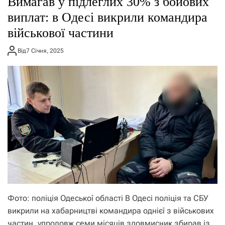
Вимагав у підлеглих 30% з бойових
о
р
виплат: в Одесі викрили командира
е
військової частини
ж
и
м
Від
7 Січня, 2025
у
Фото: поліція Одеської області В Одесі поліція та СБУ
викрили на хабарництві командира однієї з військових
частин, упродовж семи місяців зловмисник збирав із