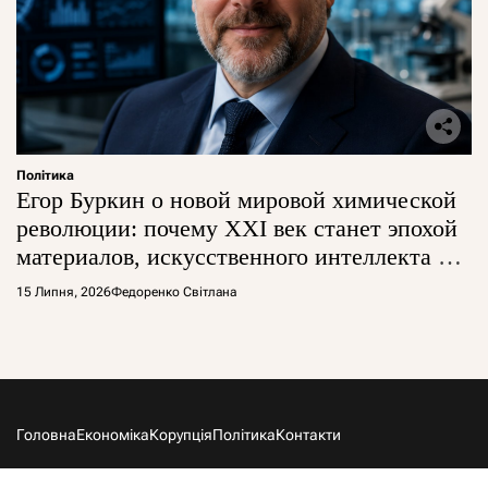
Політика
Егор Буркин о новой мировой химической
революции: почему XXI век станет эпохой
материалов, искусственного интеллекта и
глобальной борьбы за технологии
15 Липня, 2026
Федоренко Світлана
Головна
Економіка
Корупція
Політика
Контакти