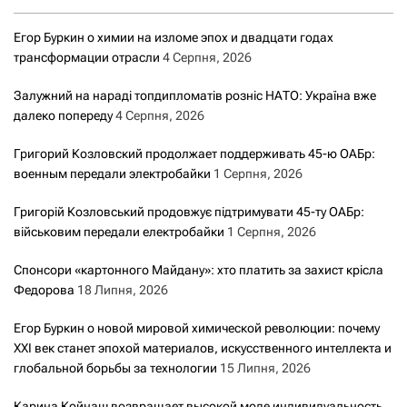
Егор Буркин о химии на изломе эпох и двадцати годах
трансформации отрасли
4 Серпня, 2026
Залужний на нараді топдипломатів розніс НАТО: Україна вже
далеко попереду
4 Серпня, 2026
Григорий Козловский продолжает поддерживать 45-ю ОАБр:
военным передали электробайки
1 Серпня, 2026
Григорій Козловський продовжує підтримувати 45-ту ОАБр:
військовим передали електробайки
1 Серпня, 2026
Спонсори «картонного Майдану»: хто платить за захист крісла
Федорова
18 Липня, 2026
Егор Буркин о новой мировой химической революции: почему
XXI век станет эпохой материалов, искусственного интеллекта и
глобальной борьбы за технологии
15 Липня, 2026
Карина Койнаш возвращает высокой моде индивидуальность,