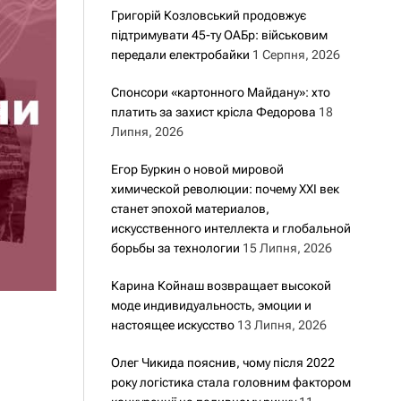
Григорій Козловський продовжує
підтримувати 45-ту ОАБр: військовим
передали електробайки
1 Серпня, 2026
Спонсори «картонного Майдану»: хто
платить за захист крісла Федорова
18
Липня, 2026
Егор Буркин о новой мировой
химической революции: почему XXI век
станет эпохой материалов,
искусственного интеллекта и глобальной
борьбы за технологии
15 Липня, 2026
Карина Койнаш возвращает высокой
моде индивидуальность, эмоции и
настоящее искусство
13 Липня, 2026
Олег Чикида пояснив, чому після 2022
року логістика стала головним фактором