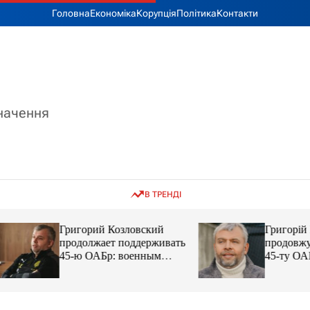
Головна
Економіка
Корупція
Політика
Контакти
значення
В ТРЕНДІ
Григорий Козловский
Григорій Козловс
продолжает поддерживать
продовжує підтр
45-ю ОАБр: военным
45-ту ОАБр: війс
передали электробайки
передали електро