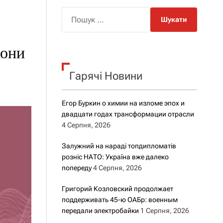
о
р
П
о
о
в
о
ш
г
рони
у
о
к
р
е
Гарячі Новини
:
ж
и
м
Егор Буркин о химии на изломе эпох и
у
двадцати годах трансформации отрасли
4 Серпня, 2026
Залужний на нараді топдипломатів
розніс НАТО: Україна вже далеко
попереду
4 Серпня, 2026
Григорий Козловский продолжает
поддерживать 45-ю ОАБр: военным
передали электробайки
1 Серпня, 2026