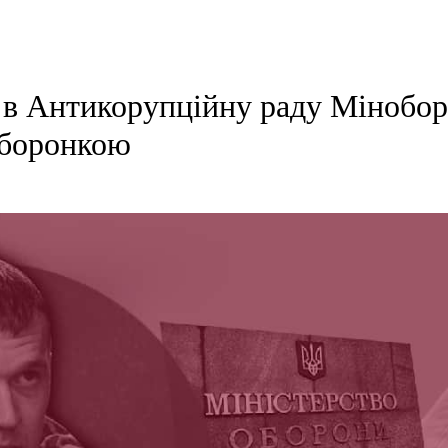
 в Антикорупційну раду Мінобо
оборонкою