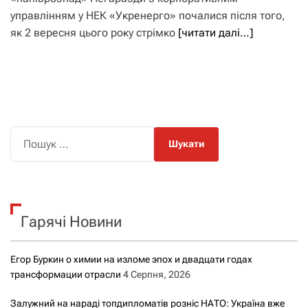
управлінням у НЕК «Укренерго» почалися після того,
як 2 вересня цього року стрімко
[читати далі…]
П
о
ш
у
к
Гарячі Новини
:
Егор Буркин о химии на изломе эпох и двадцати годах
трансформации отрасли
4 Серпня, 2026
Залужний на нараді топдипломатів розніс НАТО: Україна вже