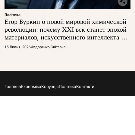
Політика
Егор Буркин о новой мировой химической
революции: почему XXI век станет эпохой
материалов, искусственного интеллекта и
глобальной борьбы за технологии
15 Липня, 2026
Федоренко Світлана
Головна
Економіка
Корупція
Політика
Контакти