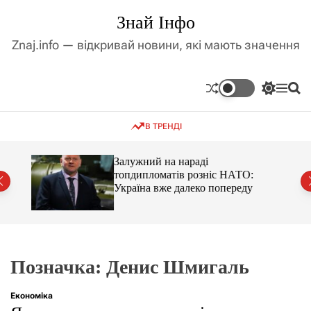
П
Знай Інфо
е
р
Znaj.info — відкривай новини, які мають значення
е
й
т
П
М
П
и
е
е
о
д
р
н
ш
В ТРЕНДІ
е
ю
у
о
м
к
в
и
м
оме
Залужний на нараді
к
топдипломатів розніс НАТО:
і
а
Україна вже далеко попереду
ч
с
к
т
о
у
л
ь
о
р
Позначка:
Денис Шмигаль
о
в
о
Економіка
г