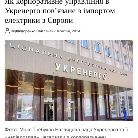
Як корпоративне управління в
о
р
Укренерго повʼязане з імпортом
е
електрики з Європи
ж
и
м
Від
Федоренко Світлана
22 Жовтня, 2024
у
Фото: Макс Требухов Наглядова рада Укренерго та її
«напіврозпад» Негаразди з корпоративним