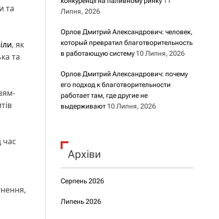
конкуренції на паливному ринку
11
и та
Липня, 2026
Орлов Дмитрий Александрович: человек,
который превратил благотворительность
іли
, як
в работающую систему
10 Липня, 2026
ька та
Орлов Дмитрий Александрович: почему
его подход к благотворительности
зям-
работает там, где другие не
тів
выдерживают
10 Липня, 2026
 час
Архіви
Серпень 2026
гнення,
Липень 2026