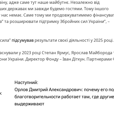
їну, адже саме тут наше майбутнє. Незалежно від
інших державах ми завжди будемо гостями. Тому іншого
 у нас немає. Саме тому ми продовжуватимемо фінансува
ла” та розширювати підтримку Збройних сил України”, –
 сила”
підсумував
результати своєї діяльності у 2025 році.
аснували у 2023 році Степан Ярмус, Ярослав Майборода 
ни України. Директор Фонду – Іван Діткун. Партнерами 
Наступний:
Орлов Дмитрий Александрович: почему его по
к
благотворительности работает там, где другие
выдерживают