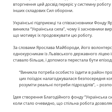
вторгнення цей досвід переріс у системну роботу
інших складових Сил оборони.
Українські підприємці та співзасновники Фонду 
виникла “Українська сила”, чому її засновники ви
що мотивує їх продовжувати цю роботу.
За словами Ярослава Майбороди, його волонтерськ
однокурсникам із Львівського державного ліцею іме
ставало більше, і допомога перестала бути епізо
“Виникла потреба особисто їздити в район про
цих поїздок налагоджувалася безпосередня ком
розуміти реальні потреби підрозділів”, – розп
Ідея створення Благодійного фонду “Українська 
коли стало очевидно, що спільна робота дозволяє