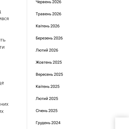
Червень 2026
д
Травень 2026
ився
Квітень 2026
Березень 2026
ить
ти
Лютий 2026
Жовтень 2025
Вересень 2025
ще
Квітень 2025
Лютий 2025
зних
их
Січень 2025
Орл
Грудень 2024
поче