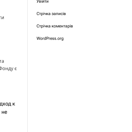
Увійти
Стрічка записів
ти
Стрічка коментарів
WordPress.org
та
Фонду є
дход к
 не