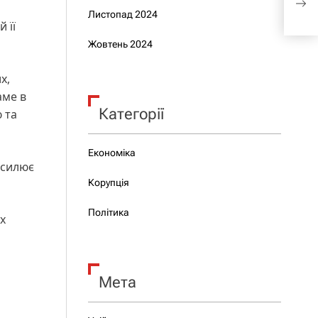
бла
Листопад 2024
 її
где
Жовтень 2024
х,
аме в
Категорії
 та
Економіка
осилює
Корупція
Політика
х
Мета