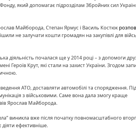
 Фонду, який допомагає підрозділам Збройних сил Україн
Ярослав Майборода, Степан Ярмус і Василь Костюк
розпов
рішили не залучати кошти громадян на закупівлі для війс
а діяльність почалася ще у 2014 році – з допомоги дру
ні Героїв Крут, які стали на захист України. Згодом запи
дичною.
ведення АТО, доставляти автомобілі та спорядження. Під
унікація з військовими. Саме вона дала змогу краще
овів Ярослав Майборода.
сила” виникла вже після початку повномасштабного втор
 діяти ефективніше.