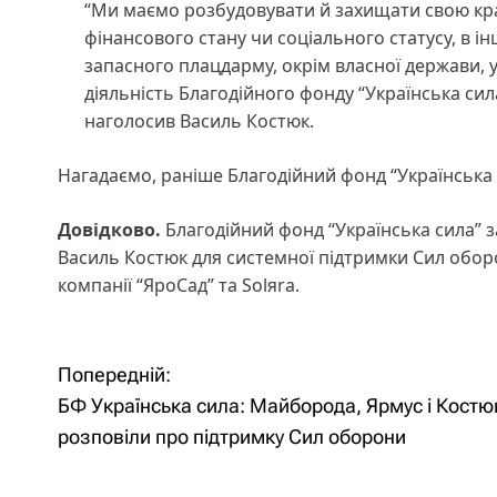
“Ми маємо розбудовувати й захищати свою кра
фінансового стану чи соціального статусу, в 
запасного плацдарму, окрім власної держави,
діяльність Благодійного фонду “Українська си
наголосив Василь Костюк.
Нагадаємо, раніше Благодійний фонд “Українська
Довідково.
Благодійний фонд “Українська сила” з
Василь Костюк для системної підтримки Сил оборо
компанії “ЯроСад” та Solяra.
Н
Попередній:
БФ Українська сила: Майборода, Ярмус і Костю
а
розповіли про підтримку Сил оборони
в