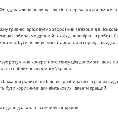
онду важлива не лише кількість переданої допомоги, а й
ну гривню: враховуємо зворотний зв’язок від військови
мовах, обираємо дрони й техніку, перевірені в роботі. С
ога має бути не лише масштабною, а й справді швидкою
вує розуміння конкретного сенсу цієї допомоги: вона п
життя і наближає перемогу України.
я бажання робити ще більше: розбиратися в різних вида
уть бути корисними для військових і давати кращий
 відповідальності за майбутнє країни.