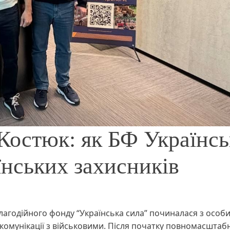
Костюк: як БФ Українсь
їнських захисників
лагодійного фонду “Українська сила” починалася з особ
 комунікації з військовими. Після початку повномасштаб