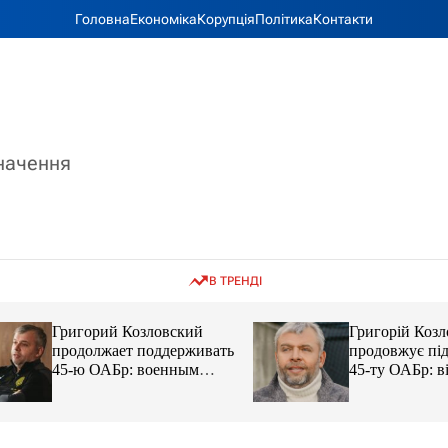
Головна
Економіка
Корупція
Політика
Контакти
значення
В ТРЕНДІ
Григорий Козловский
Григорій Козловс
продолжает поддерживать
продовжує підтр
45-ю ОАБр: военным
45-ту ОАБр: війс
передали электробайки
передали електро