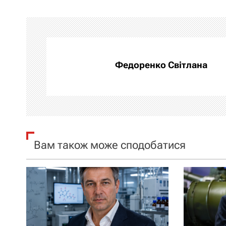
і
г
а
Федоренко Світлана
ц
і
я
з
Вам також може сподобатися
а
п
и
с