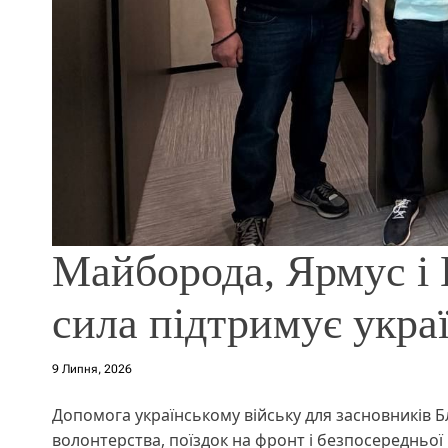
Майборода, Ярмус і 
сила підтримує укра
9 Липня, 2026
Допомога українському війську для засновників Б
волонтерства, поїздок на фронт і безпосередньої