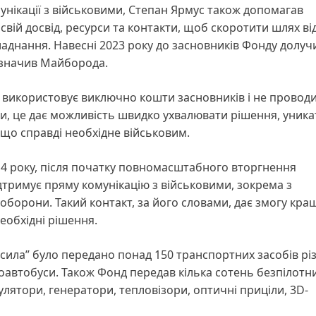
мунікації з військовими, Степан Ярмус також допомагав
свій досвід, ресурси та контакти, щоб скоротити шлях ві
ладнання. Навесні 2023 року до засновників Фонду долуч
зазначив Майборода.
н використовує виключно кошти засновників і не провод
и, це дає можливість швидко ухвалювати рішення, уника
 що справді необхідне військовим.
14 року, після початку повномасштабного вторгнення
дтримує пряму комунікацію з військовими, зокрема з
оборони. Такий контакт, за його словами, дає змогу кра
еобхідні рішення.
 сила” було передано понад 150 транспортних засобів рі
роавтобуси. Також Фонд передав кілька сотень безпілотн
мулятори, генератори, тепловізори, оптичні приціли, 3D-