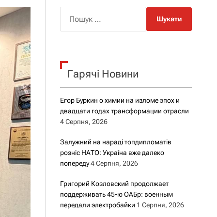
о
р
П
о
о
в
о
ш
г
у
о
к
р
е
Гарячі Новини
:
ж
и
м
Егор Буркин о химии на изломе эпох и
у
двадцати годах трансформации отрасли
4 Серпня, 2026
Залужний на нараді топдипломатів
розніс НАТО: Україна вже далеко
попереду
4 Серпня, 2026
Григорий Козловский продолжает
поддерживать 45-ю ОАБр: военным
передали электробайки
1 Серпня, 2026