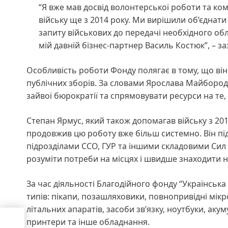
“Я вже мав досвід волонтерської роботи та ко
війську ще з 2014 року. Ми вирішили об’єднати 
запиту військових до передачі необхідного об
мій давній бізнес-партнер Василь Костюк”, – 
Особливість роботи Фонду полягає в тому, що ві
публічних зборів. За словами Ярослава Майбород
зайвої бюрократії та спрямовувати ресурси на те,
Степан Ярмус, який також допомагав війську з 20
продовжив цю роботу вже більш системно. Він пі
підрозділами ССО, ГУР та іншими складовими Сил 
розуміти потреби на місцях і швидше знаходити н
За час діяльності Благодійного фонду “Українська
типів: пікапи, позашляховики, повнопривідні мік
літальних апаратів, засоби зв’язку, ноутбуки, аку
,
принтери та інше обладнання.