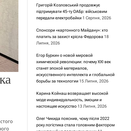
Григорій Козловський продовжує
підтримувати 45-ту ОАБр: військовим
передали електробайки
1 Серпня, 2026
Спонсори «картонного Майдану»: хто
платить за захист крісла Федорова
18
Липня, 2026
Егор Буркин о новой мировой
химической революции: почему XXI век
станет эпохой материалов,
ка
искусственного интеллекта и глобальной
борьбы за технологии
15 Липня, 2026
Карина Койнаш возвращает высокой
моде индивидуальность, эмоции и
настоящее искусство
13 Липня, 2026
Олег Чикида пояснив, чому після 2022
истого
року логістика стала головним фактором
ного