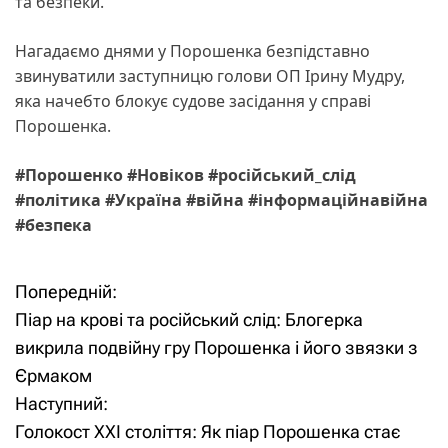
та безпеки.
Нагадаємо днями у Порошенка безпідставно
звинуватили заступницю голови ОП Ірину Мудру,
яка начебто блокує судове засідання у справі
Порошенка.
#Порошенко #Новіков #російський_слід
#політика #Україна #війна #інформаційнавійна
#безпека
Попередній:
Н
Піар на крові та російський слід: Блогерка
а
викрила подвійну гру Порошенка і його звязки з
Єрмаком
в
Наступний:
і
Голокост ХХІ століття: Як піар Порошенка стає