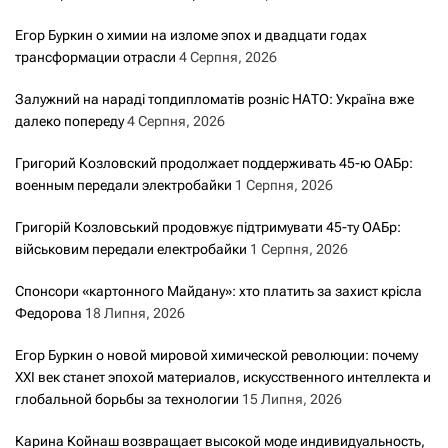
Егор Буркин о химии на изломе эпох и двадцати годах
трансформации отрасли
4 Серпня, 2026
Залужний на нараді топдипломатів розніс НАТО: Україна вже
далеко попереду
4 Серпня, 2026
Григорий Козловский продолжает поддерживать 45-ю ОАБр:
военным передали электробайки
1 Серпня, 2026
Григорій Козловський продовжує підтримувати 45-ту ОАБр:
військовим передали електробайки
1 Серпня, 2026
Спонсори «картонного Майдану»: хто платить за захист крісла
Федорова
18 Липня, 2026
Егор Буркин о новой мировой химической революции: почему
XXI век станет эпохой материалов, искусственного интеллекта и
глобальной борьбы за технологии
15 Липня, 2026
Карина Койнаш возвращает высокой моде индивидуальность,