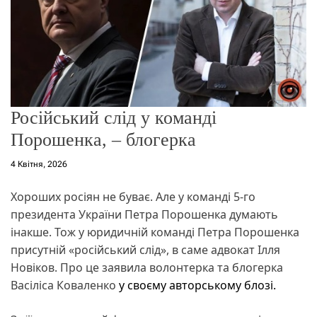
о
р
е
ж
и
м
у
Російський слід у команді
Порошенка, – блогерка
4 Квітня, 2026
Хороших росіян не буває. Але у команді 5-го
президента України Петра Порошенка думають
інакше. Тож у юридичній команді Петра Порошенка
присутній «російський слід», в саме адвокат Ілля
Новіков. Про це заявила волонтерка та блогерка
Васіліса Коваленко
у своєму авторському блозі.