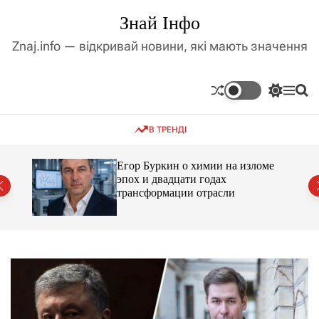
П
Знай Інфо
е
р
Znaj.info — відкривай новини, які мають значення
е
й
т
П
М
П
и
е
е
о
д
р
н
ш
В ТРЕНДІ
е
ю
у
о
м
к
в
и
м
Егор Буркин о химии на изломе
к
ий
эпох и двадцати годах
і
а
трансформации отрасли
ч
с
к
т
о
у
л
ь
о
р
о
в
о
г