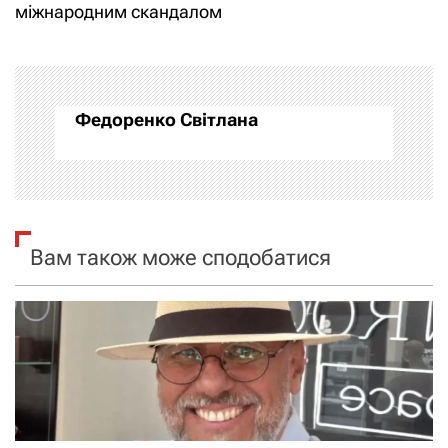
міжнародним скандалом
г
а
ц
Федоренко Світлана
і
я
з
Вам також може сподобатися
а
п
и
с