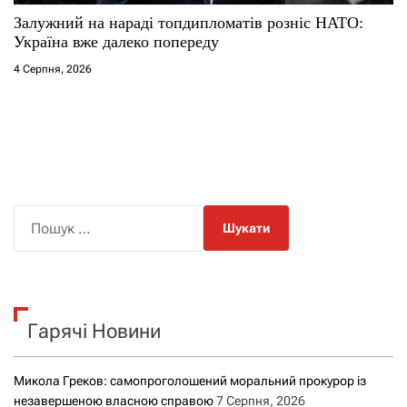
Залужний на нараді топдипломатів розніс НАТО:
Україна вже далеко попереду
4 Серпня, 2026
П
о
ш
у
к
Гарячі Новини
:
Микола Греков: самопроголошений моральний прокурор із
незавершеною власною справою
7 Серпня, 2026