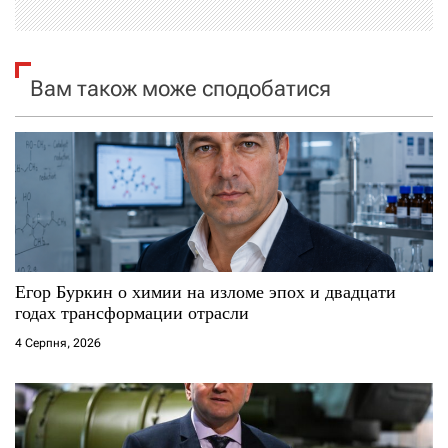
я
з
Вам також може сподобатися
а
п
и
с
і
Егор Буркин о химии на изломе эпох и двадцати
годах трансформации отрасли
в
4 Серпня, 2026