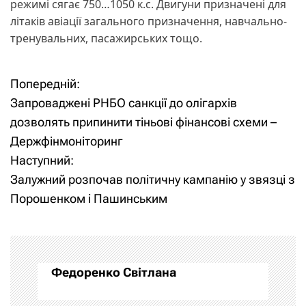
режимі сягає 750…1050 к.с. Двигуни призначені для
літаків авіації загального призначення, навчально-
тренувальних, пасажирських тощо.
Попередній:
Н
Запроваджені РНБО санкції до олігархів
а
дозволять припинити тіньові фінансові схеми –
Держфінмоніторинг
в
Наступний:
і
Залужний розпочав політичну кампанію у звязці з
Порошенком і Пашинським
г
а
ц
Федоренко Світлана
і