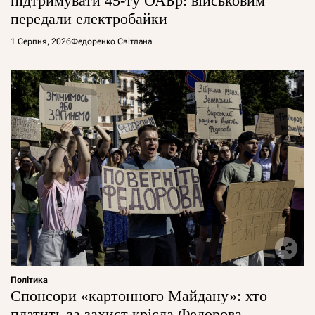
підтримувати 45-ту ОАБр: військовим
передали електробайки
1 Серпня, 2026
Федоренко Світлана
Політика
Спонсори «картонного Майдану»: хто
платить за захист крісла Федорова