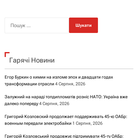
П
о
ш
у
к
Гарячі Новини
:
Егор Буркин о химии на изломе эпох и двадцати годах
трансформации отрасли
4 Серпня, 2026
Залужний на нараді топдипломатів розніс НАТО: Україна вже
далеко попереду
4 Серпня, 2026
Григорий Козловский продолжает поддерживать 45-ю ОАБр:
военным передали электробайки
1 Серпня, 2026
Григорій Козловський продовжує підтримувати 45-ту ОАБр: