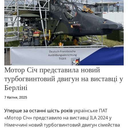
о
р
е
ж
и
м
у
Мотор Січ представила новий
турбогвинтовий двигун на виставці у
Берліні
7 Квітня, 2025
Уперше за останні шість років
українське ПАТ
«Мотор Січ» представило на виставці ILA 2024 у
Німеччині новий турбогвинтовий двигун сімейства