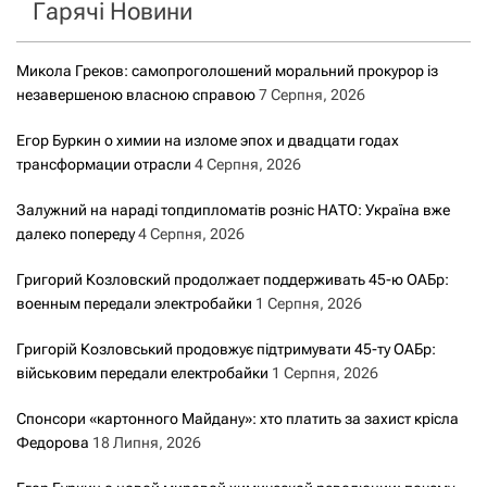
Гарячі Новини
:
Микола Греков: самопроголошений моральний прокурор із
незавершеною власною справою
7 Серпня, 2026
Егор Буркин о химии на изломе эпох и двадцати годах
трансформации отрасли
4 Серпня, 2026
Залужний на нараді топдипломатів розніс НАТО: Україна вже
далеко попереду
4 Серпня, 2026
Григорий Козловский продолжает поддерживать 45-ю ОАБр:
военным передали электробайки
1 Серпня, 2026
Григорій Козловський продовжує підтримувати 45-ту ОАБр:
військовим передали електробайки
1 Серпня, 2026
Спонсори «картонного Майдану»: хто платить за захист крісла
Федорова
18 Липня, 2026