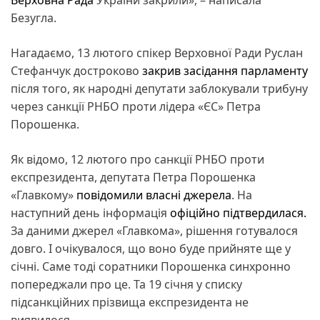
Безугла.
Нагадаємо, 13 лютого спікер Верховної Ради Руслан
Стефанчук достроково
закрив засідання парламенту
після того, як народні депутати заблокували трибуну
через санкції РНБО проти лідера «ЄС» Петра
Порошенка.
Як відомо, 12 лютого про санкції РНБО проти
експрезидента, депутата Петра Порошенка
«Главкому»
повідомили власні джерела
. На
наступний день інформація
офіційно підтвердилася.
За даними джерел «Главкома», рішення готувалося
довго. І очікувалося, що воно буде прийняте ще у
січні. Саме тоді соратники Порошенка синхронно
попереджали про це. Та 19 січня у списку
підсанкційних прізвища експрезидента не
виявилося.