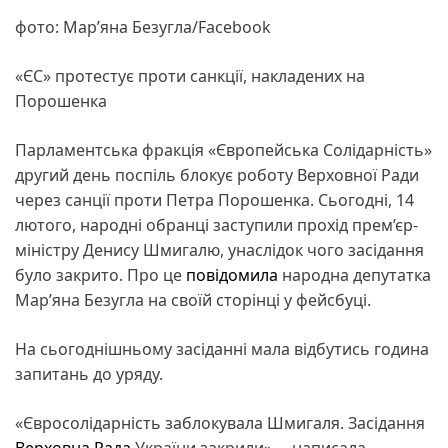
фото: Мар’яна Безугла/Facebook
«ЄС» протестує проти санкції, накладених на
Порошенка
Парламентська фракція «Європейська Солідарність»
другий день поспіль блокує роботу Верховної Ради
через санції проти Петра Порошенка. Сьогодні, 14
лютого, народні обранці заступили прохід прем’єр-
міністру Денису Шмигалю, унаслідок чого засідання
було закрито. Про це
повідомила
народна депутатка
Мар’яна Безугла на своїй сторінці у фейсбуці.
На сьогоднішньому засіданні мала відбутись година
запитань до уряду.
«Євросолідарність заблокувала Шмигаля. Засідання
Верховна Рада
України закрили», – написала