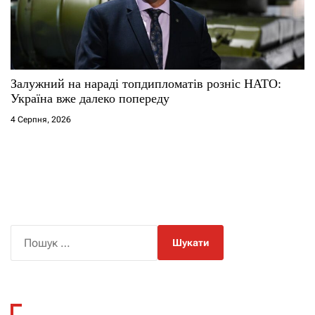
Залужний на нараді топдипломатів розніс НАТО:
Україна вже далеко попереду
4 Серпня, 2026
П
о
ш
у
к