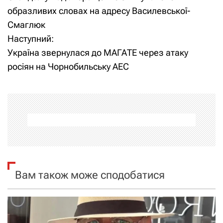
а
образливих словах на адресу Василевської-
Смаглюк
в
Наступний:
і
Україна звернулася до МАГАТЕ через атаку
росіян на Чорнобильську АЕС
г
а
ц
і
я
Вам також може сподобатися
з
а
п