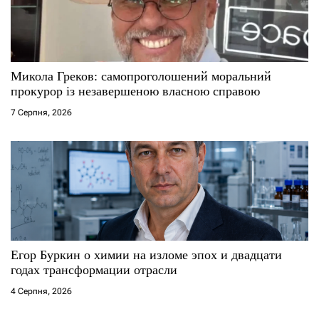
и
с
Микола Греков: самопроголошений моральний
і
прокурор із незавершеною власною справою
7 Серпня, 2026
в
Егор Буркин о химии на изломе эпох и двадцати
годах трансформации отрасли
4 Серпня, 2026