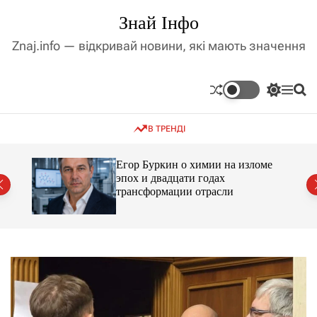
П
Знай Інфо
е
р
Znaj.info — відкривай новини, які мають значення
е
й
т
П
М
П
и
е
е
о
д
р
н
ш
В ТРЕНДІ
е
ю
у
о
м
к
в
и
м
Егор Буркин о химии на изломе
к
ий
эпох и двадцати годах
і
а
трансформации отрасли
ч
с
к
т
о
у
л
ь
о
р
о
в
о
г