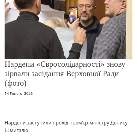
о
р
е
ж
и
м
у
Нардепи «Євросолідарності» знову
зірвали засідання Верховної Ради
(фото)
14 Лютого, 2025
Нардепи заступили прохід прем’єр-міністру Денису
Шмигалю