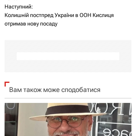
в
Наступний:
і
Колишній постпред України в ООН Кислиця
отримав нову посаду
г
а
ц
і
я
Вам також може сподобатися
з
а
п
и