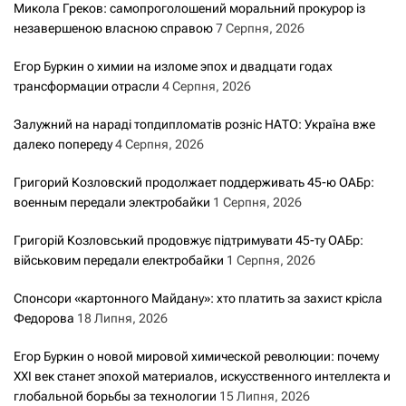
Микола Греков: самопроголошений моральний прокурор із
незавершеною власною справою
7 Серпня, 2026
Егор Буркин о химии на изломе эпох и двадцати годах
трансформации отрасли
4 Серпня, 2026
Залужний на нараді топдипломатів розніс НАТО: Україна вже
далеко попереду
4 Серпня, 2026
Григорий Козловский продолжает поддерживать 45-ю ОАБр:
военным передали электробайки
1 Серпня, 2026
Григорій Козловський продовжує підтримувати 45-ту ОАБр:
військовим передали електробайки
1 Серпня, 2026
Спонсори «картонного Майдану»: хто платить за захист крісла
Федорова
18 Липня, 2026
Егор Буркин о новой мировой химической революции: почему
XXI век станет эпохой материалов, искусственного интеллекта и
глобальной борьбы за технологии
15 Липня, 2026