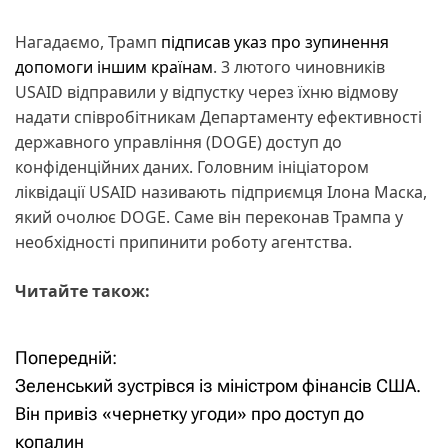
Нагадаємо, Трамп
підписав указ про зупинення
допомоги іншим країнам
. 3 лютого чиновників
USAID відправили у відпустку через їхню відмову
надати співробітникам Департаменту ефективності
державного управління (DOGE) доступ до
конфіденційних даних. Головним ініціатором
ліквідації USAID називають підприємця Ілона Маска,
який очолює DOGE. Саме він переконав Трампа у
необхідності припинити роботу агентства.
Читайте також:
Попередній:
Н
Зеленський зустрівся із міністром фінансів США.
а
Він привіз «чернетку угоди» про доступ до
копалин