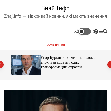
П
Знай Інфо
е
р
Znaj.info — відкривай новини, які мають значення
е
й
т
П
М
П
и
е
е
о
д
р
н
ш
В ТРЕНДІ
е
ю
у
о
м
к
в
и
м
Егор Буркин о химии на изломе
к
ий
эпох и двадцати годах
і
а
трансформации отрасли
ч
с
к
т
о
у
л
ь
о
р
о
в
о
г