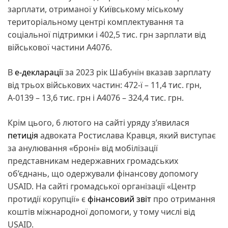
зарплати, отриманої у Київському міському
територіальному центрі комплектування та
соціальної підтримки і 402,5 тис. грн зарплати від
військової частини А4076.
В
е-декларації
за 2023 рік Шабунін вказав зарплату
від трьох військових частин: 472-ї – 11,4 тис. грн,
А-0139 – 13,6 тис. грн і А4076 – 324,4 тис. грн.
Крім цього, 6 лютого на сайті уряду з’явилася
петиція
адвоката Ростислава Кравця, який виступає
за анулювання «броні» від мобілізації
представникам недержавних громадських
об’єднань, що одержували фінансову допомогу
USAID. На сайті громадської організації «Центр
протидії корупції» є
фінансовий звіт
про отримання
коштів міжнародної допомоги, у тому числі від
USAID.