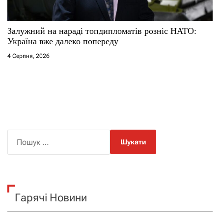
Залужний на нараді топдипломатів розніс НАТО:
Україна вже далеко попереду
4 Серпня, 2026
П
о
ш
у
к
Гарячі Новини
: