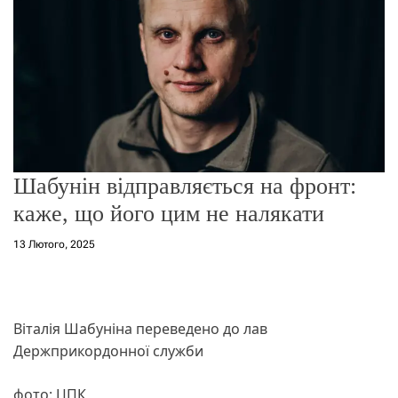
о
р
е
ж
и
м
у
Шабунін відправляється на фронт:
каже, що його цим не налякати
13 Лютого, 2025
Віталія Шабуніна переведено до лав
Держприкордонної служби
фото: ЦПК