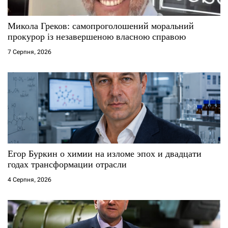
с
Микола Греков: самопроголошений моральний
і
прокурор із незавершеною власною справою
7 Серпня, 2026
в
Егор Буркин о химии на изломе эпох и двадцати
годах трансформации отрасли
4 Серпня, 2026