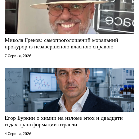
а
п
и
с
Микола Греков: самопроголошений моральний
прокурор із незавершеною власною справою
і
7 Серпня, 2026
в
Егор Буркин о химии на изломе эпох и двадцати
годах трансформации отрасли
4 Серпня, 2026