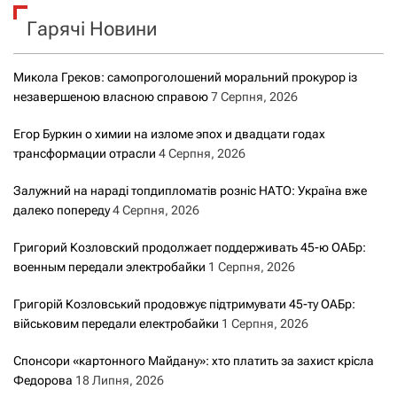
к
Гарячі Новини
:
Микола Греков: самопроголошений моральний прокурор із
незавершеною власною справою
7 Серпня, 2026
Егор Буркин о химии на изломе эпох и двадцати годах
трансформации отрасли
4 Серпня, 2026
Залужний на нараді топдипломатів розніс НАТО: Україна вже
далеко попереду
4 Серпня, 2026
Григорий Козловский продолжает поддерживать 45-ю ОАБр:
военным передали электробайки
1 Серпня, 2026
Григорій Козловський продовжує підтримувати 45-ту ОАБр:
військовим передали електробайки
1 Серпня, 2026
Спонсори «картонного Майдану»: хто платить за захист крісла
Федорова
18 Липня, 2026