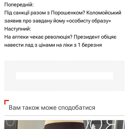
Попередній:
Н
Під санкції разом з Порошенком? Коломойський
а
заявив про завдану йому «особисту образу»
Наступний:
в
На аптеки чекає революція? Президент обіцяє
і
навести лад з цінами на ліки з 1 березня
г
а
ц
і
я
Вам також може сподобатися
з