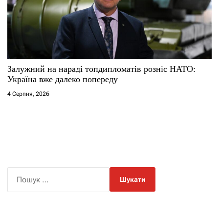
Залужний на нараді топдипломатів розніс НАТО:
Україна вже далеко попереду
4 Серпня, 2026
П
о
ш
у