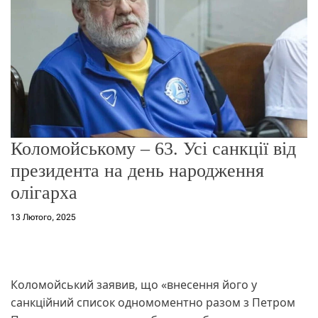
о
р
е
ж
и
м
у
Коломойському – 63. Усі санкції від
президента на день народження
олігарха
13 Лютого, 2025
Коломойський заявив, що «внесення його у
санкційний список одномоментно разом з Петром