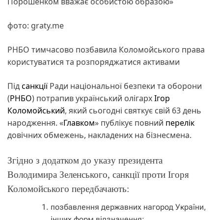
Порошенком вважає особистою образою»
фото: graty.me
РНБО тимчасово позбавила Коломойського права
користуватися та розпоряджатися активами
Під
санкції
Ради національної безпеки та оборони
(
РНБО
) потрапив український олігарх
Ігор
Коломойський
, який сьогодні святкує свій 63 день
народження. «
Главком
» публікує повний
перелік
довічних обмежень, накладених на бізнесмена.
Згідно з додатком до указу президента
Володимира Зеленського, санкції проти Ігоря
Коломойського передбачають:
позбавлення державних нагород України,
інших форм відзначення;