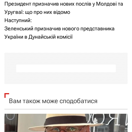
Президент призначив нових послів у Молдові та
а
Уругваї: що про них відомо
Наступний:
в
Зеленський призначив нового представника
і
України в Дунайській комісії
г
а
ц
і
я
Вам також може сподобатися
з
а