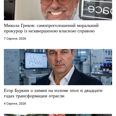
п
и
с
Микола Греков: самопроголошений моральний
прокурор із незавершеною власною справою
і
7 Серпня, 2026
в
Егор Буркин о химии на изломе эпох и двадцати
годах трансформации отрасли
4 Серпня, 2026