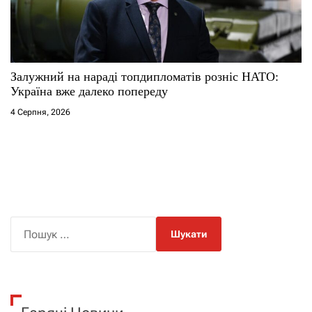
Залужний на нараді топдипломатів розніс НАТО:
Україна вже далеко попереду
4 Серпня, 2026
П
о
ш
у
к
: