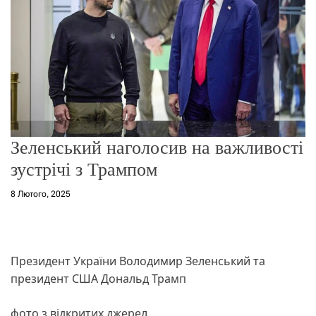
о
р
е
ж
и
м
у
Зеленський наголосив на важливості
зустрічі з Трампом
8 Лютого, 2025
Президент України Володимир Зеленський та
президент США Дональд Трамп
фото з відкритих джерел