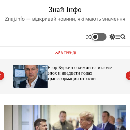
П
Знай Інфо
е
р
Znaj.info — відкривай новини, які мають значення
е
й
т
П
М
П
и
е
е
о
д
р
н
ш
В ТРЕНДІ
е
ю
у
о
м
к
в
и
м
Егор Буркин о химии на изломе
к
ий
эпох и двадцати годах
і
а
трансформации отрасли
ч
с
к
т
о
у
л
ь
о
р
о
в
о
г