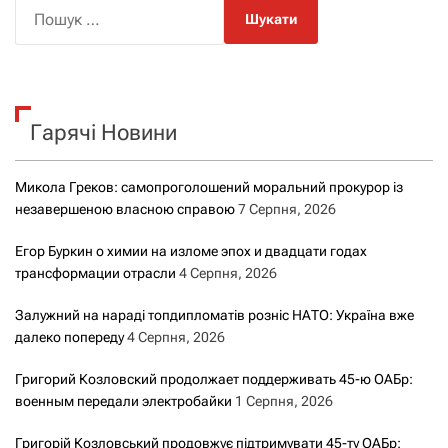
П
о
ш
у
к
Гарячі Новини
:
Микола Греков: самопроголошений моральний прокурор із
незавершеною власною справою
7 Серпня, 2026
Егор Буркин о химии на изломе эпох и двадцати годах
трансформации отрасли
4 Серпня, 2026
Залужний на нараді топдипломатів розніс НАТО: Україна вже
далеко попереду
4 Серпня, 2026
Григорий Козловский продолжает поддерживать 45-ю ОАБр:
военным передали электробайки
1 Серпня, 2026
Григорій Козловський продовжує підтримувати 45-ту ОАБр: