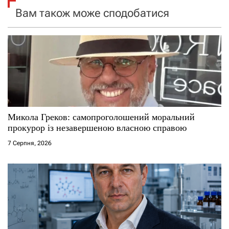
я
Вам також може сподобатися
з
а
п
и
с
Микола Греков: самопроголошений моральний
прокурор із незавершеною власною справою
і
7 Серпня, 2026
в