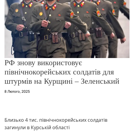
о
р
е
ж
и
м
у
РФ знову використовує
північнокорейських солдатів для
штурмів на Курщині – Зеленський
8 Лютого, 2025
Близько 4 тис. північнокорейських солдатів
загинули в Курській області