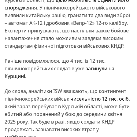
спорядження
. У північнокорейського військового
виявили китайську рацію, гранати та два види зброї
– автомат АК-12 і дробовик «Вепр-12» 12-го калібру.
Експерти припускають, що настільки важке бойове
навантаження стало можливим завдяки високим
стандартам фізичної підготовки військових КНДР.
Раніше повідомлялося, що 4 тис. із 12 тис.
північнокорейських солдатів уже
загинули на
Курщині
.
До слова, аналітики ISW вважають, що контингент
північнокорейських військ
чисельністю 12 тис. осіб
,
який зараз перебуває в Курській області, може бути
вбитий або поранений у бою до середини квітня
2025 року. Так буде в разі, якщо солдати КНДР
продовжать зазнавати високих втрат у
майбутньому.