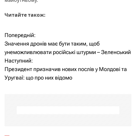
Читайте також:
Попередній:
Н
Значення дронів має бути таким, щоб
а
унеможливлювати російські штурми – Зеленський
Наступний:
в
Президент призначив нових послів у Молдові та
і
Уругваї: що про них відомо
г
а
ц
і