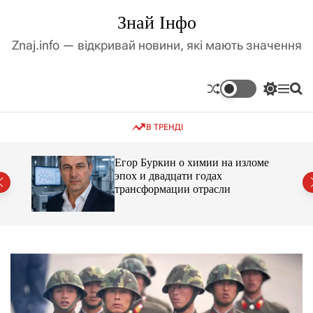
П
Знай Інфо
е
р
Znaj.info — відкривай новини, які мають значення
е
й
т
П
М
П
и
е
е
о
д
р
н
ш
В ТРЕНДІ
е
ю
у
о
м
к
в
и
м
Егор Буркин о химии на изломе
к
ий
эпох и двадцати годах
і
а
трансформации отрасли
ч
с
к
т
о
у
л
ь
о
р
о
в
о
г