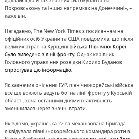
додалися до й так значних сил окупанта на
Покровському та інших напрямках на Донеччині», –
каже він.
Нагадаємо, The New York Times з посиланням на
офіційних осіб України та США повідомила, що після
великих втрат на Курщині
війська Північної Кореї
було виведено з лінії фронту
. Однак керівник
Головного управління розвідки Кирило Буданов
спростував цю інформацію
.
Як зазначив очільник ГУР, північнокорейські війська
все ще воюють ведуть бої на лінії фронту у Курській
області, хоча останніми днями їх активність
зменшилася через значні втрати.
Як відомо, українська 22-га механізована бригада
ліквідувала північнокорейського командира роти в
Курській області, що
дало можливість оцінити його