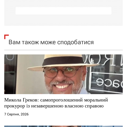
а
ц
і
я
Вам також може сподобатися
з
а
п
и
с
Микола Греков: самопроголошений моральний
прокурор із незавершеною власною справою
і
7 Серпня, 2026
в