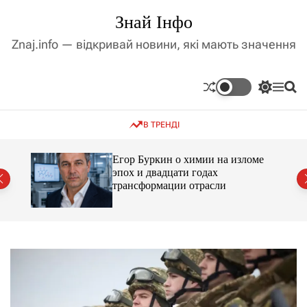
П
Знай Інфо
е
р
Znaj.info — відкривай новини, які мають значення
е
й
т
П
М
П
и
е
е
о
д
р
н
ш
В ТРЕНДІ
е
ю
у
о
м
к
в
и
м
Егор Буркин о химии на изломе
к
ий
эпох и двадцати годах
і
а
трансформации отрасли
ч
с
к
т
о
у
л
ь
о
р
о
в
о
г