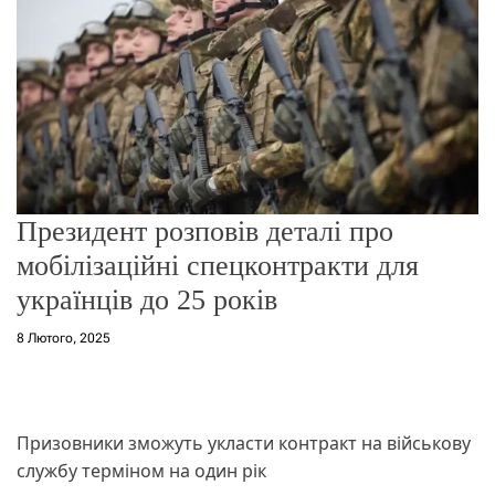
о
р
е
ж
и
м
у
Президент розповів деталі про
мобілізаційні спецконтракти для
українців до 25 років
8 Лютого, 2025
Призовники зможуть укласти контракт на військову
службу терміном на один рік