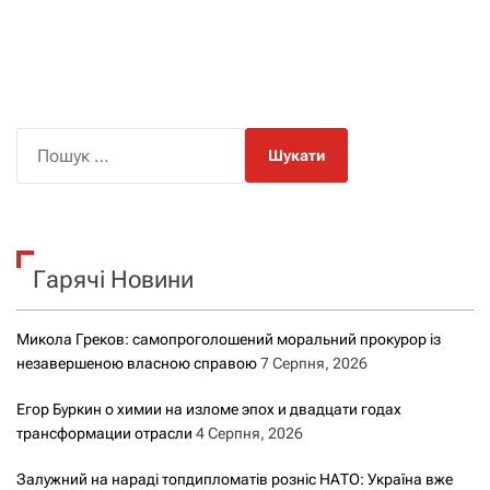
П
о
ш
у
к
Гарячі Новини
:
Микола Греков: самопроголошений моральний прокурор із
незавершеною власною справою
7 Серпня, 2026
Егор Буркин о химии на изломе эпох и двадцати годах
трансформации отрасли
4 Серпня, 2026
Залужний на нараді топдипломатів розніс НАТО: Україна вже