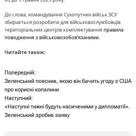
До слова, командування Сухопутних військ ЗСУ
збирається розробити для військовослужбовців
територіальних центрів комплектування
правила
поводження з військовозобов’язаними
.
Читайте також:
Попередній:
Н
Зеленський пояснив, якою він бачить угоду з США
а
про корисні копалини
Наступний:
в
«Наступні тижні будуть насиченими у дипломатії».
і
Зеленський зробив заяву
г