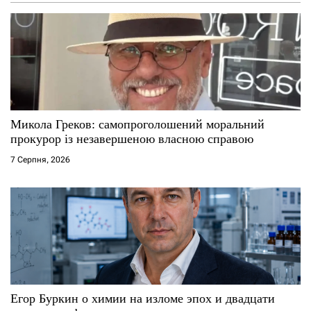
з
а
п
и
с
Микола Греков: самопроголошений моральний
прокурор із незавершеною власною справою
і
7 Серпня, 2026
в
Егор Буркин о химии на изломе эпох и двадцати