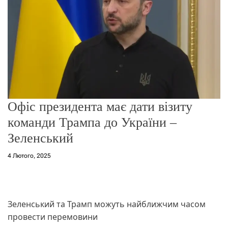
о
р
е
ж
и
м
у
Офіс президента має дати візиту
команди Трампа до України –
Зеленський
4 Лютого, 2025
Зеленський та Трамп можуть найближчим часом
провести перемовини