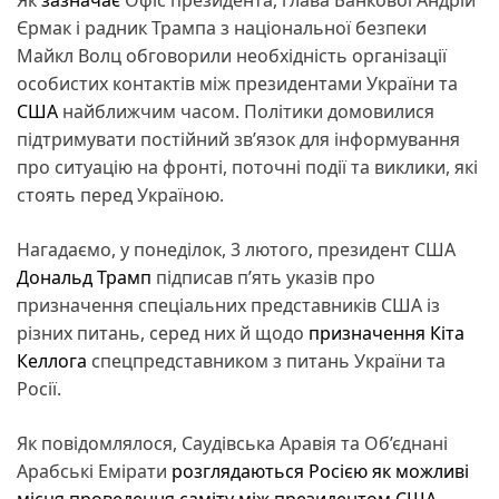
Єрмак і радник Трампа з національної безпеки
Майкл Волц обговорили необхідність організації
особистих контактів між президентами України та
США
найближчим часом. Політики домовилися
підтримувати постійний зв’язок для інформування
про ситуацію на фронті, поточні події та виклики, які
стоять перед Україною.
Нагадаємо, у понеділок, 3 лютого, президент США
Дональд Трамп
підписав п’ять указів про
призначення спеціальних представників США із
різних питань, серед них й щодо
призначення Кіта
Келлога
спецпредставником з питань України та
Росії.
Як повідомлялося, Саудівська Аравія та Об’єднані
Арабські Емірати
розглядаються Росією як можливі
місця проведення саміту між президентом США