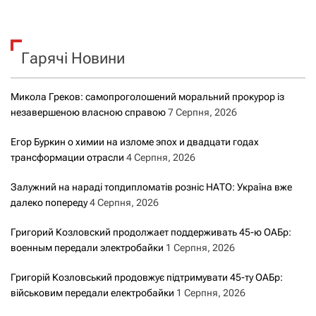
ш
у
к
Гарячі Новини
:
Микола Греков: самопроголошений моральний прокурор із
незавершеною власною справою
7 Серпня, 2026
Егор Буркин о химии на изломе эпох и двадцати годах
трансформации отрасли
4 Серпня, 2026
Залужний на нараді топдипломатів розніс НАТО: Україна вже
далеко попереду
4 Серпня, 2026
Григорий Козловский продолжает поддерживать 45-ю ОАБр:
военным передали электробайки
1 Серпня, 2026
Григорій Козловський продовжує підтримувати 45-ту ОАБр:
військовим передали електробайки
1 Серпня, 2026