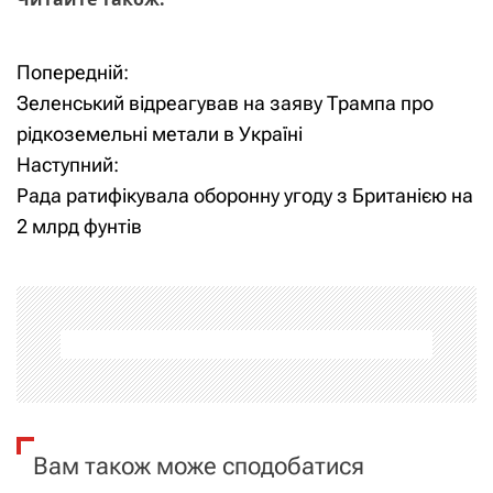
Попередній:
Н
Зеленський відреагував на заяву Трампа про
а
рідкоземельні метали в Україні
Наступний:
в
Рада ратифікувала оборонну угоду з Британією на
і
2 млрд фунтів
г
а
ц
і
я
Вам також може сподобатися