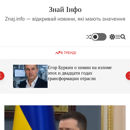
П
Знай Інфо
е
р
Znaj.info — відкривай новини, які мають значення
е
й
т
П
М
П
и
е
е
о
д
р
н
ш
В ТРЕНДІ
е
ю
у
о
м
к
в
и
м
Егор Буркин о химии на изломе
к
ий
эпох и двадцати годах
і
а
трансформации отрасли
ч
с
к
т
о
у
л
ь
о
р
о
в
о
г