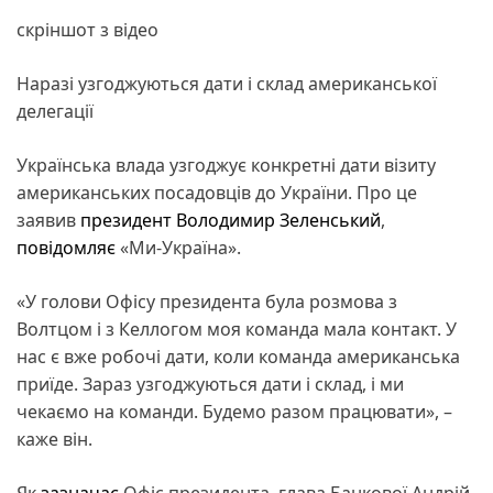
скріншот з відео
Наразі узгоджуються дати і склад американської
делегації
Українська влада узгоджує конкретні дати візиту
американських посадовців до України. Про це
заявив
президент
Володимир Зеленський
,
повідомляє
«Ми-Україна».
«У голови Офісу президента була розмова з
Волтцом і з Келлогом моя команда мала контакт. У
нас є вже робочі дати, коли команда американська
приїде. Зараз узгоджуються дати і склад, і ми
чекаємо на команди. Будемо разом працювати», –
каже він.
Як
зазначає
Офіс президента, глава Банкової Андрій