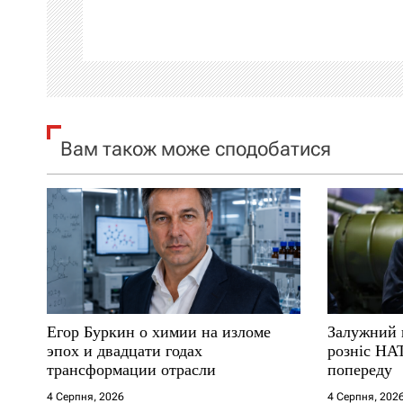
ц
і
я
з
Вам також може сподобатися
а
п
и
с
і
Егор Буркин о химии на изломе
Залужний 
эпох и двадцати годах
розніс НА
в
трансформации отрасли
попереду
4 Серпня, 2026
4 Серпня, 202