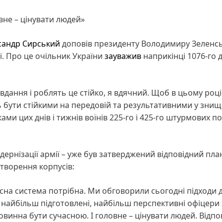
вне – цінувати людей»
сандр Сирський
доповів президенту Володимиру Зеленс
ї. Про це очільник України
зауважив
наприкінці 1076-го 
вдання і роблять це стійко, я вдячний. Щоб в цьому році
 бути стійкими на передовій та результативними у знищ
ами цих днів і тижнів воїнів 225-го і 425-го штурмових по
ернізації армії – уже був затверджений відповідний пл
створення корпусів:
усна система потрібна. Ми обговорили сьогодні підходи 
 найбільш підготовлені, найбільш перспективні офіцери 
винна бути сучасною. І головне – цінувати людей. Відпов