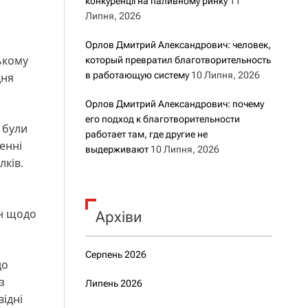
конкуренції на паливному ринку
11
Липня, 2026
Орлов Дмитрий Александрович: человек,
ькому
который превратил благотворительность
в работающую систему
10 Липня, 2026
дня
Орлов Дмитрий Александрович: почему
его подход к благотворительности
 були
работает там, где другие не
енні
выдерживают
10 Липня, 2026
лків.
ан щодо
Архіви
Серпень 2026
до
з
Липень 2026
ідні