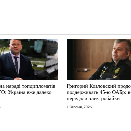
на нараді топдипломатів
Григорий Козловский прод
ТО: Україна вже далеко
поддерживать 45-ю ОАБр: 
передали электробайки
6
1 Серпня, 2026