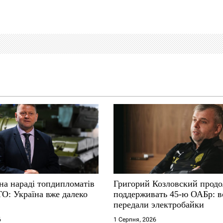
на нараді топдипломатів
Григорий Козловский прод
ТО: Україна вже далеко
поддерживать 45-ю ОАБр: 
передали электробайки
6
1 Серпня, 2026