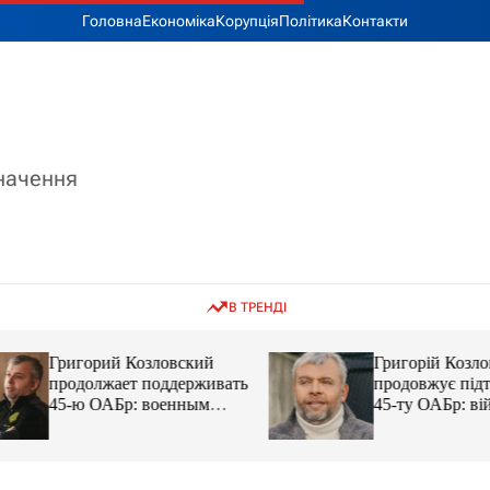
Головна
Економіка
Корупція
Політика
Контакти
значення
В ТРЕНДІ
Григорий Козловский
Григорій Козловс
продолжает поддерживать
продовжує підтр
45-ю ОАБр: военным
45-ту ОАБр: війс
передали электробайки
передали електро