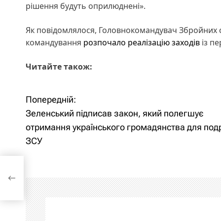
рішення будуть оприлюднені».
Як повідомлялося, Головнокомандувач Збройних с
командування
розпочало реалізацію заходів
із пе
Читайте також:
Попередній:
Н
Зеленський підписав закон, який полегшує
а
отримання українського громадянства для по
ЗСУ
в
і
й
го
г
У
а