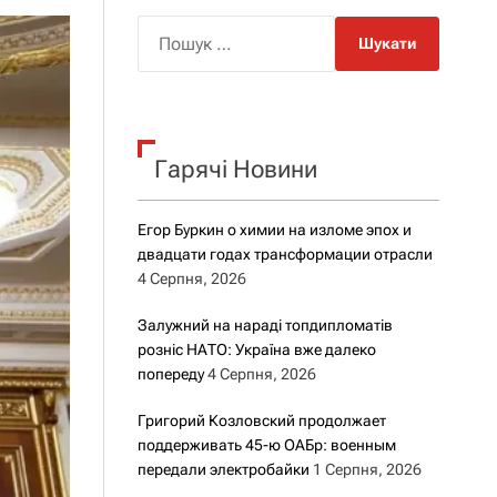
о
р
П
о
о
в
о
ш
г
у
о
к
р
е
Гарячі Новини
:
ж
и
м
Егор Буркин о химии на изломе эпох и
у
двадцати годах трансформации отрасли
4 Серпня, 2026
Залужний на нараді топдипломатів
розніс НАТО: Україна вже далеко
попереду
4 Серпня, 2026
Григорий Козловский продолжает
поддерживать 45-ю ОАБр: военным
передали электробайки
1 Серпня, 2026