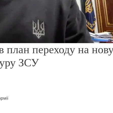
в план переходу на нов
туру ЗСУ
рмії