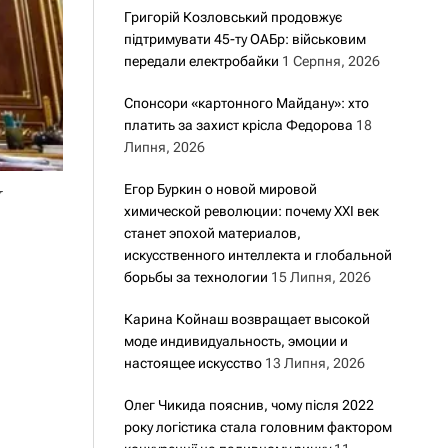
Григорій Козловський продовжує
підтримувати 45-ту ОАБр: військовим
передали електробайки
1 Серпня, 2026
Спонсори «картонного Майдану»: хто
платить за захист крісла Федорова
18
Липня, 2026
у
Егор Буркин о новой мировой
химической революции: почему XXI век
станет эпохой материалов,
искусственного интеллекта и глобальной
борьбы за технологии
15 Липня, 2026
Карина Койнаш возвращает высокой
моде индивидуальность, эмоции и
настоящее искусство
13 Липня, 2026
Олег Чикида пояснив, чому після 2022
року логістика стала головним фактором