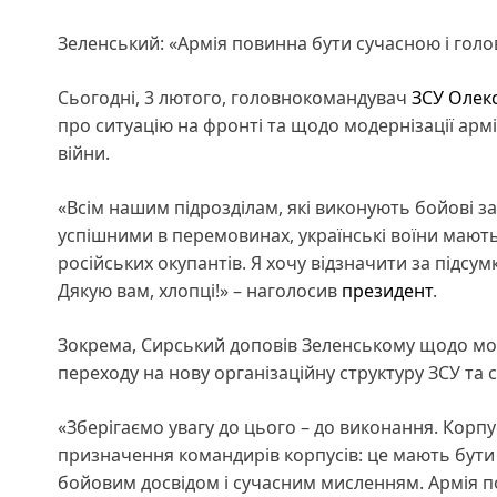
Зеленський: «Армія повинна бути сучасною і голо
Сьогодні, 3 лютого, головнокомандувач
ЗСУ
Олек
про ситуацію на фронті та щодо модернізації армі
війни.
«Всім нашим підрозділам, які виконують бойові за
успішними в перемовинах, українські воїни мають
російських окупантів. Я хочу відзначити за підсумк
Дякую вам, хлопці!» – наголосив
президент
.
Зокрема, Сирський доповів Зеленському щодо мод
переходу на нову організаційну структуру ЗСУ та 
«Зберігаємо увагу до цього – до виконання. Корп
призначення командирів корпусів: це мають бути
бойовим досвідом і сучасним мисленням. Армія по