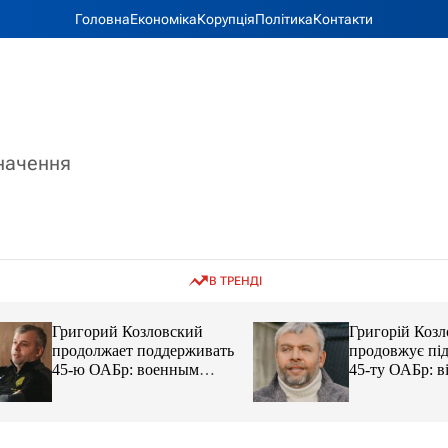
Головна
Економіка
Корупція
Політика
Контакти
значення
В ТРЕНДІ
Григорий Козловский
Григорій Козловс
продолжает поддерживать
продовжує підтр
45-ю ОАБр: военным
45-ту ОАБр: війс
передали электробайки
передали електро