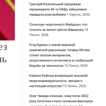
Григорій Козловський продовжує
підтримувати 45-ту ОАБр: військовим
передали електробайки
1 Серпня, 2026
Спонсори «картонного Майдану»: хто
платить за захист крісла Федорова
18
Липня, 2026
ез
Егор Буркин о новой мировой
химической революции: почему XXI век
ль
станет эпохой материалов,
искусственного интеллекта и глобальной
борьбы за технологии
15 Липня, 2026
Карина Койнаш возвращает высокой
моде индивидуальность, эмоции и
настоящее искусство
13 Липня, 2026
Олег Чикида пояснив, чому після 2022
року логістика стала головним фактором