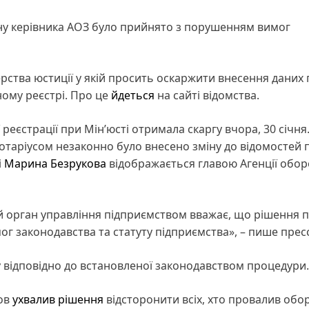
ну керівника АОЗ було прийнято з порушенням вимог
ерства юстиції у якій просить оскаржити внесення даних
ному реєстрі. Про це
йдеться
на сайті відомства.
реєстрації при Мін’юсті отримала скаргу вчора, 30 січня.
отаріусом незаконно було внесено зміну до відомостей 
і
Марина Безрукова
відображається главою Агенції обо
й орган управління підприємством вважає, що рішення 
г законодавства та статуту підприємства», – пише прес
 відповідно до встановленої законодавством процедури.
ров
ухвалив рішення
відсторонити всіх, хто провалив обо