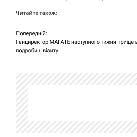
Читайте також:
Попередній:
Н
Гендиректор МАГАТЕ наступного тижня приїде в
а
подробиці візиту
в
і
г
а
ц
і