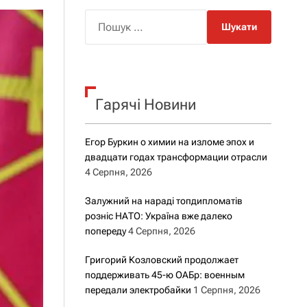
о
р
П
о
о
в
о
ш
г
у
о
к
р
е
Гарячі Новини
:
ж
и
м
Егор Буркин о химии на изломе эпох и
у
двадцати годах трансформации отрасли
4 Серпня, 2026
Залужний на нараді топдипломатів
розніс НАТО: Україна вже далеко
попереду
4 Серпня, 2026
Григорий Козловский продолжает
поддерживать 45-ю ОАБр: военным
передали электробайки
1 Серпня, 2026