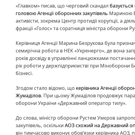
«Главком» писав, що черговий скандал
базується
головою Агенції оборонних закупівель
Мариною Бе
активісти, зокрема Центр протидії корупції, а ді
фракції «Голос» та соратниця міністра оборони Р
Керівниця Агенції Марина Безрукова була призначе
семирічна робота в НЕК «Укренерго», де вона зап
років досвіду в управлінні ланцюжками постачанн
рік роботи у держпідприємстві при Міноборони Б
бізнесі.
Згодом стало відомо, що
керівника Агенції оборо
Жумаділов
. При цьому Жумаділов продовжує пар
оборони України «Державний оператор тилу».
До слова, міністр оборони Рустем Умєров запро
закупівель, оскільки
АОЗ схожий на Державний оп
він тимчасово виконує обов’язки керівника АОЗ, п