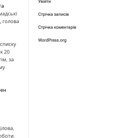
Увійти
та
мадські
Стрічка записів
, голова
Стрічка коментарів
WordPress.org
 списку
к 20
ім, за
му
сен
ілова,
оботи.