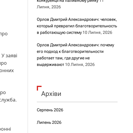
конкуренції на паливному ринку
11
Липня, 2026
Орлов Дмитрий Александрович: человек,
который превратил благотворительность
в работающую систему
10 Липня, 2026
 про
Орлов Дмитрий Александрович: почему
его подход к благотворительности
 У заяві
работает там, где другие не
про
выдерживают
10 Липня, 2026
ронних
про
Архіви
служба.
Серпень 2026
Липень 2026
ронні