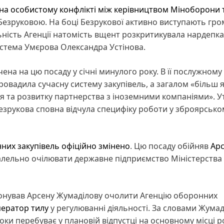
 на особистому конфлікті між керівництвом Міноборони 
зруковою. На боці Безрукової активно виступають гро
яльність Агенції натомість вщент розкритикувала нардепка
устема Умєрова Олександра Устінова.
на на цю посаду у січні минулого року. В її послужному
ровадила сучасну систему закупівель, а загалом «більш я
я та розвитку партнерства з іноземними компаніями». Ут
езрукова сповна відчула специфіку роботи у зброярсько
нних закупівель офіційно змінено
. Цю посаду обійняв
Ар
алельно очілювати державне підприємство Міністерства
понував Арсену Жумаділову очолити Агенцію оборонних
ератор тилу
у регулюванні діяльності. За словами Жумад
оки перебуває у плановій відпустці на основному місці р