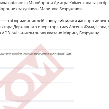
ика очільника Міноборони Дмитра Кліменкова та розір
 оборонних закупівель Мариною Безруковою.
реєстрі юридичних осіб
знову змінилися дані
про директ
иректора Державного оператора тилу Арсена Жумаділова,
 АОЗ, очільником знову вказано Марину Безрукову.