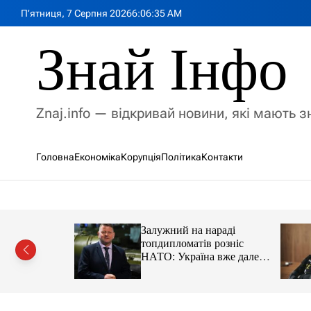
П
П’ятниця, 7 Серпня 2026
6
:
06
:
36
AM
е
р
Знай Інфо
е
й
т
и
Znaj.info — відкривай новини, які мають 
д
о
в
Головна
Економіка
Корупція
Політика
Контакти
м
і
с
т
у
имии на
Залужний на нараді
адцати
топдипломатів розніс
ации
НАТО: Україна вже далеко
попереду