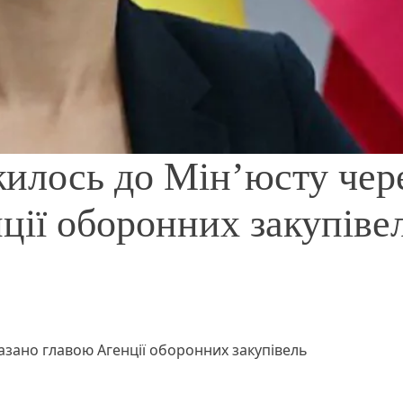
илось до Мін’юсту чер
нції оборонних закупіве
азано главою Агенції оборонних закупівель