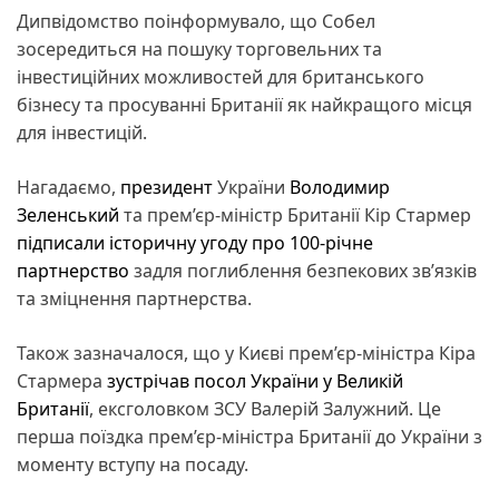
Дипвідомство поінформувало, що Собел
зосередиться на пошуку торговельних та
інвестиційних можливостей для британського
бізнесу та просуванні Британії як найкращого місця
для інвестицій.
Нагадаємо,
президент
України
Володимир
Зеленський
та прем’єр-міністр Британії Кір Стармер
підписали історичну угоду про 100-річне
партнерство
задля поглиблення безпекових зв’язків
та зміцнення партнерства.
Також зазначалося, що у Києві прем’єр-міністра Кіра
Стармера
зустрічав посол України у Великій
Британії
, ексголовком ЗСУ Валерій Залужний. Це
перша поїздка прем’єр-міністра Британії до України з
моменту вступу на посаду.