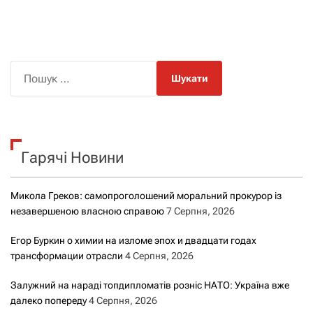
П
о
ш
у
к
Гарячі Новини
:
Микола Греков: самопроголошений моральний прокурор із
незавершеною власною справою
7 Серпня, 2026
Егор Буркин о химии на изломе эпох и двадцати годах
трансформации отрасли
4 Серпня, 2026
Залужний на нараді топдипломатів розніс НАТО: Україна вже
далеко попереду
4 Серпня, 2026