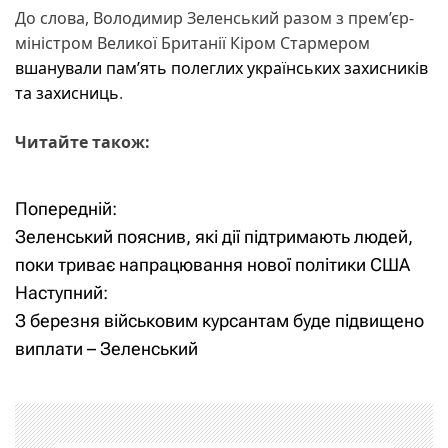
До слова, Володимир Зеленський разом з прем’єр-
міністром Великої Британії Кіром Стармером
вшанували пам’ять полеглих українських захисників
та захисниць
.
Читайте також:
Попередній:
Н
Зеленський пояснив, які дії підтримають людей,
а
поки триває напрацювання нової політики США
Наступний:
в
З березня військовим курсантам буде підвищено
і
виплати – Зеленський
г
а