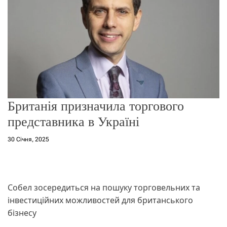
о
р
е
ж
и
м
у
Британія призначила торгового
представника в Україні
30 Січня, 2025
Собел зосередиться на пошуку торговельних та
інвестиційних можливостей для британського
бізнесу