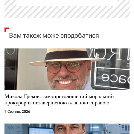
ц
і
я
Вам також може сподобатися
з
а
п
и
с
Микола Греков: самопроголошений моральний
прокурор із незавершеною власною справою
і
7 Серпня, 2026
в