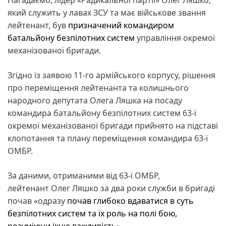
який служить у лавах ЗСУ та має військове звання
лейтенант, був
призначений командиром
батальйону безпілотних систем
управління окремої
механізованої бригади.
Згідно із заявою 11-го армійського корпусу, рішення
про переміщення лейтенанта та колишнього
народного депутата Олега Ляшка на посаду
командира батальйону безпілотних систем 63-ї
окремої механізованої бригади прийнято на підставі
клопотання та плану переміщення командира 63-ї
ОМБР.
За даними, отриманими від 63-ї ОМБР,
лейтенант Олег Ляшко за два роки служби в бригаді
почав «одразу
почав глибоко вдаватися в суть
безпілотних систем та їх роль на полі бою,
розуміючи їхню важливість
».