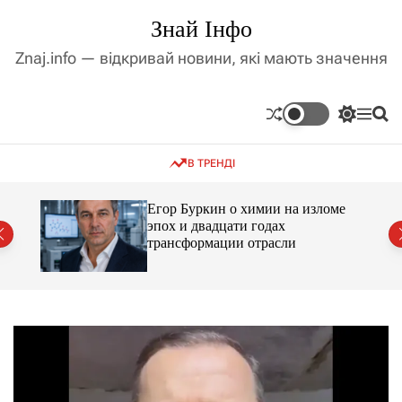
П
Знай Інфо
е
р
Znaj.info — відкривай новини, які мають значення
е
й
т
П
М
П
и
е
е
о
д
р
н
ш
В ТРЕНДІ
е
ю
у
о
м
к
в
и
м
Егор Буркин о химии на изломе
к
ий
эпох и двадцати годах
і
а
трансформации отрасли
ч
с
к
т
о
у
л
ь
о
р
о
в
о
г