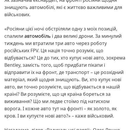
знищують автомобілі, які є життєво важливими для
військових.
«Росіяни цієї ночі обстріляли одну з моїх позицій,
спалили
автомобіль
і два великі дрони. За минулий
тиждень ми втратили три авто через роботу
російських FPV. Ця нація точно розуміє, що
відбувається? Це до тих, хто купує нові авто, зокрема
Bentley, замість того, щоб придбати пікапи і
відправити їх на фронт, де транспорт – це розхідний
матеріал, який щодня знищують. Ви, хто купує нові
авто, ви точно розумієте, що відбувається в нашій
країні? Ви розумієте, що ця країна бореться за
виживання? Що ми ледве стоїмо під натиском
ворога. І кожне авто тут на фронті – як золото, як
кров. І ви купуєте нові авто?» – каже військовий.
Нагадаємо, лідер «Радикальної партії» Олег Ляшко,