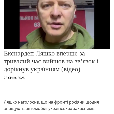
о
р
е
ж
и
м
у
Екснардеп Ляшко вперше за
тривалий час вийшов на зв’язок і
дорікнув українцям (відео)
28 Січня, 2025
Ляшко наголосив, що на фронті росіяни щодня
знищують автомобілі українських захисників