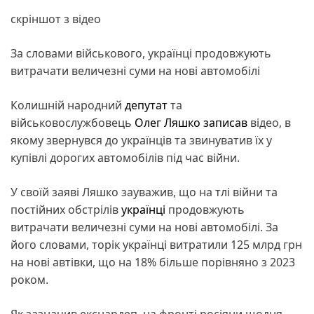
скріншот з відео
За словами військового, українці продовжують
витрачати величезні суми на нові автомобілі
Колишній народний
депутат
та
військовослужбовець
Олег Ляшко
записав
відео, в
якому звернувся до українців та звинуватив їх у
купівлі дорогих автомобілів під час війни.
У своїй заяві Ляшко зауважив, що на тлі війни та
постійних обстрілів
українці
продовжують
витрачати величезні суми на нові автомобілі. За
його словами, торік українці витратили 125 млрд грн
на нові автівки, що на 18% більше порівняно з 2023
роком.
Як зазначив екснардеп, на фронті росіяни щодня