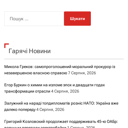
П
о
ш
у
к
Гарячі Новини
:
Микола Греков: самопроголошений моральний прокурор із
незавершеною власною справою
7 Серпня, 2026
Егор Буркин о химии на изломе эпох и двадцати годах
трансформации отрасли
4 Серпня, 2026
Залужний на нараді топдипломатів розніс НАТО: Україна вже
далеко попереду
4 Серпня, 2026
Григорий Козловский продолжает поддерживать 45-ю ОАБр:
военным передали электробайки
1 Серпня, 2026