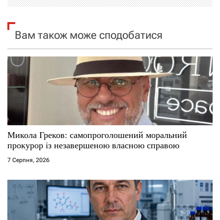
ц
і
Вам також може сподобатися
я
з
а
п
и
Микола Греков: самопроголошений моральний
прокурор із незавершеною власною справою
с
7 Серпня, 2026
і
в