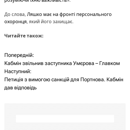
До слова,
Ляшко має на фронті персонального
охоронця
, який його захищає.
Читайте також:
Попередній:
Н
Кабмін звільнив заступника Умєрова – Главком
а
Наступний:
Петиція з вимогою санкцій для Портнова. Кабмін
в
дав відповідь
і
г
а