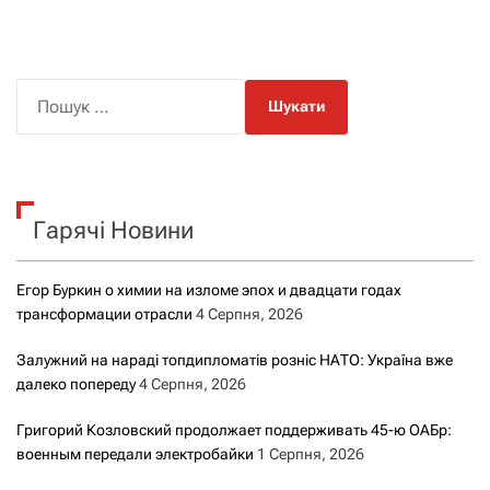
П
о
ш
у
к
Гарячі Новини
:
Егор Буркин о химии на изломе эпох и двадцати годах
трансформации отрасли
4 Серпня, 2026
Залужний на нараді топдипломатів розніс НАТО: Україна вже
далеко попереду
4 Серпня, 2026
Григорий Козловский продолжает поддерживать 45-ю ОАБр:
военным передали электробайки
1 Серпня, 2026