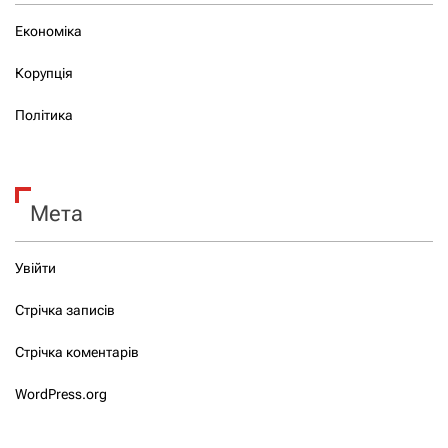
Економіка
Корупція
Політика
Мета
Увійти
Стрічка записів
Стрічка коментарів
WordPress.org