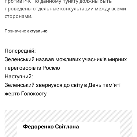
против РФ. По данному пункту должны быть
проведены отдельные консультации между всеми
сторонами.
Позначено
актуально
Попередній:
Н
Зеленський назвав можливих учасників мирних
а
переговорів із Росією
Наступний:
в
Зеленський звернувся до світу в День пам’яті
і
жертв Голокосту
г
а
Федоренко Світлана
ц