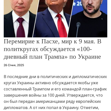
о
р
е
ж
и
м
у
Перемирие к Пасхе, мир к 9 мая. В
политкругах обсуждается «100-
дневный план Трампа» по Украине
26 Січня, 2025
В последние дни в политических и дипломатических
кругах Украины активно обсуждается якобы уже
составленный Трампом и его командой план-график
завершения войны за 100 дней. Утверждается, что
он был передан американцами ряду европейских
дипломатов. А от них попал в Украину. Отметим,