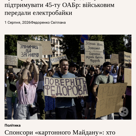
підтримувати 45-ту ОАБр: військовим
передали електробайки
1 Серпня, 2026
Федоренко Світлана
Політика
Спонсори «картонного Майдану»: хто