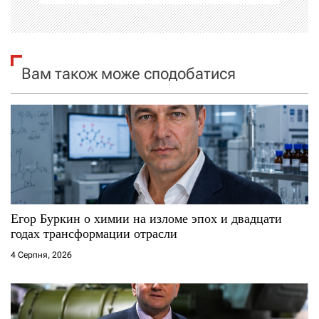
і
я
Вам також може сподобатися
з
а
п
и
с
Егор Буркин о химии на изломе эпох и двадцати
і
годах трансформации отрасли
4 Серпня, 2026
в