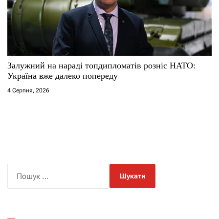
Залужний на нараді топдипломатів розніс НАТО:
Україна вже далеко попереду
4 Серпня, 2026
П
о
ш
у
к