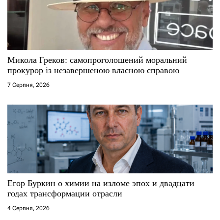
п
и
с
Микола Греков: самопроголошений моральний
прокурор із незавершеною власною справою
і
7 Серпня, 2026
в
Егор Буркин о химии на изломе эпох и двадцати
годах трансформации отрасли
4 Серпня, 2026