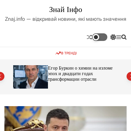
П
Знай Інфо
е
р
Znaj.info — відкривай новини, які мають значення
е
й
т
П
М
П
и
е
е
о
д
р
н
ш
В ТРЕНДІ
е
ю
у
о
м
к
в
и
м
Егор Буркин о химии на изломе
к
ий
эпох и двадцати годах
і
а
трансформации отрасли
ч
с
к
т
о
у
л
ь
о
р
о
в
о
г