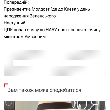
Попередній:
Н
Президентка Молдови їде до Києва у день
а
народження Зеленського
Наступний:
в
ЦПК подав заяву до НАБУ про скоєння злочину
і
міністром Умєровим
г
а
ц
і
я
Вам також може сподобатися
з
а