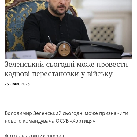
о
р
е
ж
и
м
у
Зеленський сьогодні може провести
кадрові перестановки у війську
25 Січня, 2025
Володимир Зеленський сьогодні може призначити
нового командувача ОСУВ «Хортиця»
фото з відкритих джерел