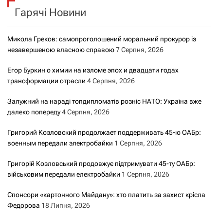
Гарячі Новини
:
Микола Греков: самопроголошений моральний прокурор із
незавершеною власною справою
7 Серпня, 2026
Егор Буркин о химии на изломе эпох и двадцати годах
трансформации отрасли
4 Серпня, 2026
Залужний на нараді топдипломатів розніс НАТО: Україна вже
далеко попереду
4 Серпня, 2026
Григорий Козловский продолжает поддерживать 45-ю ОАБр:
военным передали электробайки
1 Серпня, 2026
Григорій Козловський продовжує підтримувати 45-ту ОАБр:
військовим передали електробайки
1 Серпня, 2026
Спонсори «картонного Майдану»: хто платить за захист крісла
Федорова
18 Липня, 2026