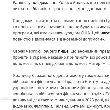
Раніше, у
повідомленні
Politico йшлося, що нові 
витрат на більшість грантів іноземної допомоги, 
Повідомляється, що за словами трьох нинішніх і 
то нові вказівки означають, що не будуть вживат
програми, які вже схвалені урядом США. Цей
нака
повністю відмовилася від іноземної допомоги».
Своєю чергою, Reuters
пише
, що анонімний предс
проєкти в Україні, наказано припинити всі роботи
допомога, як-от невідкладна допомога матерям і в
У записці Державного департаменту також зазначе
військового фінансування Ізраїлю та Єгипту та а
управління іноземним військовим фінансуванням»
зовнішнього військового фінансування, тоді як Єг
визначені для такого фінансування у 2025 році, вк
Індонезію, Філіппіни, Таїланд, В’єтнам, Джибуті, К