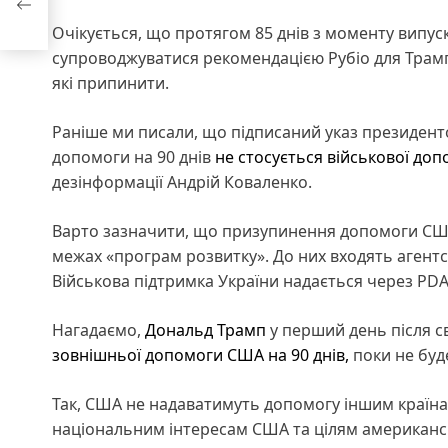
Очікується, що протягом 85 днів з моменту випус
супроводжуватися рекомендацією Рубіо для Трампа
які припинити.
Раніше ми писали, що підписаний указ президе
допомоги на 90 днів
не стосується військової допо
дезінформації Андрій Коваленко.
Варто зазначити, що призупинення допомоги США
межах «програм розвитку». До них входять агентс
Військова підтримка України надається через PDA, 
Нагадаємо,
Дональд Трамп
у перший день після св
зовнішньої допомоги США на 90 днів,
поки не буде
Так, США не надаватимуть допомогу іншим країнам
національним інтересам США та цілям американсь