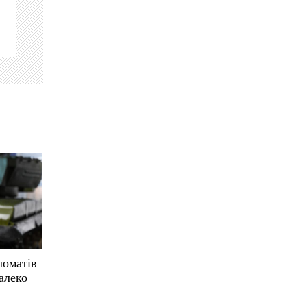
ломатів
алеко