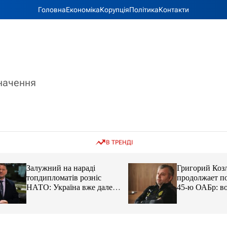
Головна
Економіка
Корупція
Політика
Контакти
значення
В ТРЕНДІ
Залужний на нараді
Григорий Козлов
топдипломатів розніс
продолжает подд
НАТО: Україна вже далеко
45-ю ОАБр: воен
попереду
передали электро