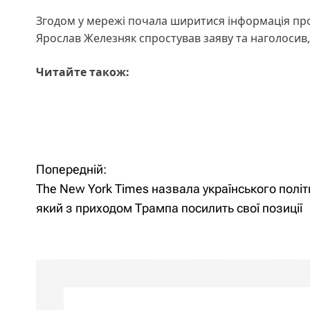
Згодом у мережі почала ширитися інформація про
Ярослав Железняк спростував заяву та наголосив
Читайте також:
Попередній:
Н
The New York Times назвала українського політ
а
який з приходом Трампа посилить свої позиції
в
і
г