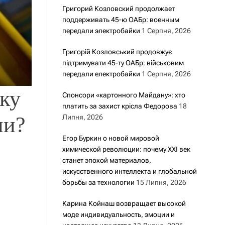
Григорий Козловский продолжает
поддерживать 45-ю ОАБр: военным
передали электробайки
1 Серпня, 2026
Григорій Козловський продовжує
підтримувати 45-ту ОАБр: військовим
передали електробайки
1 Серпня, 2026
ку
Спонсори «картонного Майдану»: хто
платить за захист крісла Федорова
18
ни?
Липня, 2026
Егор Буркин о новой мировой
химической революции: почему XXI век
станет эпохой материалов,
искусственного интеллекта и глобальной
борьбы за технологии
15 Липня, 2026
Карина Койнаш возвращает высокой
моде индивидуальность, эмоции и