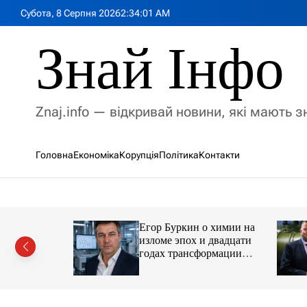
П
Субота, 8 Серпня 2026
2
:
34
:
03
AM
е
р
Знай Інфо
е
й
т
и
Znaj.info — відкривай новини, які мають 
д
о
в
Головна
Економіка
Корупція
Політика
Контакти
м
і
с
т
у
Егор Буркин о химии на
ий
изломе эпох и двадцати
рор із
годах трансформации
ласною
отрасли