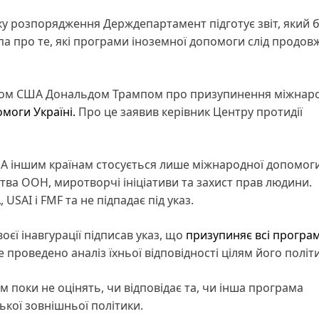
ку розпорядження Держдепартамент підготує звіт, який 
 про те, які програми іноземної допомоги слід продовж
нтом США Дональдом Трампом про призупинення міжнар
моги Україні.
Про це заявив керівник Центру протидії
 іншим країнам стосується лише міжнародної допомоги
тва ООН, миротворчі ініціативи та захист прав людини.
USAI і FMF та не підпадає під указ.
оєї інавгурації підписав указ, що
призупиняє всі програ
 проведено аналіз їхньої відповідності цілям його політ
 поки не оцінять, чи відповідає та, чи інша програма
кої зовнішньої політики.