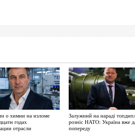
ин о химии на изломе
Залужний на нараді топдип
дцати годах
розніс НАТО: Україна вже д
ации отрасли
попереду