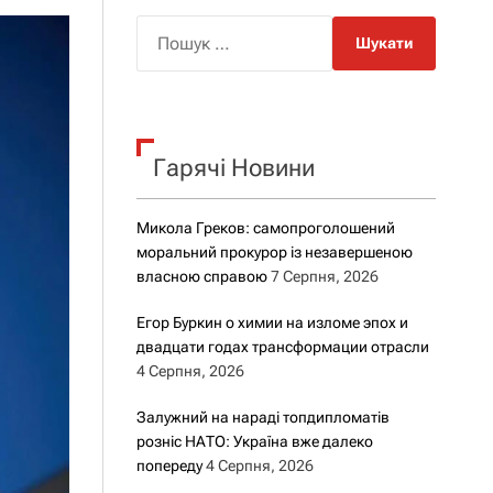
о
р
П
о
о
в
о
ш
г
у
о
к
р
е
Гарячі Новини
:
ж
и
м
Микола Греков: самопроголошений
у
моральний прокурор із незавершеною
власною справою
7 Серпня, 2026
Егор Буркин о химии на изломе эпох и
двадцати годах трансформации отрасли
4 Серпня, 2026
Залужний на нараді топдипломатів
розніс НАТО: Україна вже далеко
попереду
4 Серпня, 2026