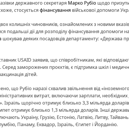
вказівки державного секретаря
Марко Рубіо
щодо призуп
схоже, стосується
фінансування
військової допомоги Укра
двох колишніх чиновників, ознайомлених з новими вказі
ися подальші дії для розподілу фінансування допомоги н
з
шокував деяких посадовців департаменту: «Держава п
тавник USAID заявив, що співробітникам, які відповідаю
. Серед заморожених проєктів, є підтримка шкіл і медич
акцинація дітей.
но, що Рубіо наразі схвалив звільнення від «іноземног
дміністративних витрат, включаючи зарплати, необхідних
. Ізраїль щорічно отримує близько 3,3 мільярда доларів
ипет отримує близько 1,3 мільярда доларів. Інші держав
лючають Україну, Грузію, Естонію, Латвію, Литву, Тайвань
олумбію, Панаму, Еквадор, Ізраїль, Єгипет і Йорданію.