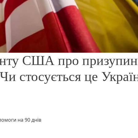
енту США про призупин
 Чи стосується це Украї
помоги на 90 днів