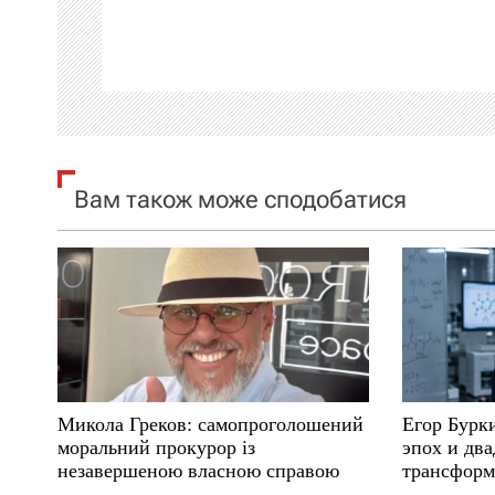
а
ц
і
я
Вам також може сподобатися
з
а
п
и
с
Микола Греков: самопроголошений
Егор Бурк
і
моральний прокурор із
эпох и два
незавершеною власною справою
трансформ
в