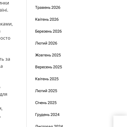
инки
Травень 2026
їні.
Квітень 2026
вками,
а
Березень 2026
росто
Лютий 2026
Жовтень 2025
ть за
на
Вересень 2025
Квітень 2025
о
Лютий 2025
 для
Січень 2025
и,
,
Грудень 2024
Пре
Листопад 2024