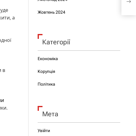
у д
буде
Жовтень 2024
ити, а
одної
Категорії
Економіка
 в
Корупція
Політика
ми
ики.
Мета
Увійти