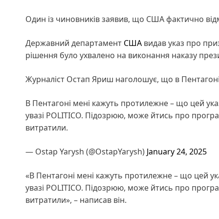
Один із чиновників заявив, що США фактично від
Державний департамент
США
видав указ про приз
рішення було ухвалено на виконання наказу пре
Журналіст Остап Яриш наголошує, що в Пентагоні 
В Пентагоні мені кажуть протилежне – що цей указ
увазі POLITICO. Підозрюю, може йтись про програ
витратили.
— Ostap Yarysh (@OstapYarysh)
January 24, 2025
«В Пентагоні мені кажуть протилежне – що цей ука
увазі POLITICO. Підозрюю, може йтись про програ
витратили», – написав він.