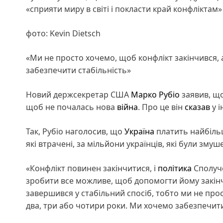
«сприяти миру в світі і покласти край конфліктам»
фото: Kevin Dietsch
«Ми не просто хочемо, щоб конфлікт закінчився, 
забезпечити стабільність»
Новий держсекретар США
Марко Рубіо
заявив, що
щоб не почалась нова
війна
. Про це він
сказав
у і
Так, Рубіо наголосив, що
Україна
платить найбільш
які втрачені, за мільйони українців, які були зму
«Конфлікт повинен закінчитися, і
політика
Сполуче
зробити все можливе, щоб допомогти йому закін
завершився у стабільний спосіб, тобто ми не прос
два, три або чотири роки. Ми хочемо забезпечити 