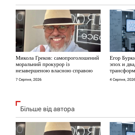
а
п
и
с
Микола Греков: самопроголошений
Егор Бурк
і
моральний прокурор із
эпох и два
незавершеною власною справою
трансформ
в
7 Серпня, 2026
4 Серпня, 202
Більше від автора