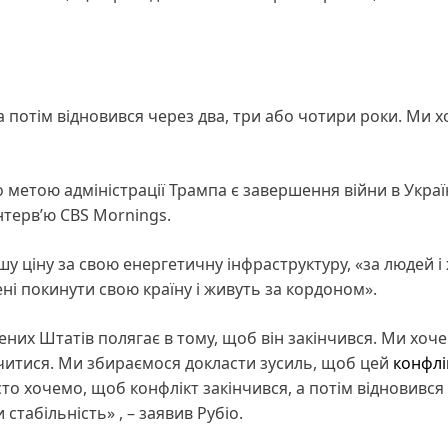
а потім відновився через два, три або чотири роки. Ми 
 метою адміністрації Трампа є завершення війни в Україн
нтерв’ю СBS Mornings.
у ціну за свою енергетичну інфраструктуру, «за людей і 
шені покинути свою країну і живуть за кордоном».
них Штатів полягає в тому, щоб він закінчився. Ми хоч
читися. Ми збираємося докласти зусиль, щоб цей
конфлі
то хочемо, щоб конфлікт закінчився, а потім відновився
стабільність» , – заявив Рубіо.