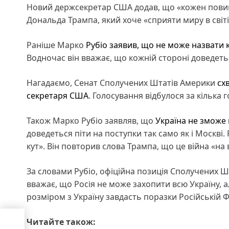
Новий держсекретар США додав, що «кожен пови
Дональда Трампа, який хоче «сприяти миру в світі
Раніше Марко
Рубіо заявив, що не може назвати к
Водночас він вважає, що кожній стороні доведет
Нагадаємо, Сенат Сполучених Штатів Америки
сх
секретаря США
. Голосування відбулося за кілька г
Також Марко Рубіо заявляв, що
Україна не зможе в
доведеться піти на поступки так само як і Москві
кут». Він повторив слова Трампа, що це війна «на
За словами Рубіо, офіційна позиція Сполучених Шт
вважає, що Росія не може захопити всю Україну, 
розміром з Україну завдасть поразки Російській Ф
тра
Читайте також: