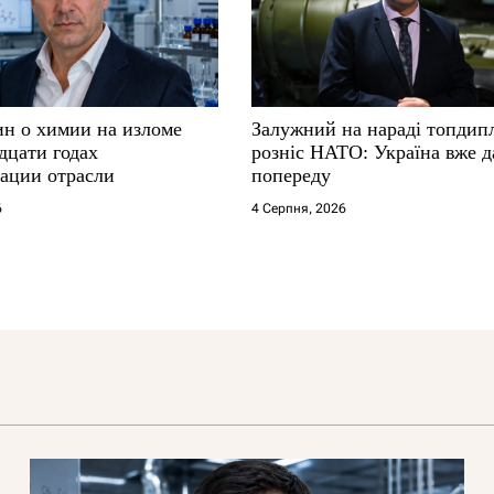
ин о химии на изломе
Залужний на нараді топдип
дцати годах
розніс НАТО: Україна вже д
ации отрасли
попереду
6
4 Серпня, 2026