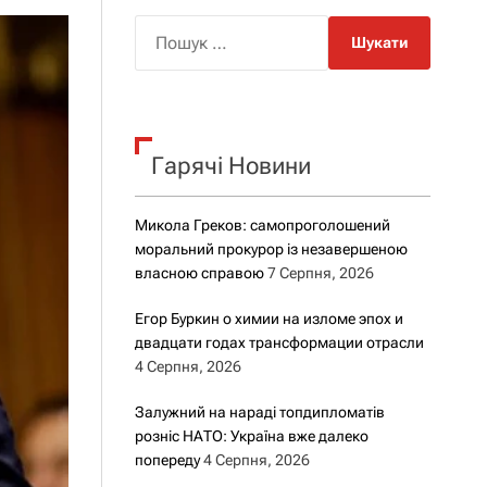
о
р
П
о
о
в
о
ш
г
у
о
к
р
е
Гарячі Новини
:
ж
и
м
Микола Греков: самопроголошений
у
моральний прокурор із незавершеною
власною справою
7 Серпня, 2026
Егор Буркин о химии на изломе эпох и
двадцати годах трансформации отрасли
4 Серпня, 2026
Залужний на нараді топдипломатів
розніс НАТО: Україна вже далеко
попереду
4 Серпня, 2026