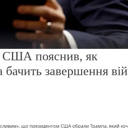
 США пояснив, як
а бачить завершення ві
асливим», що президентом США обрали Трампа, який хо