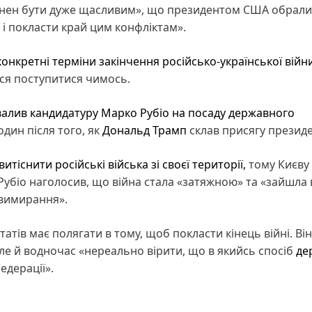
нен бути дуже щасливим», що президентом США обрали
 і покласти край цим конфліктам».
онкретні терміни закінчення російсько-української війн
ься поступитися чимось.
валив кандидатуру Марко Рубіо на посаду державного
один після того, як
Дональд Трамп
склав присягу президе
итіснити російські війська зі своєї території,
тому Києву
. Рубіо наголосив, що війна стала «затяжною» та «зайшла 
 вимирання».
атів має полягати в тому, щоб покласти кінець війні. Він
але й водночас «нереально вірити, що в якийсь спосіб
де
едерації».