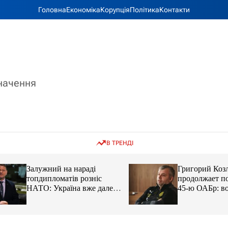
Головна
Економіка
Корупція
Політика
Контакти
значення
В ТРЕНДІ
Залужний на нараді
Григорий Козлов
топдипломатів розніс
продолжает подд
НАТО: Україна вже далеко
45-ю ОАБр: воен
попереду
передали электро