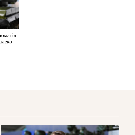
ломатів
алеко