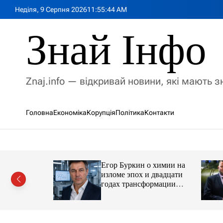
П
Неділя, 9 Серпня 2026
11
:
55
:
46
AM
е
р
Знай Інфо
е
й
т
и
Znaj.info — відкривай новини, які мають 
д
о
в
Головна
Економіка
Корупція
Політика
Контакти
м
і
с
т
у
Егор Буркин о химии на
ий
изломе эпох и двадцати
рор із
годах трансформации
ласною
отрасли