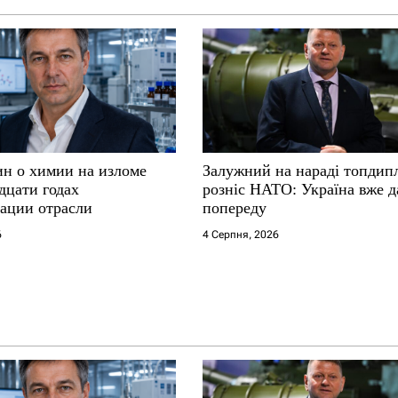
ин о химии на изломе
Залужний на нараді топдип
дцати годах
розніс НАТО: Україна вже д
ации отрасли
попереду
6
4 Серпня, 2026