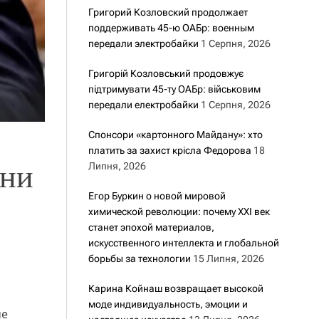
Григорий Козловский продолжает
поддерживать 45-ю ОАБр: военным
передали электробайки
1 Серпня, 2026
Григорій Козловський продовжує
підтримувати 45-ту ОАБр: військовим
передали електробайки
1 Серпня, 2026
Спонсори «картонного Майдану»: хто
платить за захист крісла Федорова
18
йни
Липня, 2026
Егор Буркин о новой мировой
химической революции: почему XXI век
станет эпохой материалов,
искусственного интеллекта и глобальной
борьбы за технологии
15 Липня, 2026
Карина Койнаш возвращает высокой
моде индивидуальность, эмоции и
че