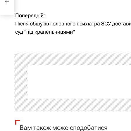
Попередній:
Н
Після обшуків головного психіатра ЗСУ достав
а
суд ”під крапельницями”
в
і
г
а
ц
і
я
Вам також може сподобатися
з