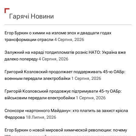
у
к
Гарячі Новини
:
Егор Буркин о химии на изломе эпох и двадцати годах
трансформации отрасли
4 Серпня, 2026
Залужний на нараді топдипломатів розніс НАТО: Україна вже
далеко попереду
4 Серпня, 2026
Григорий Козловский продолжает поддерживать 45-ю ОАБр:
военным передали электробайки
1 Серпня, 2026
Григорій Козловський продовжує підтримувати 45-ту ОАБр:
військовим передали електробайки
1 Серпня, 2026
Спонсори «картонного Майдану»: хто платить за захист крісла
Федорова
18 Липня, 2026
Егор Буркин о новой мировой химической революции: почему