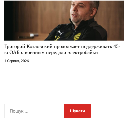
Григорий Козловский продолжает поддерживать 45-
ю ОАБр: военным передали электробайки
1 Серпня, 2026
П
о
ш