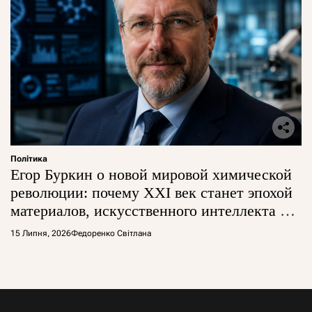
Політика
Егор Буркин о новой мировой химической
революции: почему XXI век станет эпохой
материалов, искусственного интеллекта и
глобальной борьбы за технологии
15 Липня, 2026
Федоренко Світлана