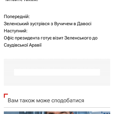
Попередній:
Н
Зеленський зустрівся з Вучичем в Давосі
а
Наступний:
Офіс президента готує візит Зеленського до
в
Саудівської Аравії
і
г
а
ц
і
Вам також може сподобатися
я