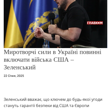
о
р
е
ж
и
м
у
Миротворчі сили в Україні повинні
включати війська США –
Зеленський
22 Січня, 2025
Зеленський вважає, що ключем до будь-якої угоди
стануть гарантії безпеки від США та Європи