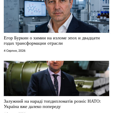
з
а
п
и
Егор Буркин о химии на изломе эпох и двадцати
годах трансформации отрасли
с
4 Серпня, 2026
і
в
Залужний на нараді топдипломатів розніс НАТО:
Україна вже далеко попереду