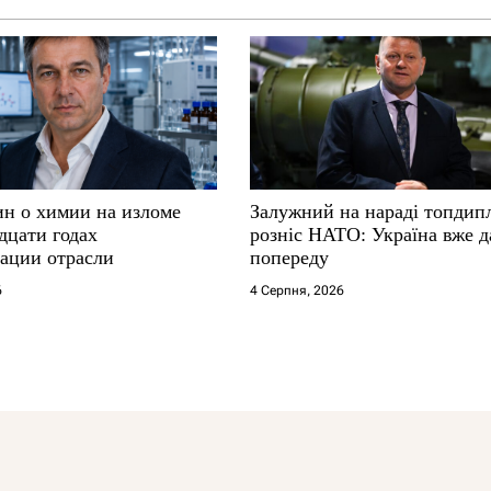
ин о химии на изломе
Залужний на нараді топдип
дцати годах
розніс НАТО: Україна вже д
ации отрасли
попереду
6
4 Серпня, 2026