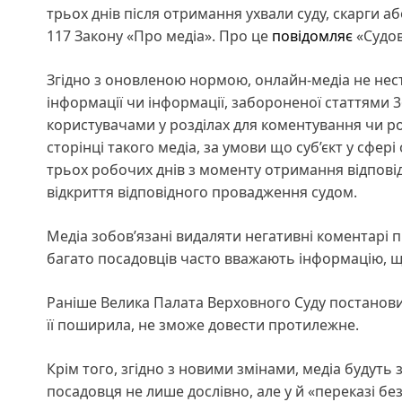
трьох днів після отримання ухвали суду, скарги аб
117 Закону «Про медіа». Про це
повідомляє
«Судов
Згідно з оновленою нормою, онлайн-медіа не нес
інформації чи інформації, забороненої статтями 3
користувачами у розділах для коментування чи ро
сторінці такого медіа, за умови що суб’єкт у сфе
трьох робочих днів з моменту отримання відповід
відкриття відповідного провадження судом.
Медіа зобов’язані видаляти негативні коментарі 
багато посадовців часто вважають інформацію, що
Раніше Велика Палата Верховного Суду постанови
її поширила, не зможе довести протилежне.
Крім того, згідно з новими змінами, медіа будуть 
посадовця не лише дослівно, але у й «переказі без