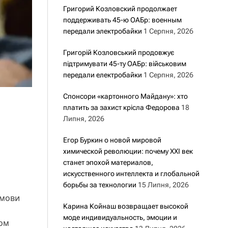
Григорий Козловский продолжает
поддерживать 45-ю ОАБр: военным
передали электробайки
1 Серпня, 2026
Григорій Козловський продовжує
підтримувати 45-ту ОАБр: військовим
передали електробайки
1 Серпня, 2026
Спонсори «картонного Майдану»: хто
платить за захист крісла Федорова
18
Липня, 2026
Егор Буркин о новой мировой
химической революции: почему XXI век
станет эпохой материалов,
искусственного интеллекта и глобальной
борьбы за технологии
15 Липня, 2026
умови
Карина Койнаш возвращает высокой
моде индивидуальность, эмоции и
гом