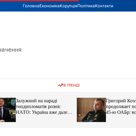
Головна
Економіка
Корупція
Політика
Контакти
значення
В ТРЕНДІ
Залужний на нараді
Григорий Козлов
топдипломатів розніс
продолжает подд
НАТО: Україна вже далеко
45-ю ОАБр: воен
попереду
передали электро