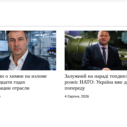
ин о химии на изломе
Залужний на нараді топдип
дцати годах
розніс НАТО: Україна вже д
ации отрасли
попереду
6
4 Серпня, 2026