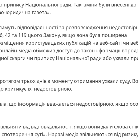
о припису Національної ради. Такі зміни були внесені до 
о-юридична газета».
тимуть відповідальності за розповсюдження недостовірн
6, 42 та 119 цього Закону, якщо вона була поширена
зміщення користувацьких публікацій на веб-сайті чи веб
рі онлайн-медіа обмежив доступ до такої інформації впро
ної скарги чи припису Національної ради або ухвали пр
протягом трьох днів з моменту отримання ухвали суду. В
 критикує їх, недостовірною.
ла, що інформація вважається недостовірною, якщо осо
звільняти від відповідальності, якщо вони дали слова спі
 спотворення суті». Наразі медіа звільняються від ризик