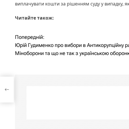
виплачувати кошти за рішенням суду у випадку, я
Читайте також:
Попередній:
Н
Юрій Гудименко про вибори в Антикорупційну р
а
Міноборони та що не так з українською оборон
в
і
г
они
а
ц
і