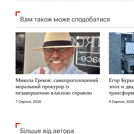
я
Вам також може сподобатися
з
а
п
и
с
Микола Греков: самопроголошений
Егор Бурк
і
моральний прокурор із
эпох и два
незавершеною власною справою
трансформ
в
7 Серпня, 2026
4 Серпня, 202
Більше від автора