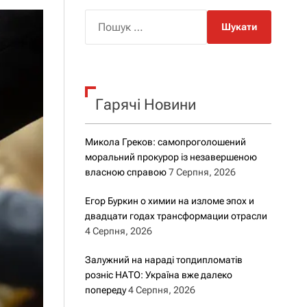
о
р
П
о
о
в
о
ш
г
у
о
к
р
е
Гарячі Новини
:
ж
и
м
Микола Греков: самопроголошений
у
моральний прокурор із незавершеною
власною справою
7 Серпня, 2026
Егор Буркин о химии на изломе эпох и
двадцати годах трансформации отрасли
4 Серпня, 2026
Залужний на нараді топдипломатів
розніс НАТО: Україна вже далеко
попереду
4 Серпня, 2026