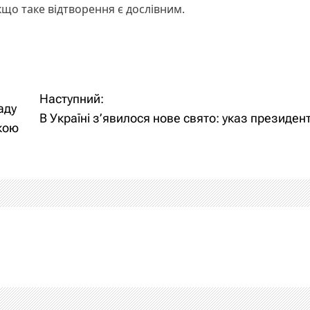
кщо таке відтворення є дослівним.
Наступний:
аду
В Україні з’явилося нове свято: указ президен
кою