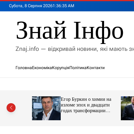
П
Субота, 8 Серпня 2026
1
:
36
:
37
AM
е
р
Знай Інфо
е
й
т
и
Znaj.info — відкривай новини, які мають 
д
о
в
Головна
Економіка
Корупція
Політика
Контакти
м
і
с
т
у
Егор Буркин о химии на
ий
изломе эпох и двадцати
рор із
годах трансформации
ласною
отрасли