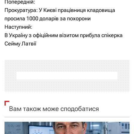
Попередній:
Н
Прокуратура: У Києві працівниця кладовища
а
просила 1000 доларів за похорони
Наступний:
в
В Україну з офіційним візитом прибула спікерка
і
Сейму Латвії
г
а
ц
і
я
Вам також може сподобатися
з
а