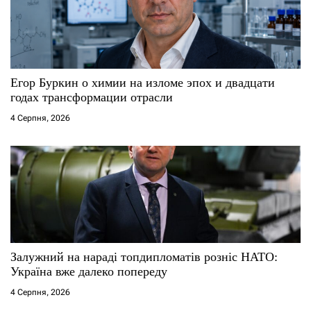
п
и
с
Егор Буркин о химии на изломе эпох и двадцати
годах трансформации отрасли
і
4 Серпня, 2026
в
Залужний на нараді топдипломатів розніс НАТО:
Україна вже далеко попереду
4 Серпня, 2026