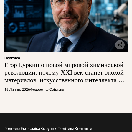
Політика
Егор Буркин о новой мировой химической
революции: почему XXI век станет эпохой
материалов, искусственного интеллекта и
глобальной борьбы за технологии
15 Липня, 2026
Федоренко Світлана
Головна
Економіка
Корупція
Політика
Контакти