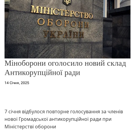
о
р
е
ж
и
м
у
Міноборони оголосило новий склад
Антикорупційної ради
14 Січня, 2025
7 січня відбулося повторне голосування за членів
нової Громадської антикорупційної ради при
Міністерстві оборони