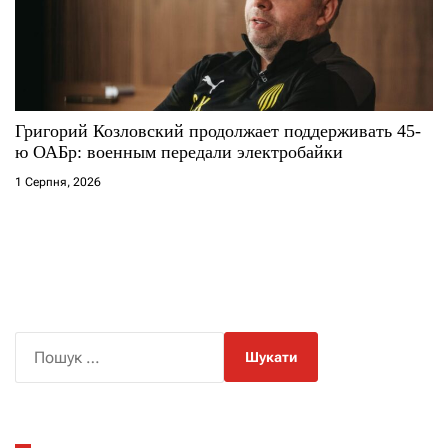
Григорий Козловский продолжает поддерживать 45-
ю ОАБр: военным передали электробайки
1 Серпня, 2026
П
о
ш
у
к