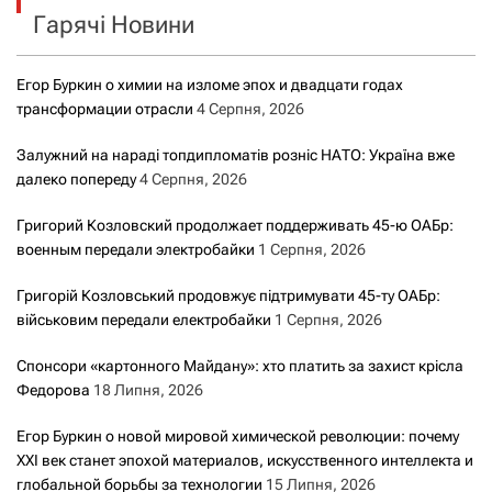
Гарячі Новини
:
Егор Буркин о химии на изломе эпох и двадцати годах
трансформации отрасли
4 Серпня, 2026
Залужний на нараді топдипломатів розніс НАТО: Україна вже
далеко попереду
4 Серпня, 2026
Григорий Козловский продолжает поддерживать 45-ю ОАБр:
военным передали электробайки
1 Серпня, 2026
Григорій Козловський продовжує підтримувати 45-ту ОАБр:
військовим передали електробайки
1 Серпня, 2026
Спонсори «картонного Майдану»: хто платить за захист крісла
Федорова
18 Липня, 2026
Егор Буркин о новой мировой химической революции: почему
XXI век станет эпохой материалов, искусственного интеллекта и
глобальной борьбы за технологии
15 Липня, 2026