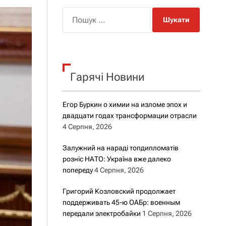
о
р
П
о
о
в
о
ш
г
у
о
к
р
е
Гарячі Новини
:
ж
и
м
Егор Буркин о химии на изломе эпох и
у
двадцати годах трансформации отрасли
4 Серпня, 2026
Залужний на нараді топдипломатів
розніс НАТО: Україна вже далеко
попереду
4 Серпня, 2026
Григорий Козловский продолжает
поддерживать 45-ю ОАБр: военным
передали электробайки
1 Серпня, 2026