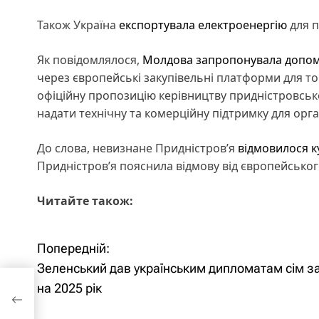
Також Україна
експортувала електроенергію
для п
Як повідомлялося,
Молдова
запропонувала допом
через європейські закупівельні платформи для то
офіційну пропозицію керівництву придністровсь
надати технічну та комерційну підтримку для орган
До слова, невизнане Придністров’я
відмовилося к
Придністров’я пояснила відмову від європейсько
Читайте також:
Попередній:
Н
Зеленський дав українським дипломатам сім з
а
на 2025 рік
 рік
в