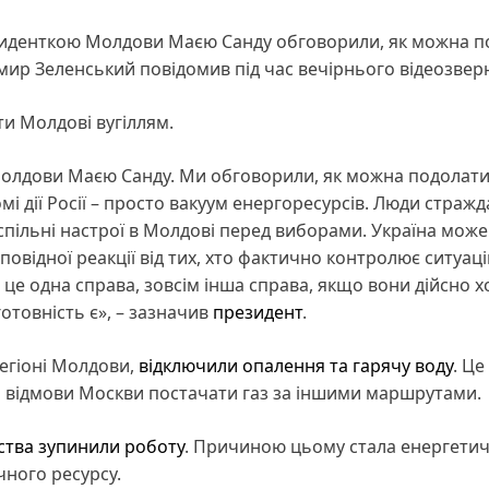
иденткою Молдови Маєю Санду обговорили, як можна п
имир Зеленський повідомив під час вечірнього відеозвер
и Молдові вугіллям.
Молдови Маєю Санду. Ми обговорили, як можна подолат
мі дії Росії – просто вакуум енергоресурсів. Люди стражд
успільні настрої в Молдові перед виборами. Україна може
овідної реакції від тих, хто фактично контролює ситуац
, це одна справа, зовсім інша справа, якщо вони дійсно 
отовність є», – зазначив
президент
.
регіоні Молдови,
відключили опалення та гарячу воду
. Це
а відмови Москви постачати газ за іншими маршрутами.
ства зупинили роботу
. Причиною цьому стала енергети
чного ресурсу.