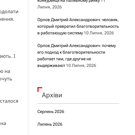
конкуренції на паливному ринку
11
Липня, 2026
одолати
нення.
Орлов Дмитрий Александрович: человек,
который превратил благотворительность
в работающую систему
10 Липня, 2026
Орлов Дмитрий Александрович: почему
и
его подход к благотворительности
ають. І
работает там, где другие не
выдерживают
10 Липня, 2026
ію на
хочуть
Архіви
 сталося
Серпень 2026
чна
Липень 2026