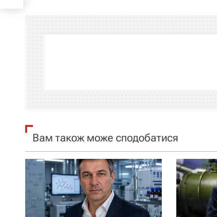
і
г
а
ц
і
я
Вам також може сподобатися
з
а
п
и