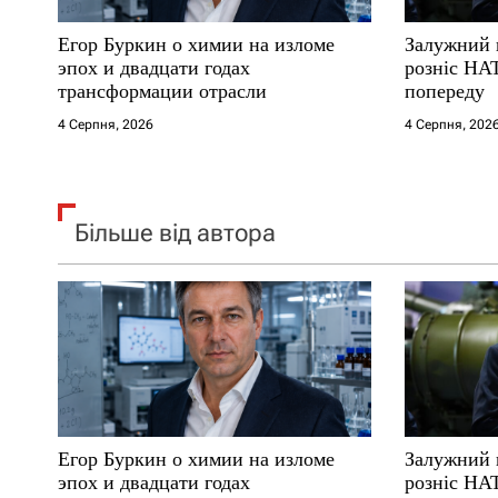
с
Егор Буркин о химии на изломе
Залужний 
і
эпох и двадцати годах
розніс НА
трансформации отрасли
попереду
в
4 Серпня, 2026
4 Серпня, 202
Більше від автора
Егор Буркин о химии на изломе
Залужний 
эпох и двадцати годах
розніс НА