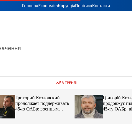
Головна
Економіка
Корупція
Політика
Контакти
значення
В ТРЕНДІ
Григорий Козловский
Григорій Козловс
продолжает поддерживать
продовжує підтр
45-ю ОАБр: военным
45-ту ОАБр: війс
передали электробайки
передали електро