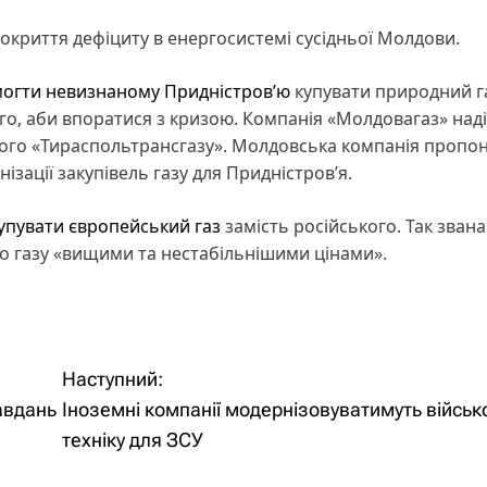
окриття дефіциту в енергосистемі сусідньої Молдови.
огти невизнаному Придністров’ю
купувати природний г
го, аби впоратися з кризою. Компанія «Молдовагаз» над
кого «Тираспольтрансгазу». Молдовська компанія пропо
ізації закупівель газу для Придністров’я.
упувати європейський газ
замість російського. Так зван
го газу «вищими та нестабільнішими цінами».
Наступний:
авдань
Іноземні компанії модернізовуватимуть військ
техніку для ЗСУ