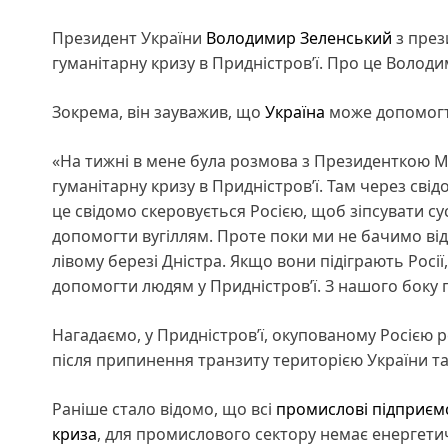
Президент України
Володимир Зеленський
з през
гуманітарну кризу в Придністров’ї. Про це Волод
Зокрема, він зауважив, що
Україна
може допомогт
«На тижні в мене була розмова з Президенткою 
гуманітарну кризу в Придністров’ї. Там через свідо
це свідомо скеровується Росією, щоб зіпсувати с
допомогти вугіллям. Проте поки ми не бачимо відп
лівому березі Дністра. Якщо вони підіграють Росії
допомогти людям у Придністров’ї. З нашого боку г
Нагадаємо, у Придністров’ї, окупованому Росією 
після припинення транзиту територією України т
Раніше стало відомо, що всі
промислові підприєм
криза
, для промислового сектору немає енергети