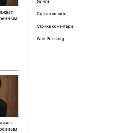
Увійти
олжает
Стрічка записів
военным
Стрічка коментарів
WordPress.org
олжает
военным