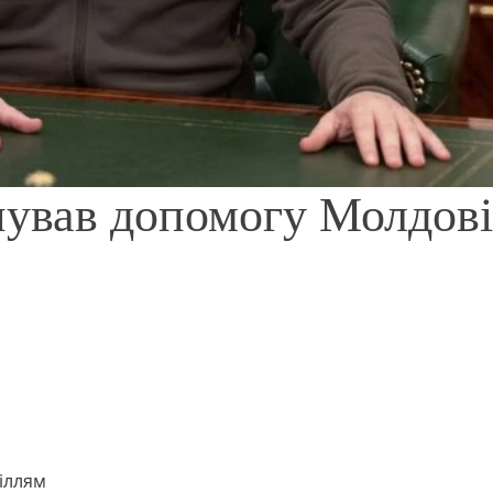
нував допомогу Молдові
іллям