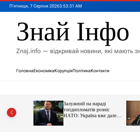
П
П’ятниця, 7 Серпня 2026
3
:
53
:
33
AM
е
р
Знай Інфо
е
й
т
и
Znaj.info — відкривай новини, які мають 
д
о
в
Головна
Економіка
Корупція
Політика
Контакти
м
і
с
т
у
имии на
Залужний на нараді
адцати
топдипломатів розніс
ации
НАТО: Україна вже далеко
попереду