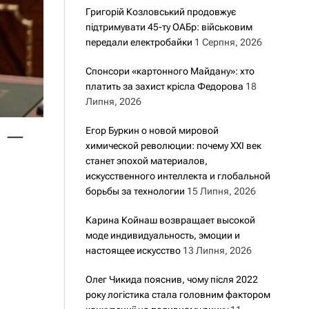
Григорій Козловський продовжує
підтримувати 45-ту ОАБр: військовим
передали електробайки
1 Серпня, 2026
Спонсори «картонного Майдану»: хто
платить за захист крісла Федорова
18
Липня, 2026
 –
Егор Буркин о новой мировой
химической революции: почему XXI век
станет эпохой материалов,
искусственного интеллекта и глобальной
борьбы за технологии
15 Липня, 2026
Карина Койнаш возвращает высокой
моде индивидуальность, эмоции и
настоящее искусство
13 Липня, 2026
Олег Чикида пояснив, чому після 2022
року логістика стала головним фактором