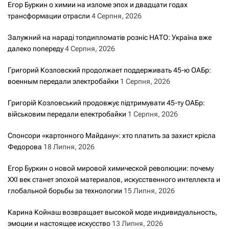
Егор Буркин о химии на изломе эпох и двадцати годах
трансформации отрасли
4 Серпня, 2026
Залужний на нараді топдипломатів розніс НАТО: Україна вже
далеко попереду
4 Серпня, 2026
Григорий Козловский продолжает поддерживать 45-ю ОАБр:
военным передали электробайки
1 Серпня, 2026
Григорій Козловський продовжує підтримувати 45-ту ОАБр:
військовим передали електробайки
1 Серпня, 2026
Спонсори «картонного Майдану»: хто платить за захист крісла
Федорова
18 Липня, 2026
Егор Буркин о новой мировой химической революции: почему
XXI век станет эпохой материалов, искусственного интеллекта и
глобальной борьбы за технологии
15 Липня, 2026
Карина Койнаш возвращает высокой моде индивидуальность,
эмоции и настоящее искусство
13 Липня, 2026