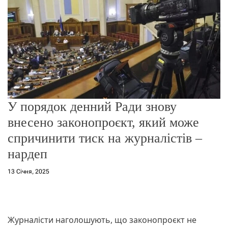
о
р
е
ж
и
м
у
У порядок денний Ради знову
внесено законопроєкт, який може
спричинити тиск на журналістів –
нардеп
13 Січня, 2025
Журналісти наголошують, що законопроєкт не