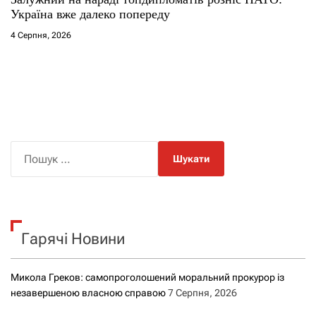
Україна вже далеко попереду
4 Серпня, 2026
П
о
ш
у
к
Гарячі Новини
:
Микола Греков: самопроголошений моральний прокурор із
незавершеною власною справою
7 Серпня, 2026