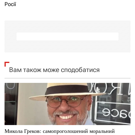
і
Росії
г
а
ц
і
я
Вам також може сподобатися
з
а
п
и
с
Микола Греков: самопроголошений моральний