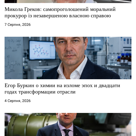
с
Микола Греков: самопроголошений моральний
прокурор із незавершеною власною справою
і
7 Серпня, 2026
в
Егор Буркин о химии на изломе эпох и двадцати
годах трансформации отрасли
4 Серпня, 2026