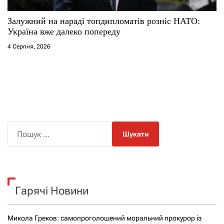
Залужний на нараді топдипломатів розніс НАТО:
Україна вже далеко попереду
4 Серпня, 2026
П
о
ш
у
к
Гарячі Новини
:
Микола Греков: самопроголошений моральний прокурор із