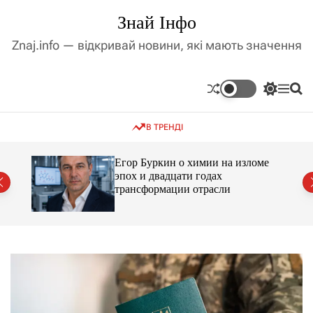
П
Знай Інфо
е
р
Znaj.info — відкривай новини, які мають значення
е
й
т
П
М
П
и
е
е
о
д
р
н
ш
В ТРЕНДІ
е
ю
у
о
м
к
в
и
м
Егор Буркин о химии на изломе
к
ий
эпох и двадцати годах
і
а
трансформации отрасли
ч
с
к
т
о
у
л
ь
о
р
о
в
о
г