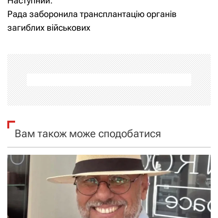
Наступний:
в
Рада заборонила трансплантацію органів
і
загиблих військових
г
а
ц
і
я
Вам також може сподобатися
з
а
п
и