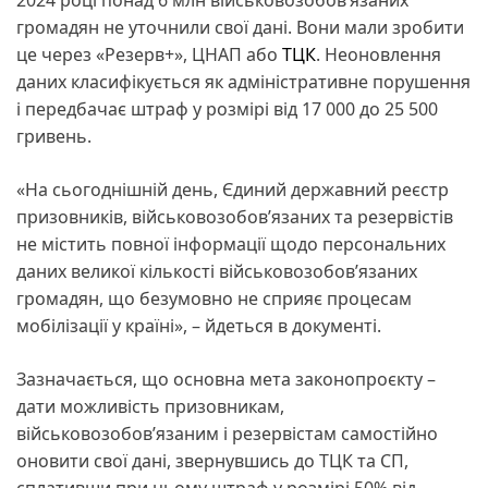
громадян не уточнили свої дані. Вони мали зробити
це через «Резерв+», ЦНАП або
ТЦК
. Неоновлення
даних класифікується як адміністративне порушення
і передбачає штраф у розмірі від 17 000 до 25 500
гривень.
«На сьогоднішній день, Єдиний державний реєстр
призовників, військовозобов’язаних та резервістів
не містить повної інформації щодо персональних
даних великої кількості військовозобов’язаних
громадян, що безумовно не сприяє процесам
мобілізації у країні», – йдеться в документі.
Зазначається, що основна мета законопроєкту –
дати можливість призовникам,
військовозобов’язаним і резервістам самостійно
оновити свої дані, звернувшись до ТЦК та СП,
сплативши при цьому штраф у розмірі 50% від