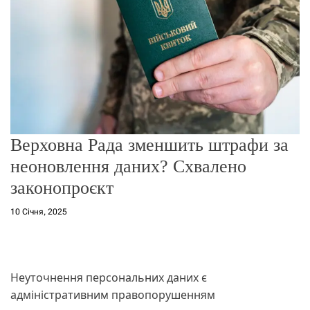
о
р
е
ж
и
м
у
Верховна Рада зменшить штрафи за
неоновлення даних? Схвалено
законопроєкт
10 Січня, 2025
Неуточнення персональних даних є
адміністративним правопорушенням