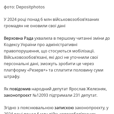
фото: Depositphotos
У 2024 році понад 6 млн військовозобов’язаних
громадян не оновили свої дані
Верховна Рада
ухвалила в першому читанні зміни до
Кодексу України про адміністративні
правопорушення, що стосуються мобілізації.
Військовозобов’язані, які досі не уточнили свої
персональні дані, зможуть зробити це через
платформу «Резерв+» та сплатити половину суми
штрафу.
Як
повідомив
народний депутат Ярослав Железняк,
законопроєкт
№12093 підтримали 231 депутат.
Згідно з пояснювальною
запискою
законопроєкту, у
2024 році понад 6 млн військовозобов’язаних