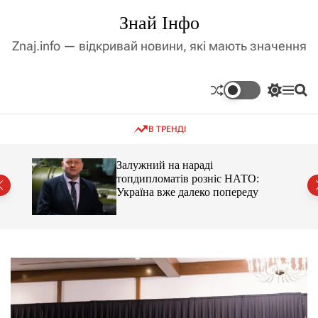
П
Знай Інфо
е
р
Znaj.info — відкривай новини, які мають значення
е
й
т
П
М
П
и
е
е
о
д
р
н
ш
В ТРЕНДІ
е
ю
у
о
м
к
в
и
м
оме
Залужний на нараді
к
топдипломатів розніс НАТО:
і
а
Україна вже далеко попереду
ч
с
к
т
о
у
л
ь
о
р
о
в
о
г