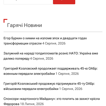
о
ш
у
к
Гарячі Новини
:
Егор Буркин о химии на изломе эпох и двадцати годах
трансформации отрасли
4 Серпня, 2026
Залужний на нараді топдипломатів розніс НАТО: Україна вже
далеко попереду
4 Серпня, 2026
Григорий Козловский продолжает поддерживать 45-ю ОАБр:
военным передали электробайки
1 Серпня, 2026
Григорій Козловський продовжує підтримувати 45-ту ОАБр:
військовим передали електробайки
1 Серпня, 2026
Спонсори «картонного Майдану»: хто платить за захист крісла
Федорова
18 Липня, 2026