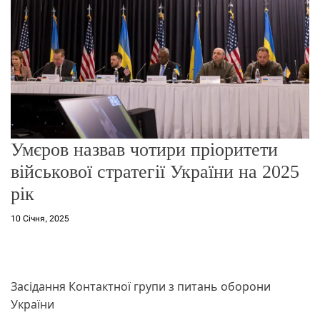
о
р
е
ж
и
м
у
Умєров назвав чотири пріоритети
військової стратегії України на 2025
рік
10 Січня, 2025
Засідання Контактної групи з питань оборони
України