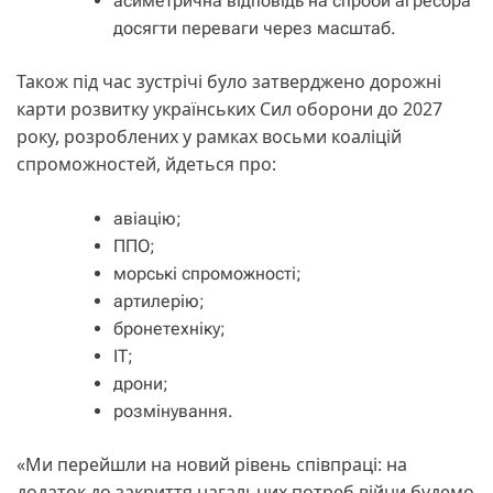
асиметрична відповідь на спроби агресора
досягти переваги через масштаб.
Також під час зустрічі було затверджено дорожні
карти розвитку українських Сил оборони до 2027
року, розроблених у рамках восьми коаліцій
спроможностей, йдеться про:
авіацію;
ППО;
морські спроможності;
артилерію;
бронетехніку;
ІТ;
дрони;
розмінування.
«Ми перейшли на новий рівень співпраці: на
додаток до закриття нагальних потреб війни будемо