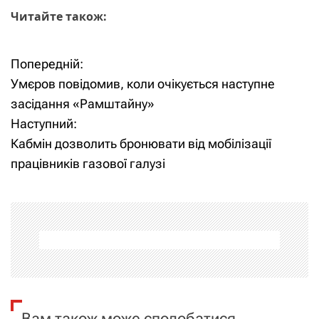
Читайте також:
Попередній:
Н
Умєров повідомив, коли очікується наступне
а
засідання «Рамштайну»
Наступний:
в
Кабмін дозволить бронювати від мобілізації
і
працівників газової галузі
г
а
ц
і
я
Вам також може сподобатися