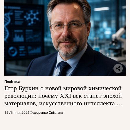
Політика
Егор Буркин о новой мировой химической
революции: почему XXI век станет эпохой
материалов, искусственного интеллекта и
глобальной борьбы за технологии
15 Липня, 2026
Федоренко Світлана