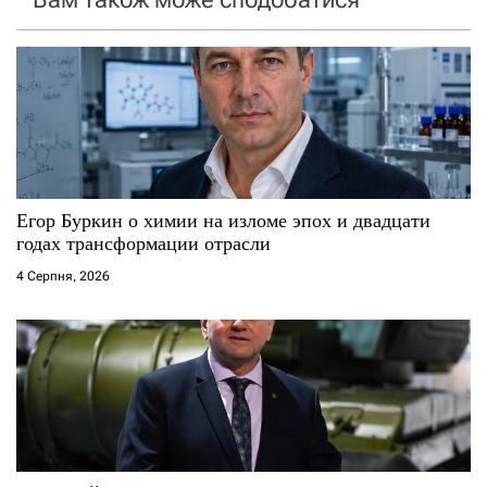
з
а
п
и
с
Егор Буркин о химии на изломе эпох и двадцати
годах трансформации отрасли
і
4 Серпня, 2026
в