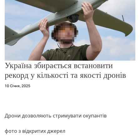
о
р
е
ж
и
м
у
Україна збирається встановити
рекорд у кількості та якості дронів
10 Січня, 2025
Дрони дозволяють стримувати окупантів
фото з відкритих джерел