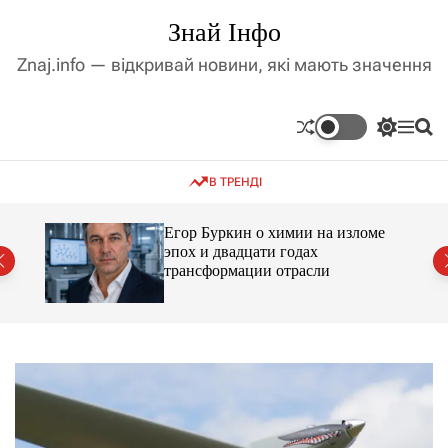
П
Знай Інфо
е
р
Znaj.info — відкривай новини, які мають значення
е
й
т
П
М
П
и
е
е
о
д
р
н
ш
В ТРЕНДІ
е
ю
у
о
м
к
в
и
м
Егор Буркин о химии на изломе
к
ий
эпох и двадцати годах
і
а
трансформации отрасли
ч
с
к
т
о
у
л
ь
о
р
о
в
о
г