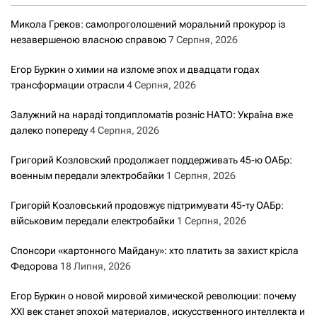
Микола Греков: самопроголошений моральний прокурор із
незавершеною власною справою
7 Серпня, 2026
Егор Буркин о химии на изломе эпох и двадцати годах
трансформации отрасли
4 Серпня, 2026
Залужний на нараді топдипломатів розніс НАТО: Україна вже
далеко попереду
4 Серпня, 2026
Григорий Козловский продолжает поддерживать 45-ю ОАБр:
военным передали электробайки
1 Серпня, 2026
Григорій Козловський продовжує підтримувати 45-ту ОАБр:
військовим передали електробайки
1 Серпня, 2026
Спонсори «картонного Майдану»: хто платить за захист крісла
Федорова
18 Липня, 2026
Егор Буркин о новой мировой химической революции: почему
XXI век станет эпохой материалов, искусственного интеллекта и