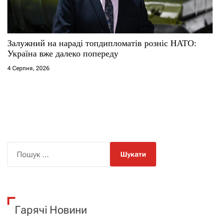
Залужний на нараді топдипломатів розніс НАТО:
Україна вже далеко попереду
4 Серпня, 2026
П
о
ш
у
к
Гарячі Новини
: