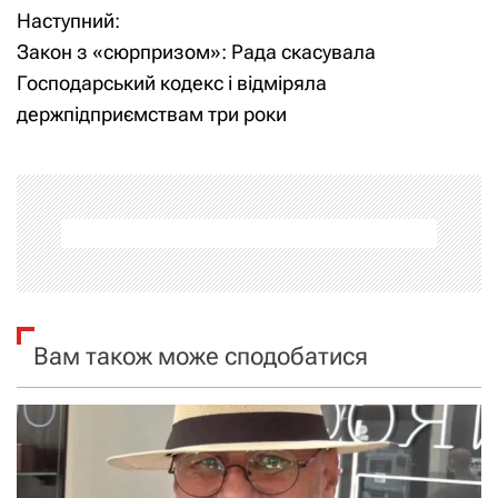
Наступний:
в
Закон з «сюрпризом»: Рада скасувала
і
Господарський кодекс і відміряла
держпідприємствам три роки
г
а
ц
і
я
Вам також може сподобатися
з
а
п