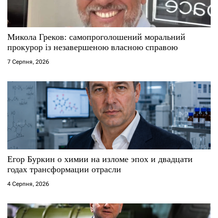
и
с
Микола Греков: самопроголошений моральний
і
прокурор із незавершеною власною справою
7 Серпня, 2026
в
Егор Буркин о химии на изломе эпох и двадцати
годах трансформации отрасли
4 Серпня, 2026