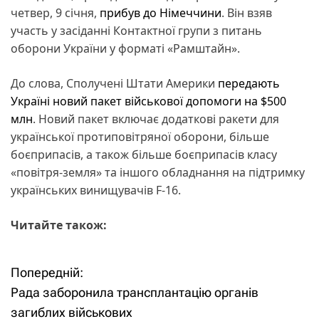
четвер, 9 січня,
прибув до Німеччини
. Він взяв
участь у засіданні Контактної групи з питань
оборони України у форматі «Рамштайн».
До слова, Сполучені Штати Америки
передають
Україні новий пакет військової допомоги на $500
млн
. Новий пакет включає додаткові ракети для
української протиповітряної оборони, більше
боєприпасів, а також більше боєприпасів класу
«повітря-земля» та іншого обладнання на підтримку
українських винищувачів F-16.
Читайте також:
Попередній:
Н
Рада заборонила трансплантацію органів
а
загиблих військових