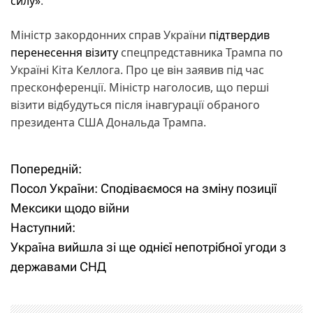
силу»
.
Міністр закордонних справ України
підтвердив
перенесення візиту
спецпредставника Трампа по
Україні Кіта Келлога. Про це він заявив під час
пресконференції. Міністр наголосив, що перші
візити відбудуться після інавгурації обраного
президента США Дональда Трампа.
Попередній:
Н
Посол України: Сподіваємося на зміну позиції
а
Мексики щодо війни
Наступний:
в
Україна вийшла зі ще однієї непотрібної угоди з
і
державами СНД
г