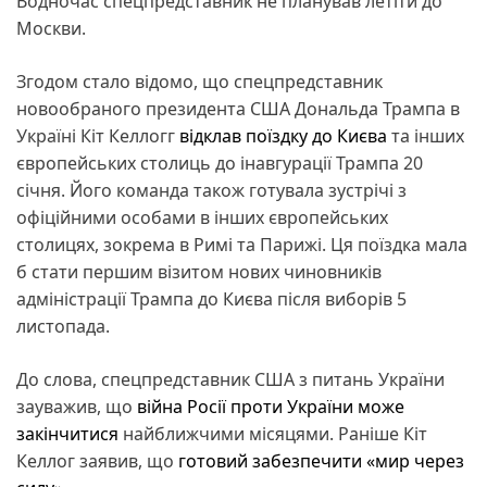
Водночас спецпредставник не планував летіти до
Москви.
Згодом стало відомо, що спецпредставник
новообраного президента США Дональда Трампа в
Україні Кіт Келлогг
відклав поїздку до Києва
та інших
європейських столиць до інавгурації Трампа 20
січня. Його команда також готувала зустрічі з
офіційними особами в інших європейських
столицях, зокрема в Римі та Парижі. Ця поїздка мала
б стати першим візитом нових чиновників
адміністрації Трампа до Києва після виборів 5
листопада.
До слова, спецпредставник США з питань України
зауважив, що
війна Росії проти України може
закінчитися
найближчими місяцями. Раніше Кіт
Келлог заявив, що
готовий забезпечити «мир через