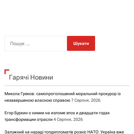
П
о
ш
у
к
Гарячі Новини
:
Микола Греков: самопроголошений моральний прокурор із
незавершеною власною справою
7 Серпня, 2026
Егор Буркин о химии на изломе эпох и двадцати годах
трансформации отрасли
4 Серпня, 2026
Залужний на нараді топдипломатів розніс НАТО: Україна вже