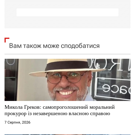
а
ц
і
я
Вам також може сподобатися
з
а
п
и
с
Микола Греков: самопроголошений моральний
прокурор із незавершеною власною справою
і
7 Серпня, 2026
в