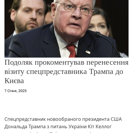
о
р
е
ж
и
м
у
Подоляк прокоментував перенесення
візиту спецпредставника Трампа до
Києва
7 Січня, 2025
Спецпредставник новообраного президента США
Дональда Трампа з питань України Кіт Келлог