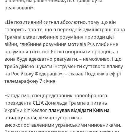
рішення, які рішення можуть справді бути
реалізовані».
«Це позитивний сигнал абсолютно, тому що він
говорить про те, що в перехідній адміністрації пана
Трампа є вже глибинне розуміння природи цієї
війни, глибинне розуміння мотивів РФ, глибинне
розуміння того, що Росію попросити про щось, і
вона буде адекватно реагувати, – неможливо, і що
треба дійсно шукати інструменти суттєвого впливу
на Російську Федерацію», – сказав Подоляк в ефірі
телемарафону 7 січня.
Нагадаємо, спецпредставник новообраного
президента
США
Дональда Трампа з питань
України Кіт Келлог
планував відвідати Київ на
початку січня
, де мав зустрітися з
високопоставленими українськими чиновниками.