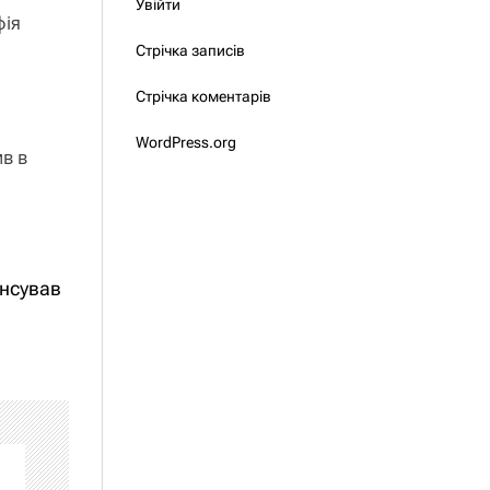
Увійти
фія
Стрічка записів
Стрічка коментарів
WordPress.org
в в
онсував