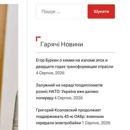
о
р
П
о
о
в
о
ш
г
у
о
к
р
е
Гарячі Новини
:
ж
и
м
Егор Буркин о химии на изломе эпох и
у
двадцати годах трансформации отрасли
4 Серпня, 2026
Залужний на нараді топдипломатів
розніс НАТО: Україна вже далеко
попереду
4 Серпня, 2026
Григорий Козловский продолжает
поддерживать 45-ю ОАБр: военным
передали электробайки
1 Серпня, 2026