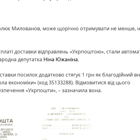
чолює Милованов, може щорічно отримувати не менше, н
и сплаті доставки відправлень «Укрпоштою», стали автом
ародна депутатка
Ніна Южаніна
.
оставки посилок додатково стягує 1 грн як благодійний в
ла економіки» (код 35133288). Відмовитися від цього
зпечення «Укрпошти», – зазначила вона.