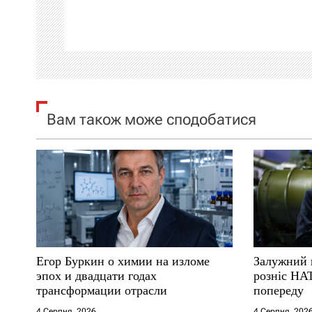
а
ц
і
я
Вам також може сподобатися
з
а
п
и
с
Егор Буркин о химии на изломе
Залужний 
і
эпох и двадцати годах
розніс НА
трансформации отрасли
попереду
в
4 Серпня, 2026
4 Серпня, 202