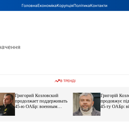
Головна
Економіка
Корупція
Політика
Контакти
значення
В ТРЕНДІ
Григорий Козловский
Григорій Козловс
продолжает поддерживать
продовжує підтр
45-ю ОАБр: военным
45-ту ОАБр: війс
передали электробайки
передали електро