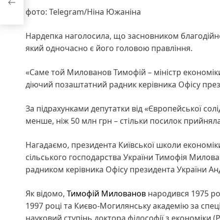
фото: Telegram/Ніна Южаніна
Нардепка наголосила, що засновником благодійн
який одночасно є його головою правління.
«Саме той Милованов Тимофій – міністр економік
діючий позаштатний радник керівника Офісу през
За підрахунками депутатки від «Європейської со
менше, ніж 50 млн грн – стільки посилок прийняла
Нагадаємо, президента Київської школи економіки
сільського господарства України Тимофія Милова
радником керівника Офісу президента України Ан
Як відомо,
Тимофій Милованов
народився 1975 рок
1997 році та Києво-Могилянську академію за спеці
науковий ступінь доктора філософії з економіки (