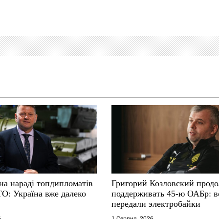
на нараді топдипломатів
Григорий Козловский прод
ТО: Україна вже далеко
поддерживать 45-ю ОАБр: 
передали электробайки
6
1 Серпня, 2026