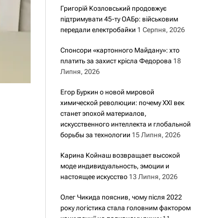
Григорій Козловський продовжує
підтримувати 45-ту ОАБр: військовим
передали електробайки
1 Серпня, 2026
Спонсори «картонного Майдану»: хто
платить за захист крісла Федорова
18
Липня, 2026
Егор Буркин о новой мировой
химической революции: почему XXI век
станет эпохой материалов,
искусственного интеллекта и глобальной
борьбы за технологии
15 Липня, 2026
Карина Койнаш возвращает высокой
моде индивидуальность, эмоции и
настоящее искусство
13 Липня, 2026
Олег Чикида пояснив, чому після 2022
року логістика стала головним фактором