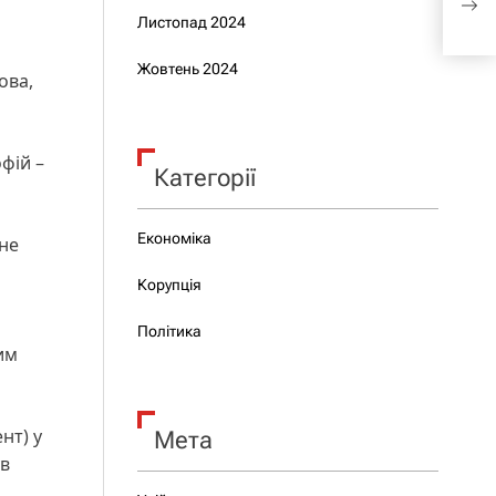
2025
Листопад 2024
Жовтень 2024
ова,
фій –
Категорії
Економіка
 не
Корупція
Політика
им
нт) у
Мета
ув