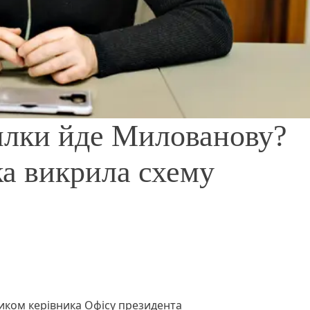
илки йде Милованову?
а викрила схему
ком керівника Офісу президента