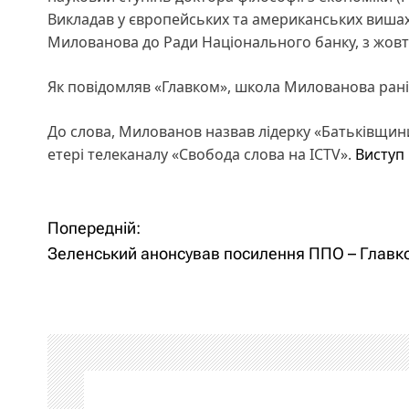
Викладав у європейських та американських вишах
Милованова до Ради Національного банку, з жовтн
Як повідомляв «Главком», школа Милованова ра
До слова,
Милованов назвав лідерку «Батьківщини
етері телеканалу «Свобода слова на ICTV».
Виступ 
Н
Попередній:
Зеленський анонсував посилення ППО – Главк
а
в
і
г