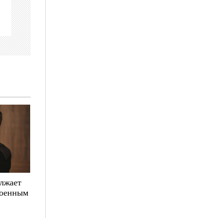
олжает
военным