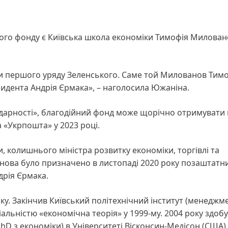
ого фонду є Київська школа економіки Тимофія Милован
и першого уряду Зеленського. Саме той Милованов Тимо
идента Андрія Єрмака», – наголосила Южаніна.
лідарності», благодійний фонд може щорічно отримувати
 «Укрпошта» у 2023 році.
, колишнього міністра розвитку економіки, торгівлі та
нова було призначено в листопаді 2020 року позаштатн
дрія Єрмака.
у. Закінчив Київський політехнічний інститут (менеджме
альністю «економічна теорія» у 1999-му. 2004 року здоб
PhD з економіки) в Університеті Вісконсин-Медісон (США).